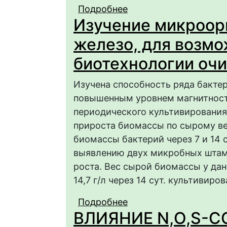
Подробнее
о ИССЛЕДОВАНИЕ У
Изучение микроор
ВЫСШИХ ВОДНЫХ Р
железо, для возмо
биотехнологии оч
Изучена способность ряда бактер
повышенным уровнем магнитности,
периодического культивирования
прироста биомассы по сырому ве
биомассы бактерий через 7 и 14 
выявлению двух микробных шта
роста. Вес сырой биомассы у дан
14,7 г/л через 14 сут. культивиров
Подробнее
о Изучение микроорг
ВЛИЯНИЕ N,O,S-
возможного использо