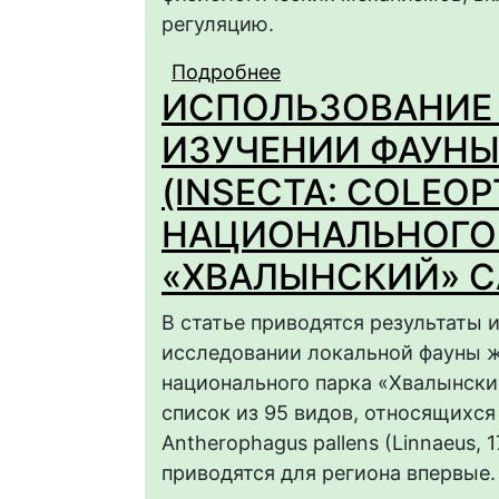
регуляцию.
Подробнее
о ЛАЗЕР-ИНДУЦИРО
ИСПОЛЬЗОВАНИЕ 
НА ХОРИОАЛЛАНТО
ИЗУЧЕНИИ ФАУН
(INSECTA: COLEO
НАЦИОНАЛЬНОГО
«ХВАЛЫНСКИЙ» С
В статье приводятся результаты 
исследовании локальной фауны 
национального парка «Хвалынски
список из 95 видов, относящихся
Antherophagus pallens (Linnaeus, 1
приводятся для региона впервые.