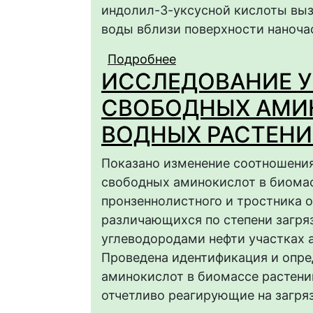
индолил-3-уксусной кислоты вы
воды вблизи поверхности наноча
Подробнее
о ВЛИЯНИЕ ГЕТЕРОА
ИССЛЕДОВАНИЕ У
ОБОЛОЧКИ НАНОЧАС
И МАКРОМОЛЕКУЛ
СВОБОДНЫХ АМИ
ВОДНЫХ РАСТЕН
Показано изменение соотношения
свободных аминокислот в биомас
пронзеннолистного и тростника 
различающихся по степени загря
углеводородами нефти участках а
Проведена идентификация и опр
аминокислот в биомассе растени
отчетливо реагирующие на загря