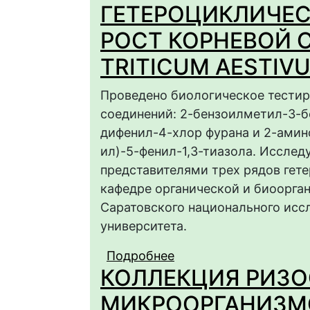
ГЕТЕРОЦИКЛИЧЕС
РОСТ КОРНЕВОЙ 
TRITICUM AESTIVU
Проведено биологическое тестир
соединений: 2-бензоилметил-3-б
дифенил-4-хлор фурана и 2-амин
ил)-5-фенил-1,3-тиазола. Иссле
представителями трех рядов гет
кафедре органической и биоорга
Саратовского национального исс
университета.
Подробнее
о ВЛИЯНИЕ N,O,S-
КОЛЛЕКЦИЯ РИЗ
СОЕДИНЕНИЙ НА РО
TRITICUM AESTIVUM L
МИКРООРГАНИЗМО