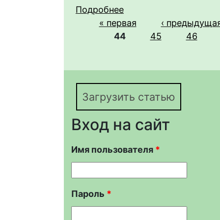
Подробнее
о ИСПОЛЬЗОВАНИЕ 
Страницы
« первая
ЖЕСТКОКРЫЛЫХ (INS
‹ предыдуща
44
НАЦИОНАЛЬНОГО ПА
45
46
ОБЛАСТИ
Загрузить статью
Вход на сайт
Имя пользователя
*
Пароль
*