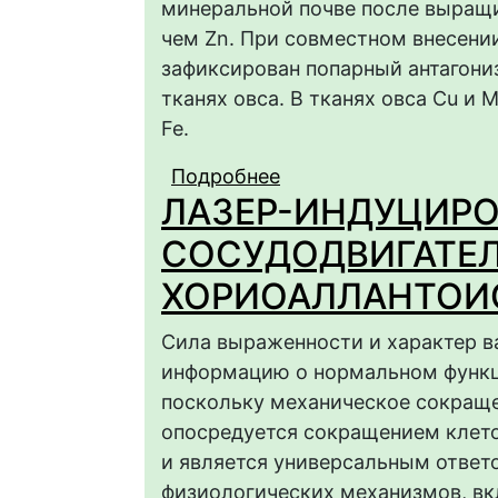
минеральной почве после выращи
чем Zn. При совместном внесении
зафиксирован попарный антагони
тканях овса. В тканях овса Cu и 
Fe.
Подробнее
о ТРАНСЛОКАЦИЯ МЕ
ЛАЗЕР-ИНДУЦИР
ОВСА ПОСЕВНОГО (AVE
СОСУДОДВИГАТЕЛ
ХОРИОАЛЛАНТОИ
Сила выраженности и характер 
информацию о нормальном функц
поскольку механическое сокраще
опосредуется сокращением клето
и является универсальным ответо
физиологических механизмов, в