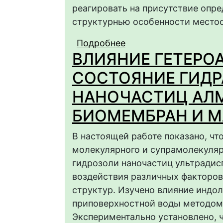
реагировать на присутствие опре
структурнью особенности место
Подробнее
о ХАРАКТЕРИСТИКА
ВЛИЯНИЕ ГЕТЕРО
ИССЛЕДОВАНИЯХ С
СОСТОЯНИЕ ГИД
НАНОЧАСТИЦ АЛМ
БИОМЕМБРАН И 
В настоящей работе показано, чт
молекулярного и супрамолекуляр
гидрозоли наночастиц ультрадисп
воздействия различных факторов
структур. Изучено влияние индо
приповерхностной воды методом
Экспериментально установлено, 