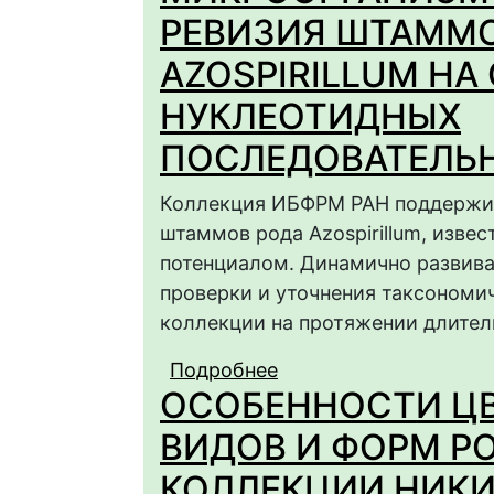
РЕВИЗИЯ ШТАММО
AZOSPIRILLUM НА
НУКЛЕОТИДНЫХ
ПОСЛЕДОВАТЕЛЬН
Коллекция ИБФРМ РАН поддержив
штаммов рода Azospirillum, изве
потенциалом. Динамично развива
проверки и уточнения таксономи
коллекции на протяжении длител
Подробнее
о КОЛЛЕКЦИЯ РИЗО
ОСОБЕННОСТИ ЦВ
РЕВИЗИЯ ШТАММОВ Б
АНАЛИЗА НУКЛЕОТИ
ВИДОВ И ФОРМ РО
рРНК
КОЛЛЕКЦИИ НИК