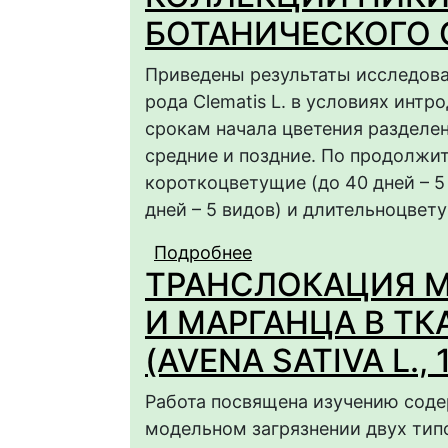
БОТАНИЧЕСКОГО 
Приведены результаты исследова
рода Clematis L. в условиях инт
срокам начала цветения разделен
средние и поздние. По продолжи
короткоцветущие (до 40 дней – 5
дней – 5 видов) и длительноцвету
Подробнее
о ОСОБЕННОСТИ ЦВ
ТРАНСЛОКАЦИЯ М
CLEMATIS L. КОЛЛЕ
И МАРГАНЦА В Т
(AVENA SATIVA L., 
Работа посвящена изучению содер
модельном загрязнении двух типо