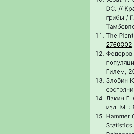
DC. // К
грибы / Г
Тамбовпо
The Plant
2760002
Федоров 
популяци
Гилем, 20
Злобин Ю
состояние
Лакин Г. 
изд. М. :
Hammer O.
Statistic