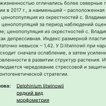
жизненностью отличались более северные 
и в 2017 г., а наименьшей – расположенная
 ценопопуляция из окрестностей с. Владими
 ценопопуляций за период наблюдений оце
е; ценопопуляция из окрестностей с. Влад
ак депрессивная. Индекс размерной пласти
статочно невысок – 1,42. У D.litwinowii при на
сходит сначала ослабление, а затем усилен
овленности в развитии структур растения. 
блюдается чередование стрессовой и защитн
онтогенетической стратегии.
лова:
Delphinium litwinowii
редкий вид
морфометрия