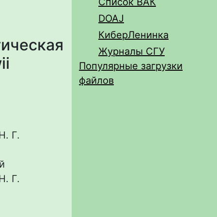
Список ВАК
DOAJ
КиберЛенинка
тическая
Журналы СГУ
ii
Популярные загрузки
файлов
. Г.
й
. Г.