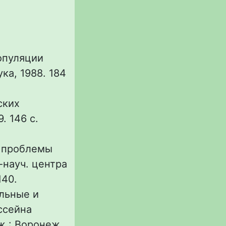
популяции
ка, 1988. 184
ских
. 146 с.
и проблемы
-науч. центра
140.
льные и
ссейна
ж : Воронеж.