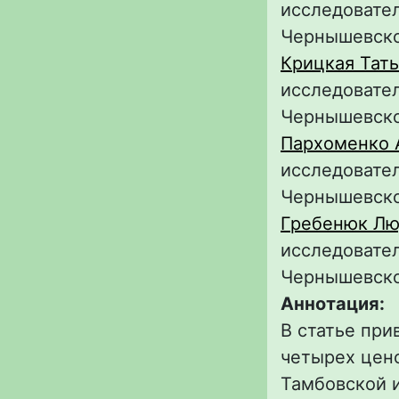
исследовател
Чернышевск
Крицкая Тат
исследовател
Чернышевск
Пархоменко 
исследовател
Чернышевск
Гребенюк Лю
исследовател
Чернышевск
Аннотация:
В статье при
четырех цено
Тамбовской и