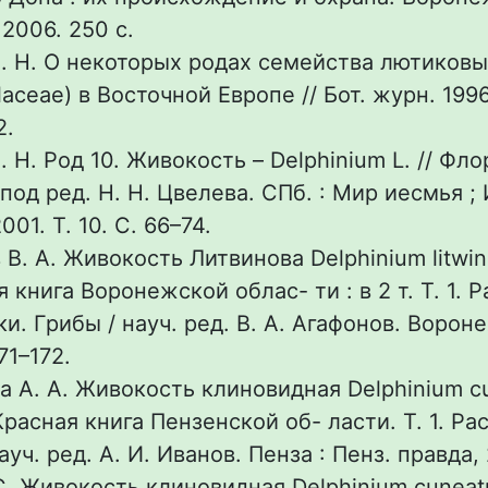
, 2006. 250 с.
. Н. О некоторых родах семейства лютиковы
aceae) в Восточной Европе // Бот. журн. 1996.
2.
 Н. Род 10. Живокость – Delphinium L. // Фл
под ред. Н. Н. Цвелева. СПб. : Мир иесмья ;
01. Т. 10. С. 66–74.
 В. А. Живокость Литвинова Delphinium litwi
я книга Воронежской облас- ти : в 2 т. Т. 1. 
и. Грибы / науч. ред. В. А. Агафонов. Ворон
71–172.
а А. А. Живокость клиновидная Delphinium c
Красная книга Пензенской об- ласти. Т. 1. Ра
ауч. ред. А. И. Иванов. Пенза : Пенз. правда, 
 С. Живокость клиновидная Delphinium cuneat