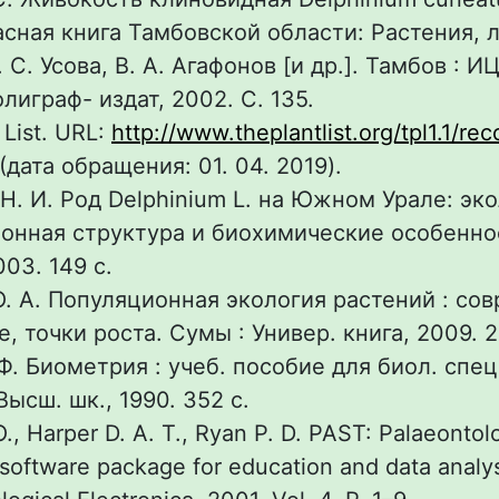
расная книга Тамбовской области: Растения, 
. С. Усова, В. А. Агафонов [и др.]. Тамбов : И
лиграф- издат, 2002. С. 135.
 List. URL:
http://www.theplantlist.org/tpl1.1/re
(дата обращения: 01. 04. 2019).
Н. И. Род Delphinium L. на Южном Урале: эко
онная структура и биохимические особеннос
03. 149 с.
. А. Популяционная экология растений : со
, точки роста. Сумы : Универ. книга, 2009. 2
Ф. Биометрия : учеб. пособие для биол. спец.
 Высш. шк., 1990. 352 с.
, Harper D. A. T., Ryan P. D. PAST: Palaeontolo
s software package for education and data analys