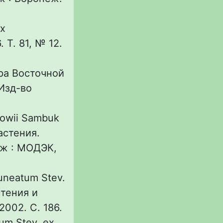
х
 Т. 81, № 12.
ора Восточной
 Изд-во
nowii Sambuk
Растения.
еж : МОДЭК,
uneatum Stev.
стения и
2002. С. 186.
um Stev. ex