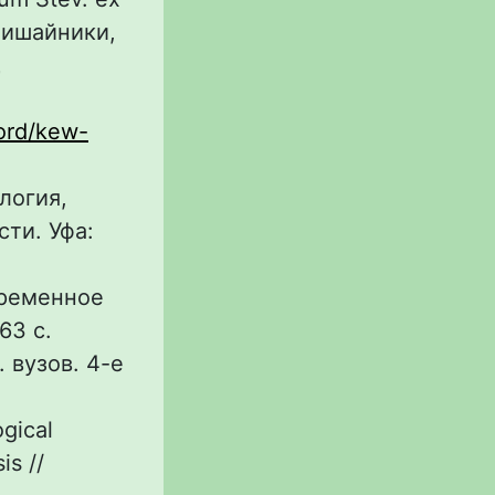
лишайники,
Ц
cord/kew-
логия,
ти. Уфа:
временное
63 с.
 вузов. 4-е
gical
is //