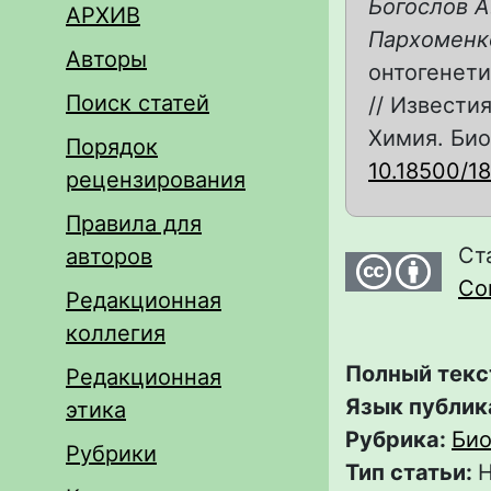
Богослов А.
АРХИВ
Пархоменко
Авторы
онтогенети
Поиск статей
// Извести
Химия. Биол
Порядок
10.18500/1
рецензирования
Правила для
Ст
авторов
Com
Редакционная
коллегия
Полный текс
Редакционная
Язык публик
этика
Рубрика:
Био
Рубрики
Тип статьи:
Н