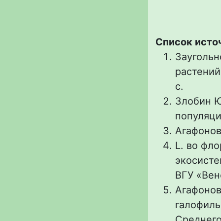
Список исто
Заугольн
растений
с.
Злобин Ю
популяций
Агафонов 
L. во фл
экосисте
ВГУ «Вен
Агафонов
галофиль
Среднего