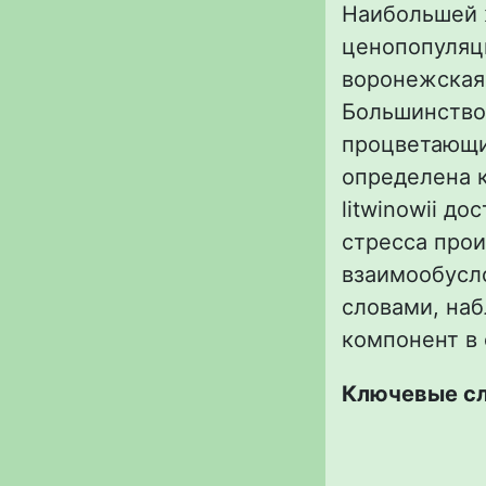
Наибольшей 
ценопопуляци
воронежская
Большинство
процветающи
определена к
litwinowii до
стресса прои
взаимообусл
словами, на
компонент в 
Ключевые с