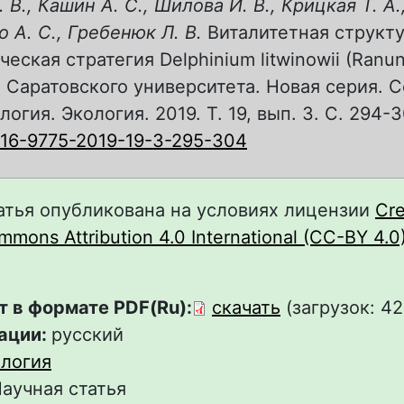
 В., Кашин А. С., Шилова И. В., Крицкая Т. А.
 А. С., Гребенюк Л. В.
Виталитетная структу
ческая стратегия Delphinium litwinowii (Ranu
я Саратовского университета. Новая серия. С
огия. Экология. 2019. Т. 19, вып. 3. С. 294-3
816-9775-2019-19-3-295-304
атья опубликована на условиях лицензии
Cre
mons Attribution 4.0 International (CC-BY 4.0
т в формате PDF(Ru):
скачать
(загрузок: 42
ации:
русский
логия
аучная статья