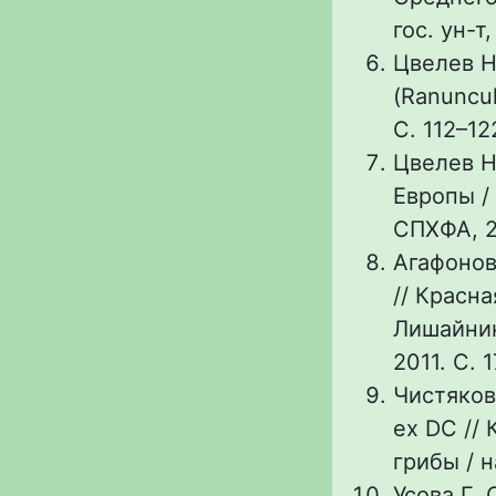
гос. ун-т
Цвелев Н
(Ranuncul
С. 112–12
Цвелев Н.
Европы / 
СПХФА, 20
Агафонов
// Красна
Лишайник
2011. С. 1
Чистяков
ex DC // 
грибы / н
Усова Г.