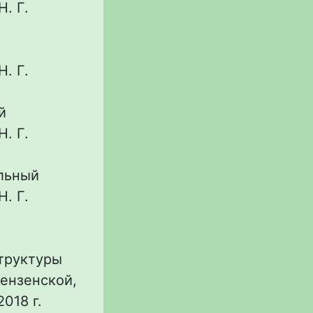
. Г.
. Г.
й
. Г.
альный
. Г.
структуры
Пензенской,
018 г.