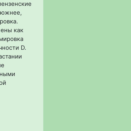
пензенские
 южнее,
ровка.
нены как
имировка
чности D.
растании
ие
Иными
ой