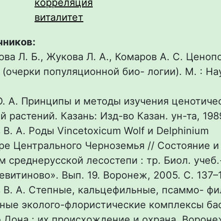
корреляция
виталитет
чников:
ова Л. Б., Жукова Л. А., Комаров А. С. Цено
 (очерки популяционной био- логии). М. : Нау
. А. Принципы и методы изучения ценотиче
 растений. Казань: Изд-во Казан. ун-та, 1989
В. А. Роды Vincetoxicum Wolf и Delphinium
оре Центрального Черноземья // Состояние 
м среднерусской лесостепи : тр. Биол. учеб.
евитиново». Вып. 19. Воронеж, 2005. С. 137–
 В. А. Степные, кальцефильные, псаммо- фи
ные эколого-флористические комплексы ба
 Дона : их происхождение и охрана. Вороне