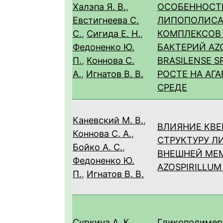
Халэпа Я. В.
,
ОСОБЕННОСТ
Евстигнеева С.
ЛИПОПОЛИСА
С.
,
Сигида Е. Н.
,
КОМПЛЕКСОВ
Федоненко Ю.
БАКТЕРИЙ AZ
П.
,
Коннова С.
BRASILENSE S
А.
,
Игнатов В. В.
РОСТЕ НА АГ
СРЕДЕ
Каневский М. В.
,
ВЛИЯНИЕ КВЕ
Коннова С. А.
,
СТРУКТУРУ 
Бойко А. С.
,
ВНЕШНЕЙ МЕ
Федоненко Ю.
AZOSPIRILLUM
П.
,
Игнатов В. В.
Суркина А. К.
,
Гликополимер