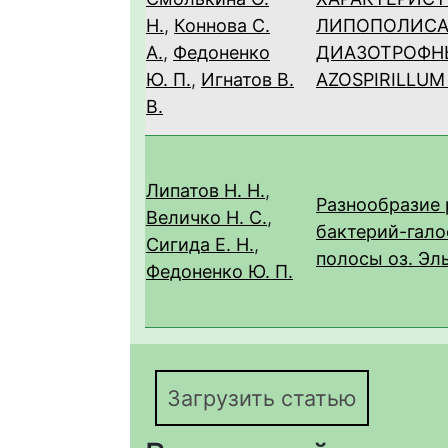
Н.
,
Коннова С.
ЛИПОПОЛИСА
А.
,
Федоненко
ДИАЗОТРОФН
Ю. П.
,
Игнатов В.
AZOSPIRILLUM
В.
Липатов Н. Н.
,
Разнообразие
Величко Н. С.
,
бактерий-гало
Сигида Е. Н.
,
полосы оз. Эл
Федоненко Ю. П.
Загрузить статью