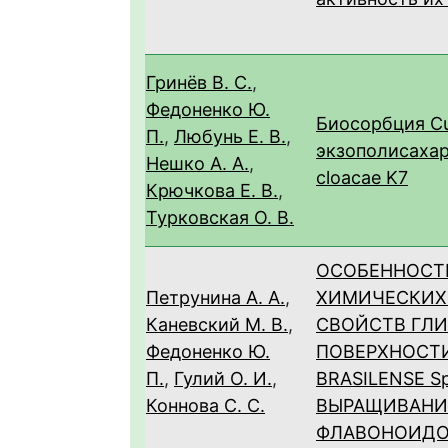
Гринёв В. С.
,
Федоненко Ю.
Биосорбция Cu
П.
,
Любунь Е. В.
,
экзополисахар
Нешко А. А.
,
cloacae K7
Крючкова Е. В.
,
Турковская О. В.
ОСОБЕННОСТ
Петрунина А. А.
,
ХИМИЧЕСКИХ
Каневский М. В.
,
СВОЙСТВ ГЛ
Федоненко Ю.
ПОВЕРХНОСТИ
П.
,
Гулий О. И.
,
BRASILENSE S
Коннова С. С.
ВЫРАЩИВАНИ
ФЛАВОНОИД