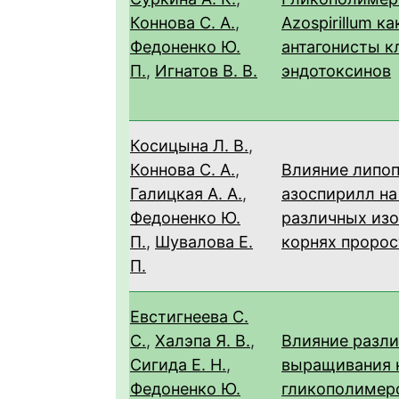
Коннова С. А.
,
Azospirillum к
Федоненко Ю.
антагонисты к
П.
,
Игнатов В. В.
эндотоксинов
Косицына Л. В.
,
Коннова С. А.
,
Влияние липо
Галицкая А. А.
,
азоспирилл н
Федоненко Ю.
различных из
П.
,
Шувалова Е.
корнях проро
П.
Евстигнеева С.
С.
,
Халэпа Я. В.
,
Влияние разл
Сигида Е. Н.
,
выращивания 
Федоненко Ю.
гликополимер