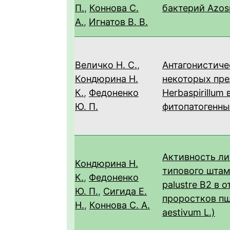
П.
,
Коннова С.
бактерий Azosp
А.
,
Игнатов В. В.
Величко Н. С.
,
Антагонистиче
Кондюрина Н.
некоторых пре
К.
,
Федоненко
Herbaspirillum
Ю. П.
фитопатогенн
Активность л
Кондюрина Н.
типового штамм
К.
,
Федоненко
palustre B2 в 
Ю. П.
,
Сигида Е.
проростков пш
Н.
,
Коннова С. А.
aestivum L.)