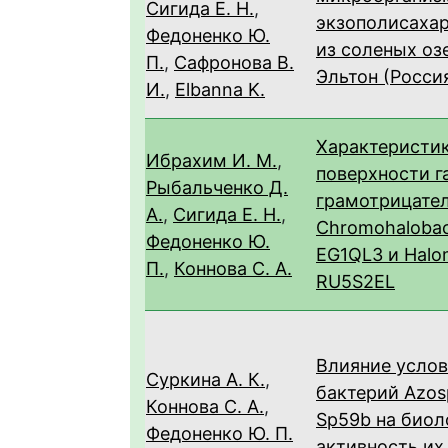
Сигида Е. Н.
,
экзополисаха
Федоненко Ю.
из соленых озе
П.
,
Сафронова В.
Эльтон (Росси
И.
,
Elbanna K.
Характеристи
Ибрахим И. М.
,
поверхности 
Рыбальченко Д.
грамотрицате
А.
,
Сигида Е. Н.
,
Chromohalobact
Федоненко Ю.
EG1QL3 и Halo
П.
,
Коннова С. А.
RU5S2EL
Влияние усло
Суркина А. К.
,
бактерий Azosp
Коннова С. А.
,
Sp59b на био
Федоненко Ю. П.
активность их