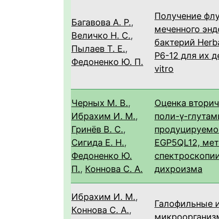
Получение фл
Багавова А. Р.
,
меченного эн
Величко Н. С.
,
бактерий Herba
Пылаев Т. Е.
,
P6-12 для их де
Федоненко Ю. П.
vitro
Черных М. В.
,
Оценка втори
Ибрахим И. М.
,
поли-γ-глутам
Гринёв В. С.
,
продуцируемой 
Сигида Е. Н.
,
EGP5QL12, ме
Федоненко Ю.
спектроскопии
П.
,
Коннова С. А.
дихроизма
Ибрахим И. М.
,
Галофильные и
Коннова С. А.
,
микроорганиз