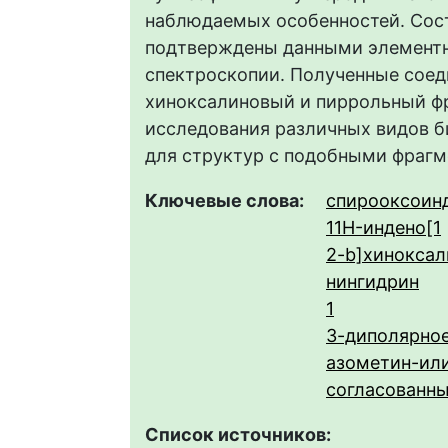
наблюдаемых особенностей. Сост
подтверждены данными элементно
спектроскопии. Полученные сое
хиноксалиновый и пиррольный ф
исследования различных видов б
для структур с подобными фраг
Ключевые слова:
спирооксоин
11H-индено[1
2-b]хиноксал
нингидрин
1
3-диполярно
азометин-ил
согласованны
Список источников: