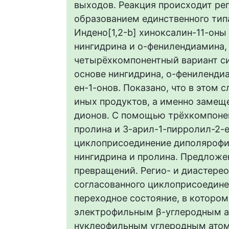
выходов. Реакция происходит рег
образованием единственного тип
Индено[1,2-b] хиноксалин-11-он
нингидрина и о-фенилендиамина,
четырёхкомпонентный вариант с
основе нингидрина, о-фениленди
ен-1-онов. Показано, что в этом 
иных продуктов, а именно замеще
дионов. С помощью трёхкомпонен
пролина и 3-арил-1-пирролил-2-е
циклоприсоединение диполярофи
нингидрина и пролина. Предложе
превращений. Регио- и диастерео
согласованного циклоприсоедине
переходное состояние, в которо
электрофильным β-углеродным а
нуклеофильным углеродным ато