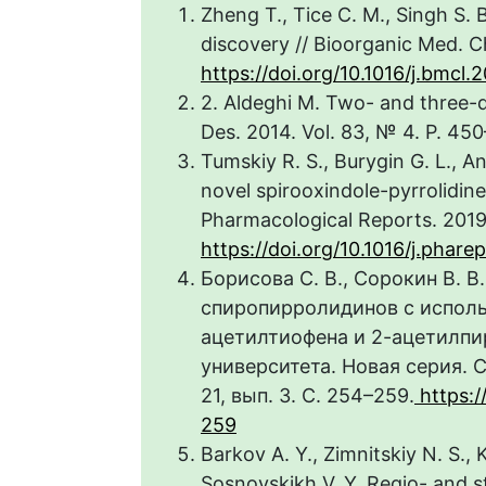
Zheng T., Tice C. M., Singh S. 
discovery // Bioorganic Med. C
https://doi.org/10.1016/j.bmcl.
2. Aldeghi M. Two- and three-d
Des. 2014. Vol. 83, № 4. P. 45
Tumskiy R. S., Burygin G. L., An
novel spirooxindole-pyrrolidines
Pharmacological Reports. 2019.
https://doi.org/10.1016/j.phare
Борисова С. В., Сорокин В. 
спиропирролидинов с исполь
ацетилтиофена и 2-ацетилпи
университета. Новая серия. С
21, вып. 3. С. 254–259.
https:/
259
Barkov A. Y., Zimnitskiy N. S., 
Sosnovskikh V. Y. Regio- and st