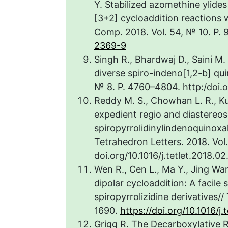
Y. Stabilized azomethine ylide
[3+2] cycloaddition reactions w
Comp. 2018. Vol. 54, № 10. P.
2369-9
Singh R., Bhardwaj D., Saini M
diverse spiro-indeno[1,2-b] qui
№ 8. P. 4760–4804. http:/doi
Reddy M. S., Chowhan L. R., K
expedient regio and diastereos
spiropyrrolidinylindenoquinoxal
Tetrahedron Letters. 2018. Vol.
doi.org/10.1016/j.tetlet.2018.0
Wen R., Cen L., Ma Y., Jing Wa
dipolar cycloaddition: A facile 
spiropyrrolizidine derivatives//
1690.
https://doi.org/10.1016/j
Grigg R. The Decarboxylative 