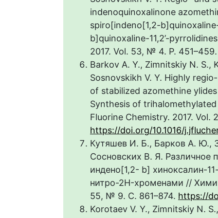
indenoquinoxalinone azomethine
spiro[indeno[1,2-b]quinoxaline-
b]quinoxaline-11,2’-pyrrolidin
2017. Vol. 53, № 4. P. 451–459
Barkov A. Y., Zimnitskiy N. S., 
Sosnovskikh V. Y. Highly regio-
of stabilized azomethine ylide
Synthesis of trihalomethylated 
Fluorine Chemistry. 2017. Vol. 
https://doi.org/10.1016/j.jfluch
Кутяшев И. Б., Барков А. Ю., 
Сосновских В. Я. Различное 
индено[1,2- b] хиноксалин-11
нитро-2H-хроменами // Химия
55, № 9. C. 861–874.
https://d
Korotaev V. Y., Zimnitskiy N. S.