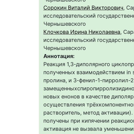
Сорокин Виталий Викторович
, С
исследовательский государственн
Чернышевского
Клочкова Ирина Николаевна
, Са
исследовательский государственн
Чернышевского
Аннотация:
Реакция 1,3-диполярного циклоп
полученных взаимодействием in si
пролина, и 3-фенил-1-пирролил-2
замещенныхспиропирролизидинов
новых енонов в качестве диполя
осуществления трёхкомпонентног
растворитель, метод активации)
получены при кипячении реакцион
активация не вызвала уменьшени