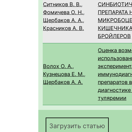
Ситников В. В.
,
СИНБИОТИЧ
Фомичева О. Н.
,
ПРЕПАРАТА 
Щербаков А. А.
,
МИКРОБОЦ
Красников А. В.
КИШЕЧНИКА
БРОЙЛЕРОВ
Оценка воз
использован
Волох О. А.
,
эксперимент
Кузнецова Е. М.
,
иммунодиаг
Щербаков А. А.
препаратов 
диагностике
туляремии
Загрузить статью