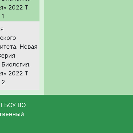
я» 2022 Т.
 1
ия
ского
итета. Новая
Серия
 Биология.
я» 2022 Т.
 2
ФГБОУ ВО
ственный