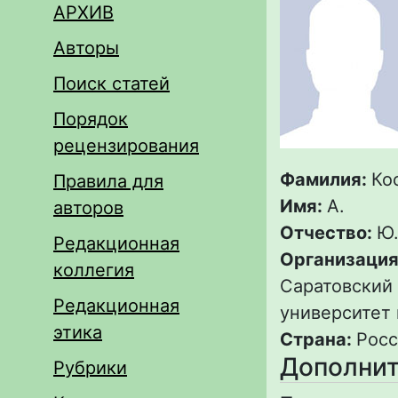
АРХИВ
Авторы
Поиск статей
Порядок
рецензирования
Фамилия:
Ко
Правила для
Имя:
А.
авторов
Отчество:
Ю
Редакционная
Организация
коллегия
Саратовский
Редакционная
университет 
этика
Страна:
Росс
Дополнит
Рубрики