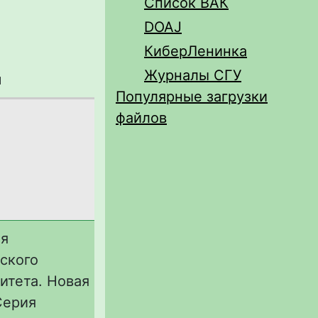
Список ВАК
DOAJ
КиберЛенинка
Журналы СГУ
л
Популярные загрузки
файлов
ия
ского
итета. Новая
Серия