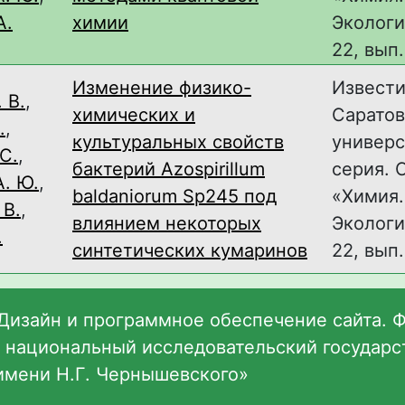
А.
химии
Экологи
22, вып.
Изменение физико-
Извест
 В.
,
химических и
Саратов
.
,
культуральных свойств
универс
С.
,
бактерий Azospirillum
серия. 
. Ю.
,
baldaniorum Sp245 под
«Химия.
 В.
,
влиянием некоторых
Экологи
.
синтетических кумаринов
22, вып.
Дизайн и программное обеспечение сайта. 
 национальный исследовательский государ
имени Н.Г. Чернышевского»