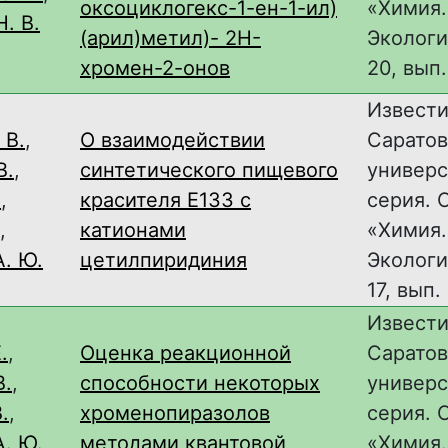
оксоциклогекс-1-ен-1-ил)
«Химия.
. В.
(арил)метил)- 2H-
Экологи
хромен-2-онов
20, вып.
Извест
 В.
,
О взаимодействии
Саратов
В.
,
синтетического пищевого
универс
.
,
красителя Е133 с
серия. 
,
катионами
«Химия.
. Ю.
цетилпиридиния
Экология
17, вып.
Извест
.
,
Оценка реакционной
Саратов
В.
,
способности некоторых
универс
.
,
хроменопиразолов
серия. 
. Ю.
,
методами квантовой
«Химия.