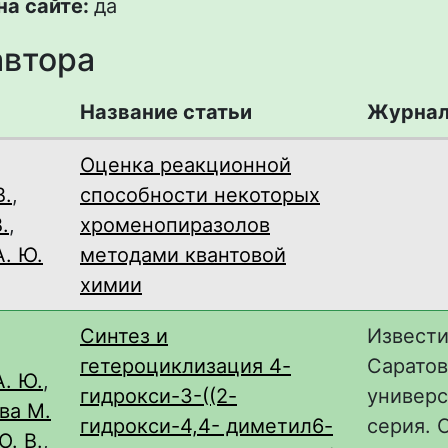
на сайте:
да
автора
Название статьи
Журна
Оценка реакционной
В.
,
способности некоторых
.
,
хроменопиразолов
. Ю.
методами квантовой
химии
Синтез и
Извест
гетероциклизация 4-
Саратов
. Ю.
,
гидрокси-3-((2-
универс
ва М.
гидрокси-4,4- диметил6-
серия. 
О. В.
,