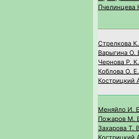
Пчелинцева Н
Стрелкова К.
Варыгина О. 
Чернова Р. К
Коблова О. Е.
Кострицкий А
Меняйло И. Е
Пожаров М. 
Захарова Т. В
Кострицкий А