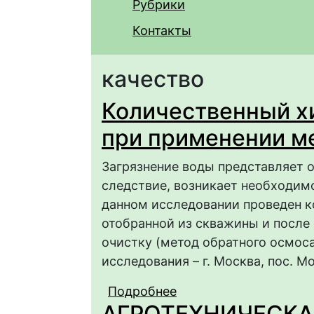
Рубрики
Контакты
качество
Количественный х
при применении м
Загрязнение воды представляет о
следствие, возникает необходимо
данном исследовании проведен к
отобранной из скважины и после
очистку (метод обратного осмоса)
исследования – г. Москва, пос. М
Подробнее
о Количественный хи
АГРОТЕХНИЧЕСКА
мембранной фильтра