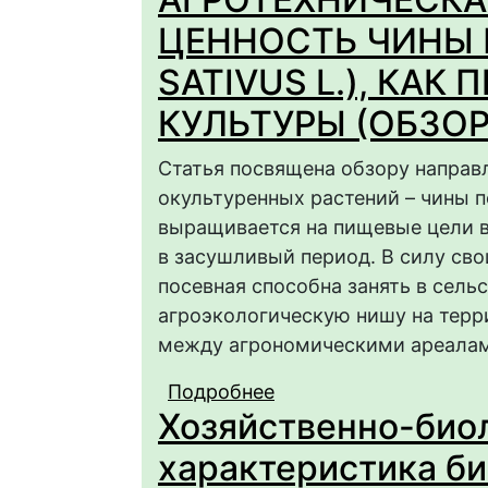
ЦЕННОСТЬ ЧИНЫ 
SATIVUS L.), КА
КУЛЬТУРЫ (ОБЗОР
Статья посвящена обзору направ
окультуренных растений – чины 
выращивается на пищевые цели 
в засушливый период. В силу св
посевная способна занять в сел
агроэкологическую нишу на терр
между агрономическими ареалам
Подробнее
о АГРОТЕХНИЧЕСКА
Хозяйственно-био
ПОСЕВНОЙ (LATHYRU
КУЛЬТУРЫ (ОБЗОР)
характеристика би