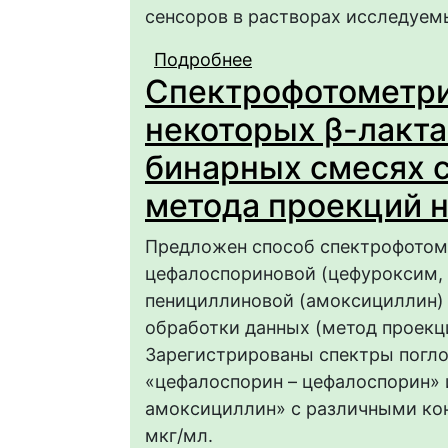
сенсоров в растворах исследуем
Подробнее
о Модифицированные 
Спектрофотометри
определения некотор
некоторых β-лакта
бинарных смесях 
метода проекций н
Предложен способ спектрофотом
цефалоспориновой (цефуроксим, 
пенициллиновой (амоксициллин)
обработки данных (метод проекци
Зарегистрированы спектры погл
«цефалоспорин – цефалоспорин» 
амоксициллин» с различными кон
мкг/мл.