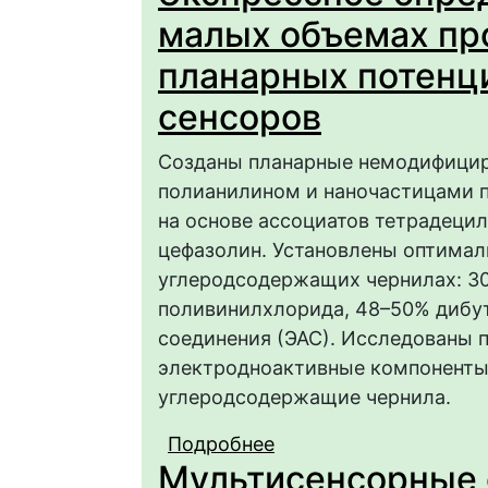
ПОЛИАНИЛИНОМ ТВ
малых объемах пр
СЕЛЕКТИВНЫХ СЕНС
планарных потенц
сенсоров
Созданы планарные немодифици
полианилином и наночастицами 
на основе ассоциатов тетрадецил
цефазолин. Установлены оптимал
углеродсодержащих чернилах: 30
поливинилхлорида, 48–50% дибут
соединения (ЭАС). Исследованы 
электродноактивные компоненты,
углеродсодержащие чернила.
Подробнее
о Экспрессное опред
Мультисенсорные 
применением планарн