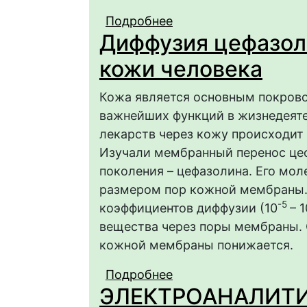
Подробнее
о Спектрофотометрич
Диффузия цефазол
антибиотиков в их б
проекций на латентн
кожи человека
Кожа является основным покрово
важнейших функций в жизнедеяте
лекарств через кожу происходит 
Изучали мембранный перенос це
поколения – цефазолина. Его мо
размером пор кожной мембраны.
-5
коэффициентов диффузии (10
– 1
вещества через поры мембраны.
кожной мембраны понижается.
Подробнее
о Диффузия цефазоли
ЭЛЕКТРОАНАЛИТ