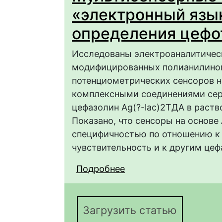
«электронный язык
определения цефо
Исследованы электроаналитичес
модифицированных полианилином
потенциометрических сенсоров н
комплексными соединениями сере
цефазолин Ag(?-lac)2ТДА в раст
Показано, что сенсоры на основе
специфичностью по отношению к 
чувствительность и к другим це
Подробнее
о Мультисенсорные с
раздельного определ
Загрузить статью