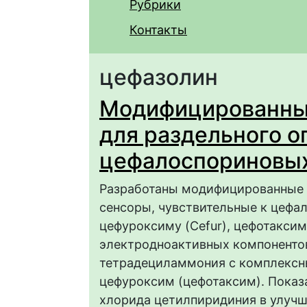
Рубрики
Контакты
цефазолин
Модифицированны
для раздельного 
цефалоспориновых
Разработаны модифицированные s
сенсоры, чувствительные к цефа
цефуроксиму (Cefur), цефотаксиму
электродноактивных компоненто
тетрадециламмония с комплексны
цефуроксим (цефотаксим). Показ
хлорида цетилпиридиния в улучш