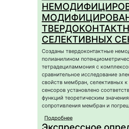
НЕМОДИФИЦИРОВ
МОДИФИЦИРОВА
ТВЕРДОКОНТАКТ
СЕЛЕКТИВНЫХ С
Созданы твердоконтактные нем
полианилином потенциометричес
тетрадециламмония с комплексом
сравнительное исследование эле
свойств мембран, селективных к
сенсоров установлено соответст
функций теоретическим значения
сопротивления мембран и погреш
Подробнее
о ЭЛЕКТРОАНАЛИТИ
Экспрессное опре
НЕМОДИФИЦИРОВАН