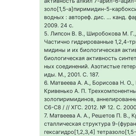
активность алкил 7-арил-6-ацил-
золо[1,5-а]пиримидин-5-карбокси
водных : автореф. дис. … канд. фа
2009. 24 с.
5. Липсон В. В., Широбокова М. Г.
Частично гидрированные 1,2,4-тр
мидины и их биологическая актив
биологическая активность синте
ных соединений. Азотистые гете
иды. М., 2001. С. 187.
6. Матвеева А. А., Борисова Н. О.,
Кривенько А. П. Трехкомпонентны
золопиримидинов, аннелированн
С6-С8 / // ХГС. 2012. № 12. С. 200
7. Матвеева А. А., Решетов П. В., 
сталлическая структура 9-(фуран-
гексагидро[1,2,3,4] тетразоло[1,5