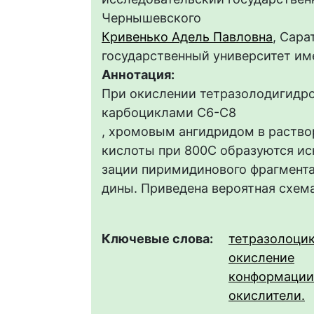
Чернышевского
Кривенько Адель Павловна
, Сар
государственный университет им
Аннотация:
При окислении тетразолодигидр
карбоциклами С6-С8
, хромовым ангидридом в раство
кислоты при 800С образуются и
зации пиримидинового фрагмент
дины. Приведена вероятная схем
Ключевые слова:
тетразолоци
окисление
конформации
окислители.