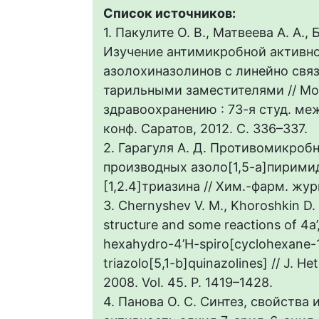
Список источников:
1. Пакулите О. В., Матвеева А. А., 
Изучение антимикробной активно
азолохиназолинов с линейно свя
тарильными заместителями // Мо
здравоохранению : 73-я студ. меж
конф. Саратов, 2012. С. 336–337.
2. Гарагуля А. Д. Противомикроб
производных азоло[1,5-а]пиримид
[1,2.4]триазина // Хим.-фарм. журн
3. Chernyshev V. M., Khoroshkin D. 
structure and some reactions of 4a’,5’,
hexahydro-4’H-spiro[cyclohexane-1,
triazolo[5,1-b]quinazolines] // J. H
2008. Vol. 45. P. 1419–1428.
4. Панова О. С. Синтез, свойства