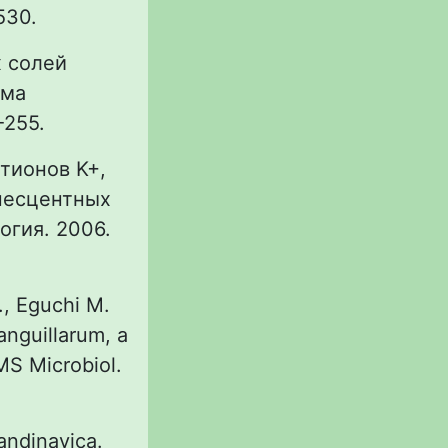
530.
х солей
зма
-255.
атионов K+,
несцентных
логия. 2006.
., Eguchi M.
anguillarum, a
MS Microbiol.
andinavica.