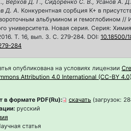
., Верхов Д. Г., Сидоренко С. В., Усанов А. Д
ов Д. А.
Конкурентная сорбция K+ в присутст
вороточным альбумином и гемоглобином // 
го университета. Новая серия. Серия: Химия
016. Т. 16, вып. 3. С. 279-284. DOI:
10.18500/1
279-284
атья опубликована на условиях лицензии
Cre
mons Attribution 4.0 International (CC-BY 4.0
т в формате PDF(Ru):
скачать
(загрузок: 28
ации:
русский
мия
аучная статья