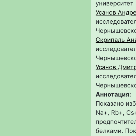
университет
Усанов Андр
исследовател
Чернышевск
Скрипаль Ан
исследовател
Чернышевск
Усанов Дмит
исследовател
Чернышевск
Аннотация:
Показано изб
Na+, Rb+, Cs
предпочтите
белками. Пок