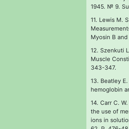
1945. № 9. Sup
11. Lewis M. S
Measurements 
Myosin B and 
12. Szenkuti L
Muscle Consti
343-347.
13. Beatley E.
hemoglobin and
14. Carr C. W.
the use of me
ions in soluti
62. P. 476-48