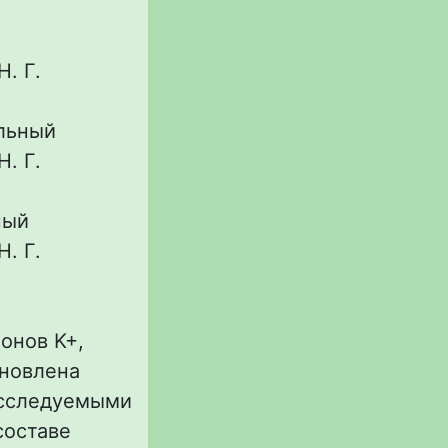
. Г.
альный
. Г.
ный
. Г.
онов K+,
ановлена
исследуемыми
составе