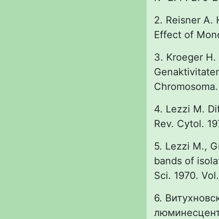
2. Reisner A.
Effect of Mono
3. Kroeger H.
Genaktivitat
Chromosoma. 1
4. Lezzi M. Di
Rev. Cytol. 19
5. Lezzi M., G
bands of isol
Sci. 1970. Vol
6. Витухновс
люминесцентн