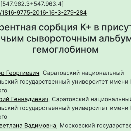
:[547.962.3+547.963.4]
/1816-9775-2016-16-3-279-284
рентная сорбция K+ в прису
чьим сывороточным альбу
гемоглобином
ор Георгиевич
, Саратовский национальный
ьский государственный университет имени Н
ого
рий Геннадиевич
, Саратовский национальны
ьский государственный университет имени Н
ого
ветлана Вадимовна
, Московский государств