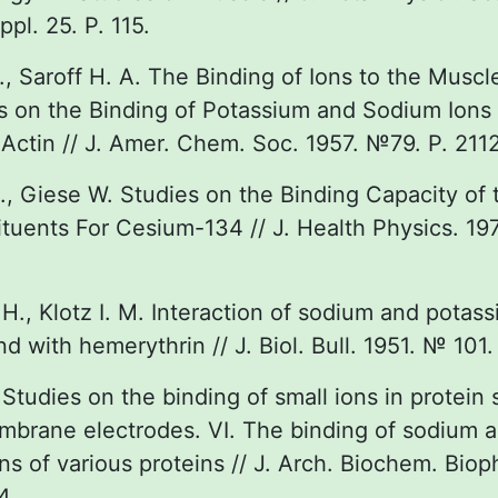
pl. 25. P. 115.
., Saroff H. A. The Binding of Ions to the Muscl
on the Binding of Potassium and Sodium Ions 
Actin // J. Amer. Chem. Soc. 1957. №79. P. 2112
., Giese W. Studies on the Binding Capacity of 
tuents For Cesium-134 // J. Health Physics. 19
 H., Klotz I. M. Interaction of sodium and potas
 with hemerythrin // J. Biol. Bull. 1951. № 101. 
 Studies on the binding of small ions in protein 
mbrane electrodes. VI. The binding of sodium 
ons of various proteins // J. Arch. Biochem. Bio
4.