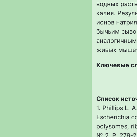
водных раств
калия. Резул
ионов натрия
бычьим сыво
аналогичным
живых мышеч
Ключевые с
Список исто
1. Phillips L.
Escherichia co
polysomes, rib
№ 2. P. 279-2