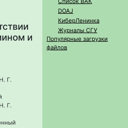
Список ВАК
DOAJ
КиберЛенинка
тствии
Журналы СГУ
мином и
Популярные загрузки
файлов
. Г.
й
. Г.
енный