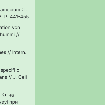
ramecium : I.
2. P. 441-455.
ation von
hummi //
es // Intern.
 specifi c
s // J. Cell
 K+ на
veyi при