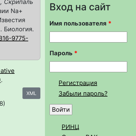
., Скрипаль
Вход на сайт
вии Na+
Известия
Имя пользователя
*
. Биология.
816-9775-
Пароль
*
ative
)
.
Регистрация
Забыли пароль?
XML
8)
РИНЦ