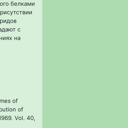
ного белками
присутствии
оридов
адают с
ниях на
omes of
bution of
1969. Vol. 40,