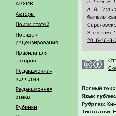
Ребров В. Г
АРХИВ
А. В., Усан
Авторы
бычьим сы
Поиск статей
Саратовско
Экология. 2
Порядок
2016-16-3-
рецензирования
Правила для
Ст
авторов
Com
Редакционная
коллегия
Полный текс
Редакционная
Язык публик
этика
Рубрика:
Хи
Рубрики
Тип статьи:
Н