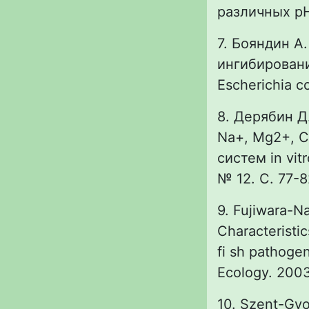
различных pH
7. Бояндин А
ингибирован
Escherichia c
8. Дерябин Д
Na+, Mg2+, 
систем in vit
№ 12. С. 77-8
9. Fujiwara-N
Characteristic
fi sh pathogen
Ecology. 2003
10. Szent-Gyor