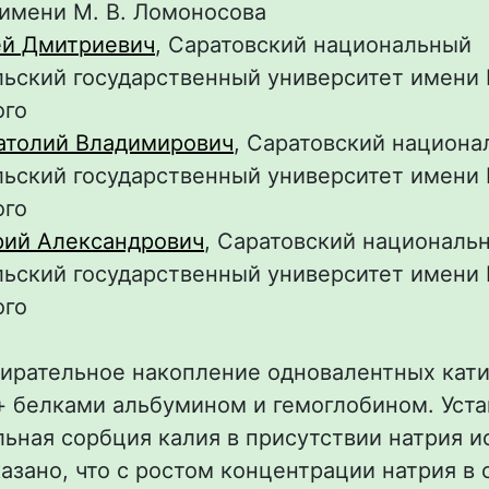
 имени М. В. Ломоносова
ей Дмитриевич
, Саратовский национальный
ьский государственный университет имени Н
ого
атолий Владимирович
, Саратовский национ
ьский государственный университет имени Н
ого
рий Александрович
, Саратовский националь
ьский государственный университет имени Н
ого
ирательное накопление одновалентных кати
+ белками альбумином и гемоглобином. Уст
льная сорбция калия в присутствии натрия 
азано, что с ростом концентрации натрия в 