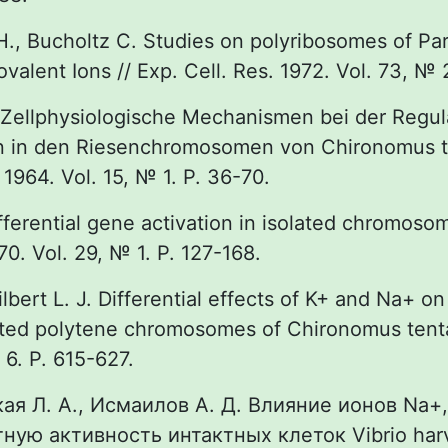
 H., Bucholtz C. Studies on polyribosomes of Pa
valent Ions // Exp. Cell. Res. 1972. Vol. 73, № 
 Zellphysiologische Mechanismen bei der Regul
en in den Riesenchromosomen von Chironomus t
964. Vol. 15, № 1. P. 36-70.
fferential gene activation in isolated chromosom
70. Vol. 29, № 1. P. 127-168.
ilbert L. J. Differential effects of K+ and Na+ on
ated polytene chromosomes of Chironomus tentan
. 6. P. 615-627.
кая Л. А., Исмаилов А. Д. Влияние ионов Na+,
ую активность интактных клеток Vibrio har