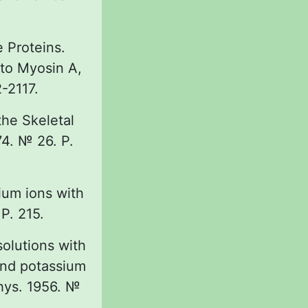
e Proteins.
to Myosin A,
-2117.
the Skeletal
74. № 26. P.
sium ions with
P. 215.
solutions with
and potassium
phys. 1956. №