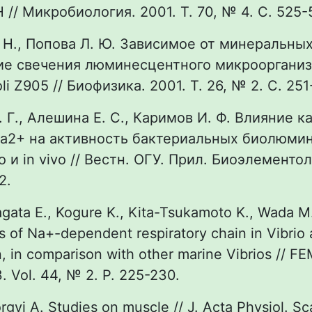
 // Микробиология. 2001. Т. 70, № 4. С. 525-
. Н., Попова Л. Ю. Зависимое от минеральны
ие свечения люминесцентного микрооргани
oli Z905 // Биофизика. 2001. Т. 26, № 2. С. 251
. Г., Алешина Е. С., Каримов И. Ф. Влияние к
Ca2+ на активность бактериальных биолюми
ro и in vivo // Вестн. ОГУ. Прил. Биоэлементо
2.
agata E., Kogure K., Kita-Tsukamoto K., Wada M
s of Na+-dependent respiratory chain in Vibrio 
, in comparison with other marine Vibrios // FE
. Vol. 44, № 2. P. 225-230.
gyi A. Studies on muscle // J. Acta Physiol. Sc