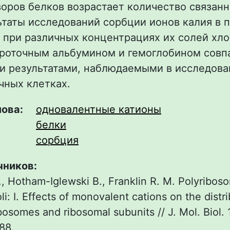
оров белков возрастает количество связан
ьтаты исследований сорбции ионов калия в 
 при различных концентрациях их солей хл
роточным альбумином и гемоглобином совп
и результатами, наблюдаемыми в исследова
ных клетках.
лова:
одновалентные катионы
белки
сорбция
чников:
 A., Hotham-Iglewski B., Franklin R. M. Polyribos
li: I. Effects of monovalent cations on the distri
osomes and ribosomal subunits // J. Mol. Biol. 
88.