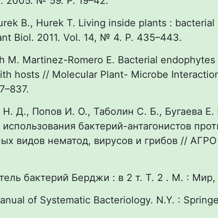
l. 2005. № 59. P. 19–42.
rek B., Hurek T. Living inside plants : bacteria
ant Biol. 2011. Vol. 14, № 4. P. 435–443.
h M. Martinez-Romero E. Bacterial еndophytes 
ith hosts // Molecular Plant- Microbe Interactio
27–837.
Н. Д., Попов И. О., Таболин С. Б., Бугаева Е. 
 использования бактерий-антагонистов прот
ых видов нематод, вирусов и грибов // АГРО
ель бактерий Берджи : в 2 т. Т. 2 . М. : Мир, 
anual of Systematic Bacteriology. N.Y. : Springe