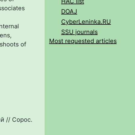
HAC list
ssociates
DOAJ
CyberLeninka.RU
nternal
SSU journals
iens,
Most requested articles
 shoots of
 // Сорос.