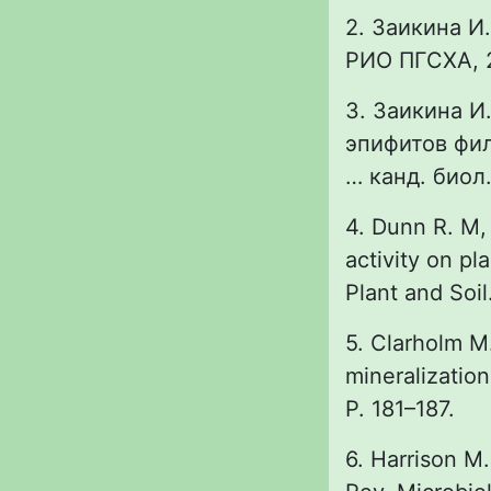
2. Заикина И
РИО ПГСХА, 2
3. Заикина И
эпифитов фил
… канд. биол.
4. Dunn R. M, 
activity on pl
Plant and Soi
5. Clarholm M.
mineralization
P. 181–187.
6. Harrison M.