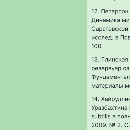
12. Петерсон 
Динамика мик
Саратовской 
исслед. в Пов
100.
13. Глинская
резервуар са
Фундаменталь
материалы ме
14. Хайруллин
Уразбахтина 
subtilis в п
2009. № 2. С.