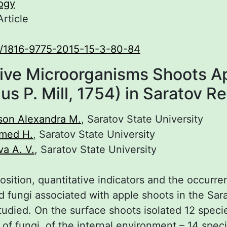
ogy
Article
0/1816-9775-2015-15-3-80-84
ive Microorganisms Shoots A
us P. Mill, 1754) in Saratov R
son Alexandra М.
, Saratov State University
med H.
, Saratov State University
va A. V.
, Saratov State University
sition, quantitative indicators and the occurre
d fungi associated with apple shoots in the Sar
udied. On the surface shoots isolated 12 specie
of fungi, of the internal environment – 14 spec