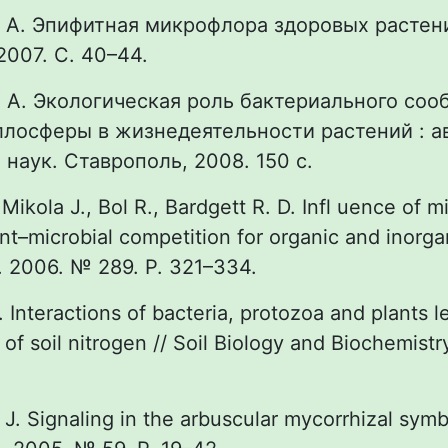
. А. Эпифитная микрофлора здоровых растени
007. С. 40–44.
. А. Экологическая роль бактериального со
лосферы в жизнедеятельности растений : ав
 наук. Ставрополь, 2008. 150 с.
Mikola J., Bol R., Bardgett R. D. Infl uence of m
ant–microbial competition for organic and inorga
l. 2006. № 289. P. 321–334.
 Interactions of bacteria, protozoa and plants l
 of soil nitrogen // Soil Biology and Biochemistr
 J. Signaling in the arbuscular mycorrhizal symb