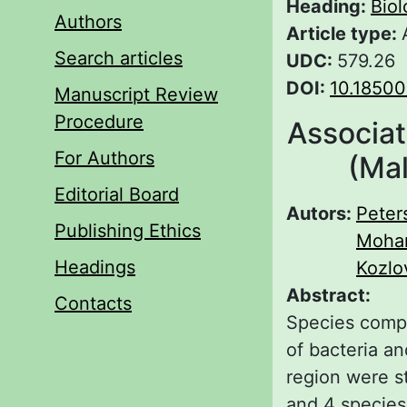
Heading:
Biol
Authors
Article type:
Search articles
UDC:
579.26
DOI:
10.1850
Manuscript Review
Procedure
Associat
For Authors
(Mal
Editorial Board
Autors:
Peter
Publishing Ethics
Moha
Headings
Kozlo
Abstract:
Contacts
Species compo
of bacteria an
region were st
and 4 species 