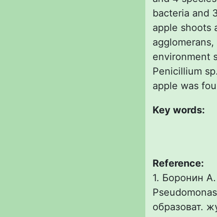
bacteria and 
apple shoots 
agglomerans, f
environment sh
Penicillium sp
apple was fou
Key words:
Reference:
1. Боронин А
Рseudomonas,
образоват. жу