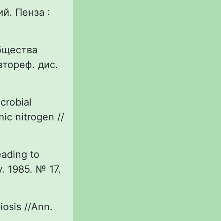
й. Пенза :
общества
тореф. дис.
icrobial
nic nitrogen //
eading to
y. 1985. № 17.
iosis //Ann.