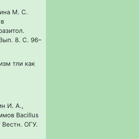
ина М. С.
 в
разитол.
Вып. 8. С. 96–
изм тли как
н И. А.,
мов Bacillus
 Вестн. ОГУ.