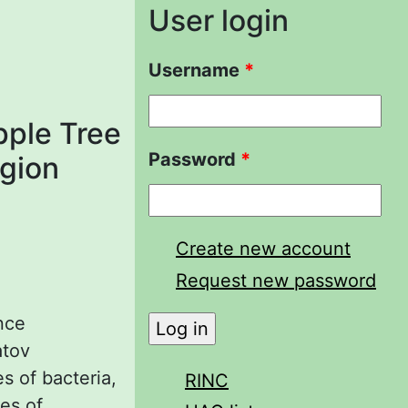
User login
Username
*
pple Tree
Password
*
egion
Create new account
Request new password
nce
atov
s of bacteria,
RINC
ies of