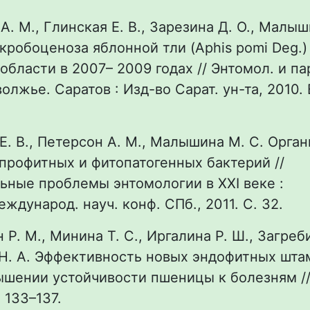
А. М., Глинская Е. В., Зарезина Д. О., Малыш
робоценоза яблонной тли (Aphis pomi Deg.)
области в 2007– 2009 годах // Энтомол. и па
олжье. Саратов : Изд-во Сарат. ун-та, 2010. 
 Е. В., Петерсон А. М., Малышина М. С. Орган
профитных и фитопатогенных бактерий //
ные проблемы энтомологии в XXI веке :
ждународ. науч. конф. СПб., 2011. С. 32.
 Р. М., Минина Т. С., Иргалина Р. Ш., Загреби
Н. А. Эффективность новых эндофитных штам
овышении устойчивости пшеницы к болезням //
 133–137.