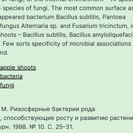
3 species of fungi. The most common surface a
appeared bacterium Bacillus subtilis, Pantoea
ungus Alternaria sp. and Fusarium tricinctum, i
oots – Bacillus subtilis, Bacillus amyloliquefac
. Few sorts specificity of microbial associations
nd.
apple shoots
bacteria
fungi
. М. Ризосферные бактерии рода
 способствующие росту и развитию растений
рн. 1998. № 10. С. 25–31.