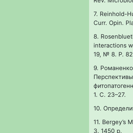
Rev. Microbio
7. Reinhold-Hu
Curr. Opin. Pl
8. Rosenbluet
interactions w
19, № 8. P. 8
9. Романенко 
Перспективы
фитопатогенн
1. С. 23–27.
10. Определит
11. Bergey’s M
3. 1450 p.