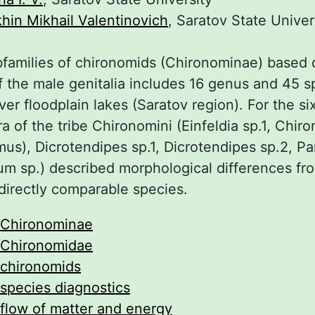
hin Mikhail Valentinovich
, Saratov State Univer
bfamilies of chironomids (Chironominae) based 
 the male genitalia includes 16 genus and 45 s
iver floodplain lakes (Saratov region). For the si
a of the tribe Chironomini (Einfeldia sp.1, Chir
us), Dicrotendipes sp.1, Dicrotendipes sp.2, P
lum sp.) described morphological differences f
directly comparable species.
Chironominae
Chironomidae
chironomids
species diagnostics
flow of matter and energy