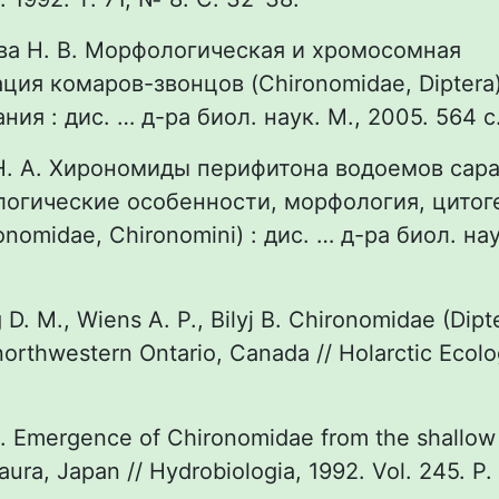
ва Н. В. Морфологическая и хромосомная
ия комаров-звонцов (Chironomidae, Diptera
ия : дис. … д-ра биол. наук. М., 2005. 564 с
Н. А. Хирономиды перифитона водоемов сар
логические особенности, морфология, цитог
ronomidae, Chironomini) : дис. … д-ра биол. на
D. M., Wiens A. P., Bilyj B. Chironomidae (Dipte
northwestern Ontario, Canada // Holarctic Ecolo
. Emergence of Chironomidae from the shallow
ura, Japan // Hydrobiologia, 1992. Vol. 245. P.