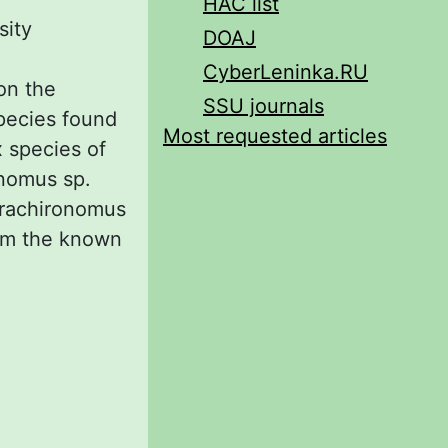
HAC list
sity
DOAJ
CyberLeninka.RU
on the
SSU journals
pecies found
Most requested articles
x species of
onomus sp.
arachironomus
rom the known