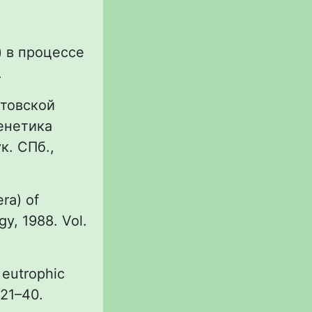
) в процессе
.
атовской
енетика
ук. СПб.,
ra) of
gy, 1988. Vol.
 eutrophic
 21–40.