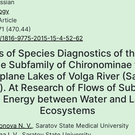
ssian
ogy
Article
71 (470.44)
/1816-9775-2015-15-4-52-62
s of Species Diagnostics of t
he Subfamily of Chironominae
plane Lakes of Volga River (S
). At Research of Flows of Su
 Energy between Water and 
Ecosystems
onova N. V.
, Saratov State Medical University
a I. V.
, Saratov State University