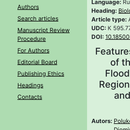
Language:
Ru
Authors
Heading:
Biol
Search articles
Article type:
UDC:
К 595.7
Manuscript Review
DOI:
10.18500
Procedure
Feature
For Authors
of t
Editorial Board
Flood
Publishing Ethics
Region
Headings
and
Contacts
Autors:
Poluk
Djomin