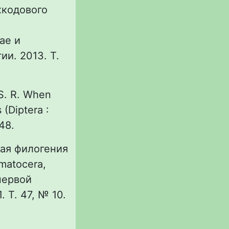
хкодового
ae и
ии. 2013. Т.
 S. R. When
(Diptera :
48.
ная филогения
matocera,
первой
 Т. 47, № 10.