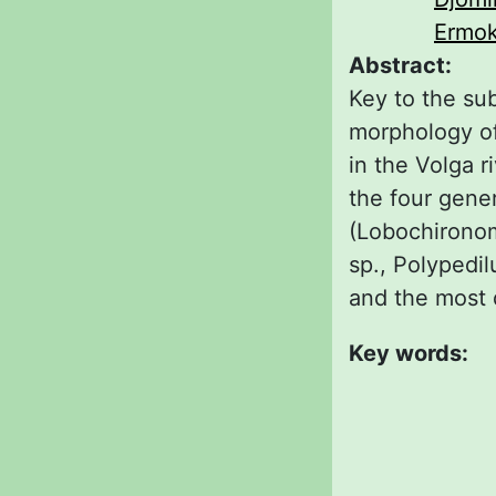
Ermok
Abstract:
Key to the su
morphology of
in the Volga r
the four gener
(Lobochironom
sp., Polypedi
and the most 
Key words: