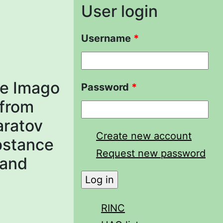
User login
Username
*
he Imago
Password
*
 from
aratov
Create new account
bstance
Request new password
Land
RINC