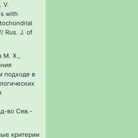
. V.
s with
tochondrial
 Rus. J. of
 М. Х.,
ания
м подходе в
ологических
и
д-во Сев.-
рные критерии