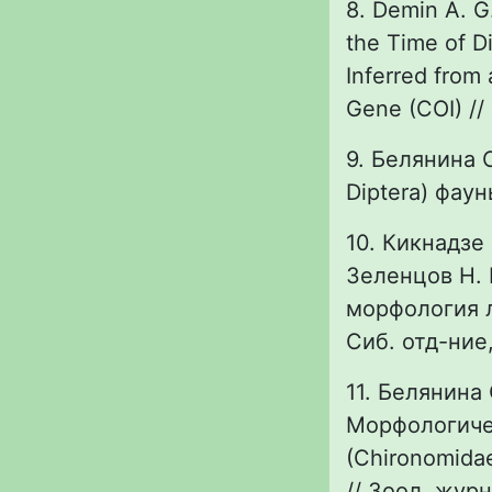
8. Demin A. G
the Time of D
Inferred from
Gene (COI) // 
9. Белянина 
Diptera) фаун
10. Кикнадзе 
Зеленцов Н. 
морфология л
Сиб. отд-ние,
11. Белянина 
Морфологичес
(Chironomida
// Зоол. журн