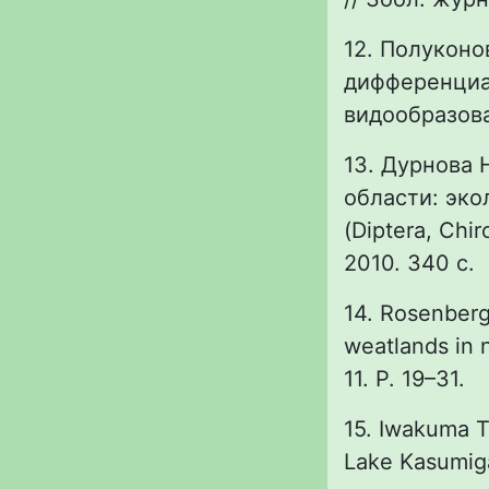
12. Полуконо
дифференциац
видообразован
13. Дурнова 
области: эко
(Diptera, Chi
2010. 340 с.
14. Rosenberg 
weatlands in 
11. P. 19–31.
15. Iwakuma T
Lake Kasumiga