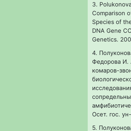
3. Polukonova
Comparison of
Species of th
DNA Gene COI
Genetics. 200
4. Полуконова
Федорова И. 
комаров-звон
биологическ
исследования
сопредельных
амфибиотичес
Осет. гос. ун
5. Полуконов