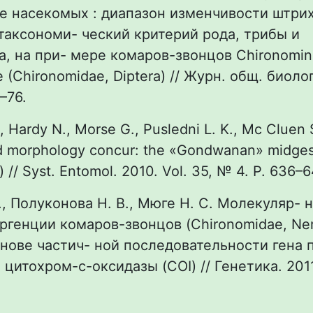
е насекомых : диапазон изменчивости штри
 таксономи- ческий критерий рода, трибы и
, на при- мере комаров-звонцов Chironomin
e (Chironomidae, Diptera) // Журн. общ. биолог
–76.
., Hardy N., Morse G., Pusledni L. K., Mc Cluen
d morphology concur: the «Gondwanan» midges 
 // Syst. Entomol. 2010. Vol. 35, № 4. Р. 636–6
Г., Полуконова Н. В., Мюге Н. С. Молекуляр- 
ргенции комаров-звонцов (Chironomidae, Ne
основе частич- ной последовательности гена 
цитохром-с-оксидазы (COI) // Генетика. 2011.