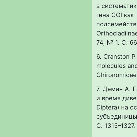
в систематик
гена COI как
подсемейства
Orthocladiina
74, № 1. С. 66
6. Cranston P
molecules an
Chironomidae)
7. Демин А. 
и время диве
Diptera) на 
субъединицы 
С. 1315–1327.