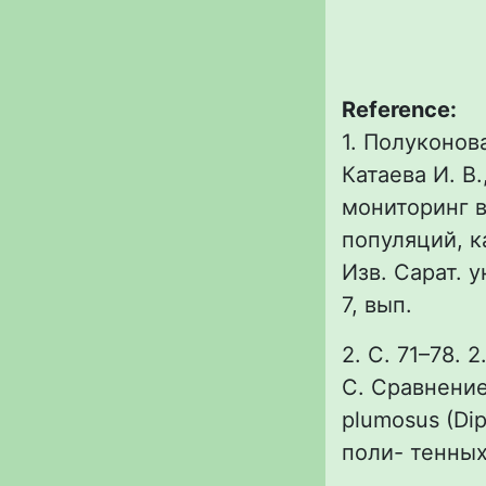
Reference:
1. Полуконова
Катаева И. В.
мониторинг в
популяций, к
Изв. Сарат. у
7, вып.
2. С. 71–78. 
С. Сравнение
plumosus (Di
поли- тенных 