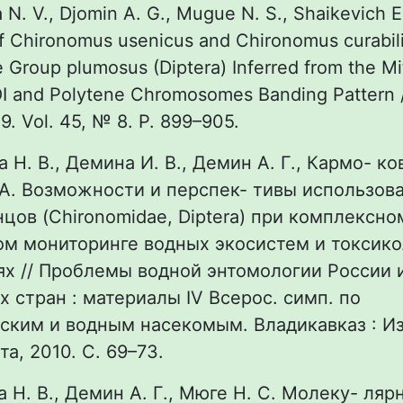
 N. V., Djomin A. G., Mugue N. S., Shaikevich E
 Chironomus usenicus and Chironomus curabili
e Group plumosus (Diptera) Inferred from the Mi
 and Polytene Chromosomes Banding Pattern //
9. Vol. 45, № 8. P. 899–905.
 Н. В., Демина И. В., Демин А. Г., Кармо- ков
А. Возможности и перспек- тивы использов
цов (Chironomidae, Diptera) при комплексно
ом мониторинге водных экосистем и токсик
х // Проблемы водной энтомологии России 
 стран : материалы IV Всерос. симп. по
ким и водным насекомым. Владикавказ : Из
-та, 2010. С. 69–73.
а Н. В., Демин А. Г., Мюге Н. С. Молеку- ля