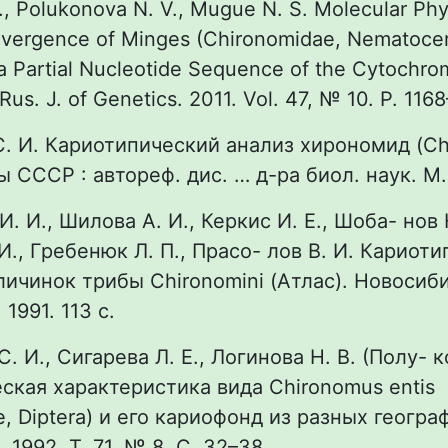
., Polukonova N. V., Mugue N. S. Molecular Ph
ivergence of Minges (Chironomidae, Nematocer
 a Partial Nucleotide Sequence of the Cytochro
Rus. J. of Genetics. 2011. Vol. 47, № 10. P. 116
С. И. Кариотипический анализ хирономид (Ch
ы СССР : автореф. дис. … д-ра биол. наук. М.,
И. И., Шилова А. И., Керкис И. Е., Шоба- нов Н
И., Гребенюк Л. П., Прасо- лов В. И. Кариоти
ичинок трибы Chironomini (Атлас). Новосиби
 1991. 113 с.
С. И., Сигарева Л. Е., Логинова Н. В. (Полу- к
кая характеристика вида Chironomus entis
e, Diptera) и его кариофонд из разных геогра
. 1992. Т. 71, № 8. С. 32–38.