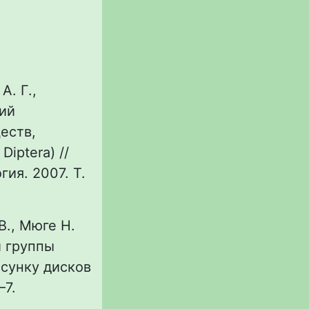
А. Г.,
кий
еств,
iptera) //
гия. 2007. Т.
 В., Мюге Н.
и группы
исунку дисков
–7.