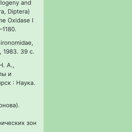
ylogeny and
a, Diptera)
me Oxidase I
8–1180.
ironomidae,
 1983. 39 с.
. А.,
пы и
рск : Наука.
онова).
фических зон