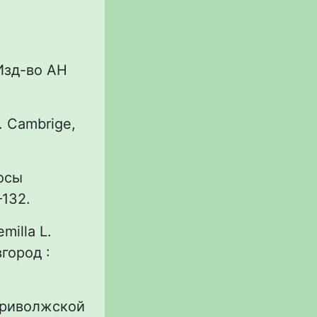
 Изд-во АН
a. Cambrige,
лосы
–132.
milla L.
город :
Приволжской