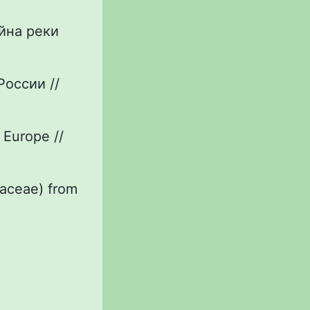
ейна реки
России //
 Europe //
saceae) from