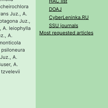
HAC list
 cheirochlora
DOAJ
vans Juz., А.
CyberLeninka.RU
eptagona Juz.,
SSU journals
 А. leiophylla
Most requested articles
z., A.
monticola
 psiloneura
Juz., A.
user, A.
 tzvelevii