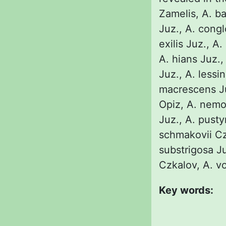
Zamelis, A. ba
Juz., А. congl
exilis Juz., А
A. hians Juz.,
Juz., А. lessi
macrescens Ju
Opiz, А. nemor
Juz., A. pusty
schmakovii Cz
substrigosa Ju
Czkalov, A. vo
Key words: