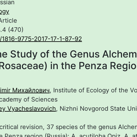
ssian
ogy
Article
.4 (470)
/1816-9775-2017-17-1-87-92
he Study of the Genus Alchemil
Rosaceae) in the Penza Regi
dimir Михайлович
, Institute of Ecology of the V
Academy of Sciences
ey Vyacheslavovich
, Nizhni Novgorod State Uni
 critical revision, 37 species of the genus Alche
e Penza region (Russia): A. acutiloba Opiz, A. atr