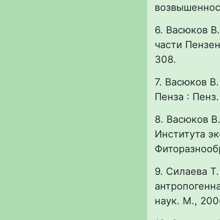
возвышенности
6. Васюков В
части Пензенс
308.
7. Васюков В
Пенза : Пенз. 
8. Васюков В.
Института эк
Фиторазнообр
9. Силаева Т
антропогенна
наук. М., 200