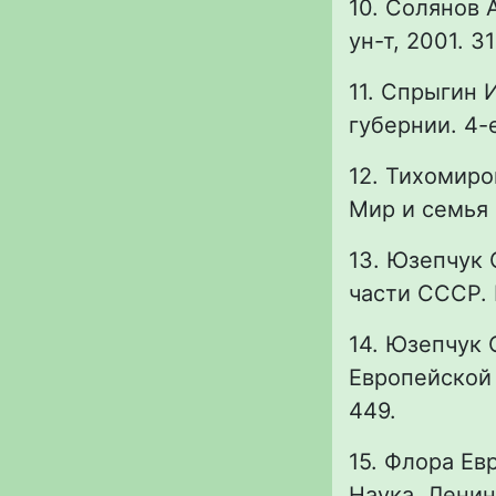
10. Солянов А
ун-т, 2001. 3
11. Спрыгин 
губернии. 4-е
12. Тихомиров
Мир и семья ;
13. Юзепчук 
части СССР. М
14. Юзепчук С
Европейской ч
449.
15. Флора Евр
Наука. Ленинг