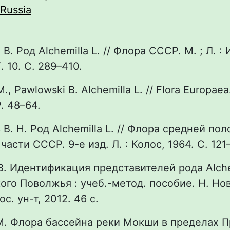
Russia
 В. Род Alchemilla L. // Флора СССР. М. ; Л. :
. 10. С. 289–410.
M., Pawlowski B. Alchemilla L. // Flora Europae
P. 48–64.
В. Н. Род Alchemilla L. // Флора средней по
асти СССР. 9-е изд. Л. : Колос, 1964. С. 121
 В. Идентификация представителей рода Alche
го Поволжья : учеб.-метод. пособие. Н. Нов
с. ун-т, 2012. 46 с.
 М. Флора бассейна реки Мокши в пределах 