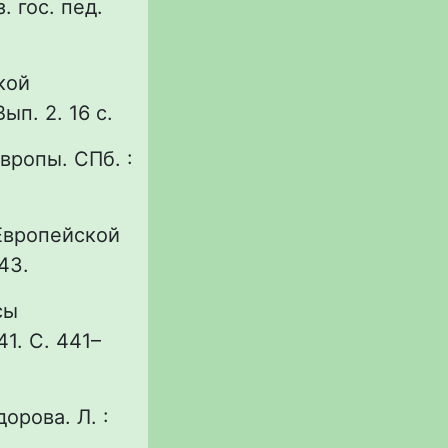
. гос. пед.
кой
ып. 2. 16 с.
Европы. СПб. :
 Европейской
43.
сы
41. С. 441–
орова. Л. :