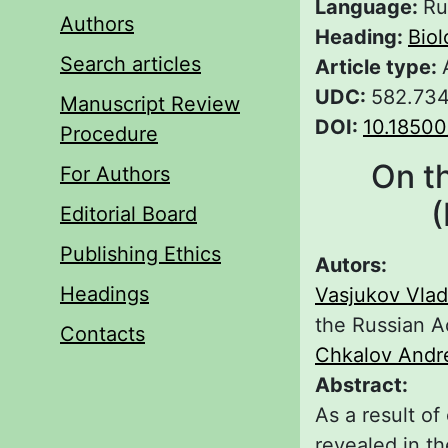
Language:
Ru
Authors
Heading:
Biol
Search articles
Article type:
UDC:
582.734
Manuscript Review
DOI:
10.18500
Procedure
On t
For Authors
(
Editorial Board
Publishing Ethics
Autors:
Headings
Vasjukov Vla
the Russian 
Contacts
Chkalov Andr
Abstract:
As a result of
revealed in th