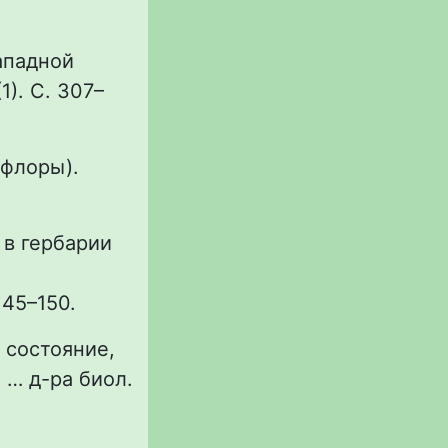
западной
1). С. 307–
 флоры).
) в гербарии
145–150.
 состояние,
 … д-ра биол.