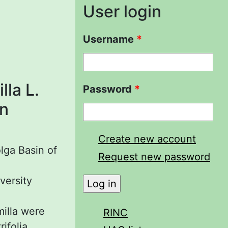
User login
Username
*
la L.
Password
*
on
Create new account
olga Basin of
Request new password
versity
milla were
RINC
ifolia