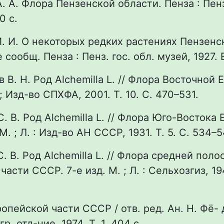
. А. Флора Пензенской области. Пенза : Пенз
10 с.
И. И. О некоторых редких растениях Пензенс
 сообщ. Пенза : Пенз. гос. обл. музей, 1927. В
 В. Н. Род Alchemilla L. // Флора Восточной 
 Изд-во СПХФА, 2001. Т. 10. С. 470–531.
С. В. Род Alchemilla L. // Флора Юго-Востока
. ; Л. : Изд-во АН СССР, 1931. Т. 5. С. 534–5
. В. Род Alchemilla L. // Флора средней поло
асти СССР. 7-е изд. М. ; Л. : Сельхозгиз, 19
опейской части СССР / отв. ред. Ан. Н. Фё- д
р. отд-ние, 1974. Т. 1. 404 с.