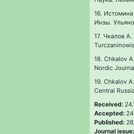
16. Истомина
Инзы. Ульянов
17. Чкалов А.
Turczaninowia.
18. Chkalov A.
Nordic Journal
19. Chkalov A
Central Russia
Received:
24.
Accepted:
24
Published:
26
Journal issue