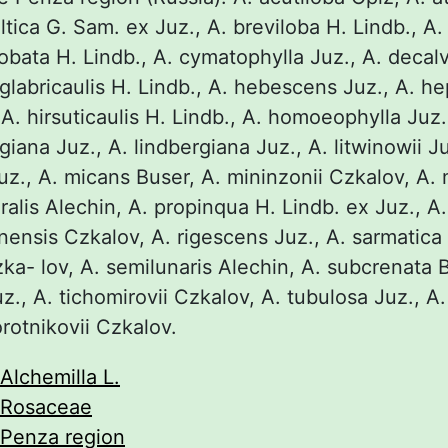
ltica G. Sam. ex Juz., A. breviloba H. Lindb., A.
obata H. Lindb., А. cymatophylla Juz., А. decal
. glabricaulis H. Lindb., А. hebescens Juz., A. h
 А. hirsuticaulis H. Lindb., A. homoeophylla Juz.,
ngiana Juz., А. lindbergiana Juz., A. litwinowii Ju
z., А. micans Buser, A. mininzonii Czkalov, А. 
alis Alechin, А. propinqua H. Lindb. ex Juz., A.
nensis Czkalov, A. rigescens Juz., А. sarmatica 
ka- lov, A. semilunaris Alechin, А. subcrenata B
z., A. tichomirovii Czkalov, A. tubulosa Juz., A.
rotnikovii Czkalov.
Alchemilla L.
Rosaceae
Penza region