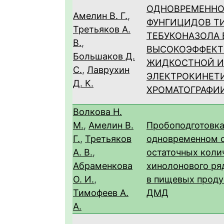
ОДНОВРЕМЕННО
Амелин В. Г.
,
ФУНГИЦИДОВ Т
Третьяков А.
ТЕБУКОНАЗОЛА 
В.
,
ВЫСОКОЭФФЕК
Большаков Д.
ЖИДКОСТНОЙ И
С.
,
Лаврухин
ЭЛЕКТРОКИНЕТ
Д. К.
ХРОМАТОГРАФИ
Волкова Н.
М.
,
Амелин В.
Пробоподготовк
Г.
,
Третьяков
одновременном 
А. В.
,
остаточных коли
Абраменкова
хинолонового ря
О. И.
,
в пищевых прод
Тимофеев А.
ДМД
А.