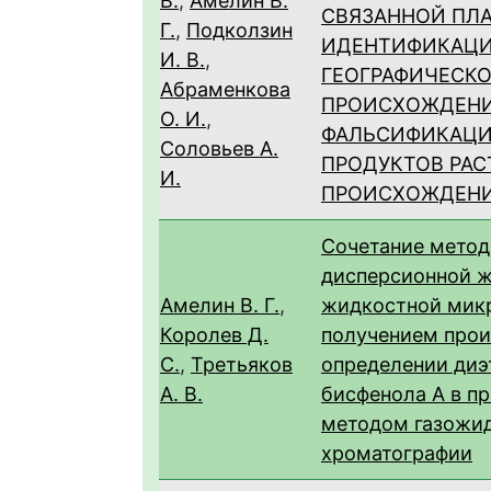
В.
,
Амелин В.
СВЯЗАННОЙ ПЛ
Г.
,
Подколзин
ИДЕНТИФИКАЦ
И. В.
,
ГЕОГРАФИЧЕСК
Абраменкова
ПРОИСХОЖДЕНИ
О. И.
,
ФАЛЬСИФИКАЦИ
Соловьев А.
ПРОДУКТОВ РА
И.
ПРОИСХОЖДЕН
Сочетание метод
дисперсионной 
Амелин В. Г.
,
жидкостной мик
Королев Д.
получением прои
С.
,
Третьяков
определении диэ
А. В.
бисфенола А в пр
методом газожи
хроматографии