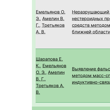
Емельянов О.
Неразрушающий 
Э.
,
Амелин В.
нестероидных пр
Г.
,
Третьяков
средств методом
А. В.
ближней област
Шарапова Е.
К.
,
Емельянов
Выявление фаль
О. Э.
,
Амелин
методом масс-с
В. Г.
,
индуктивно-связ
Третьяков А.
В.