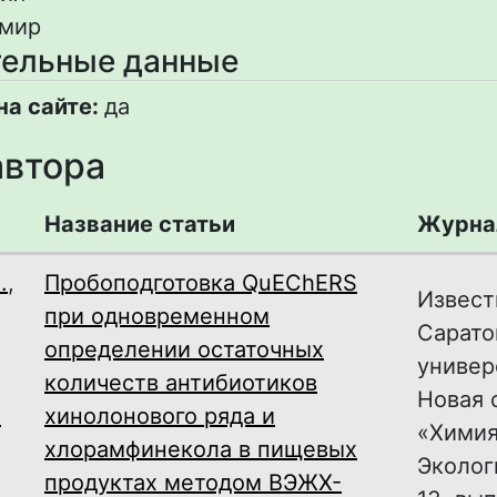
мир
ельные данные
на сайте:
да
автора
Название статьи
Журна
.
,
Пробоподготовка QuEChERS
Извест
при одновременном
Сарато
определении остаточных
универ
количеств антибиотиков
Новая 
а
хинолонового ряда и
«Химия
хлорамфинекола в пищевых
Экологи
продуктах методом ВЭЖХ-