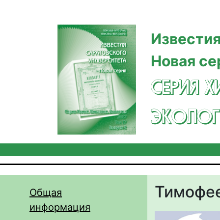
Перейти к основному содержанию
Известия
Новая се
СЕРИЯ Х
ЭКОЛОГ
Тимофее
Общая
информация