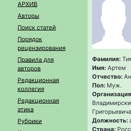
АРХИВ
Авторы
Поиск статей
Порядок
рецензирования
Фамилия:
Ти
Правила для
Имя:
Артем
авторов
Отчество:
Ан
Редакционная
Пол:
Муж.
коллегия
Организация
Редакционная
Владимирски
этика
Григорьевич
Должность:
Рубрики
Страна:
Росс