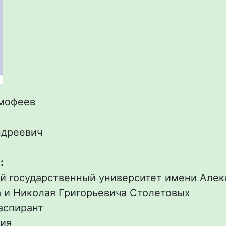
мофеев
дреевич
:
й государственный университет имени Алек
а и Николая Григорьевича Столетовых
аспирант
ия