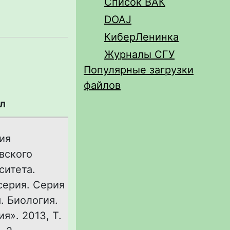
Список ВАК
DOAJ
КиберЛенинка
Журналы СГУ
Популярные загрузки
файлов
л
ия
вского
ситета.
серия. Серия
. Биология.
я». 2013, Т.