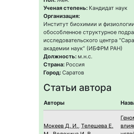
Ученая степень:
Кандидат наук
Организация:
Институт биохимии и физиологии
обособленное структурное подр
исследовательского центра “Сар
академии наук” (ИБФРМ РАН)
Должность:
м.н.с.
Страна:
Россия
Город:
Саратов
Статьи автора
Авторы
Назв
Гено
Мокеев Д. И.
,
Телешева Е.
влия
М.
,
Волохина И. В.
,
усто