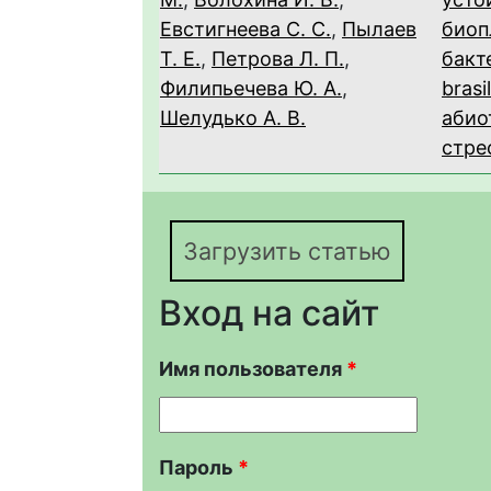
Евстигнеева С. С.
,
Пылаев
биоп
Т. Е.
,
Петрова Л. П.
,
бакт
Филипьечева Ю. А.
,
brasi
Шелудько А. В.
абио
стре
Загрузить статью
Вход на сайт
Имя пользователя
*
Пароль
*