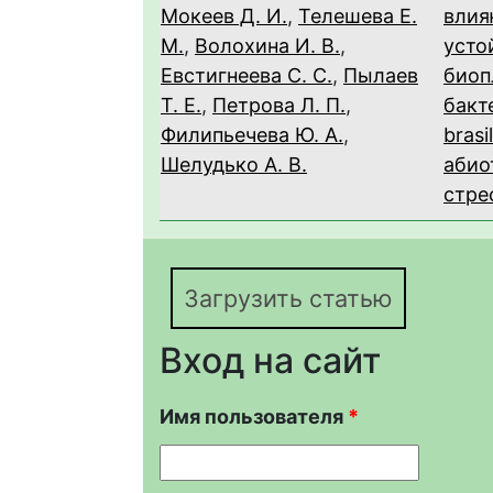
Мокеев Д. И.
,
Телешева Е.
влия
М.
,
Волохина И. В.
,
усто
Евстигнеева С. С.
,
Пылаев
биоп
Т. Е.
,
Петрова Л. П.
,
бакт
Филипьечева Ю. А.
,
brasi
Шелудько А. В.
абио
стре
Загрузить статью
Вход на сайт
Имя пользователя
*