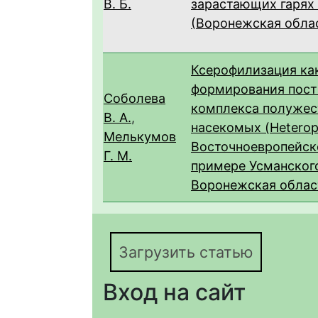
В. Б.
зарастающих гарях
(Воронежская обла
Ксерофилизация ка
формирования пост
Соболева
комплекса полуже
В. А.
,
насекомых (Heterop
Мелькумов
Восточноевропейско
Г. М.
примере Усманского
Воронежская облас
Загрузить статью
Вход на сайт