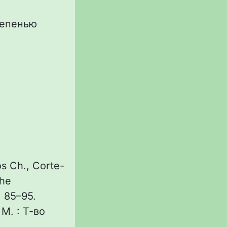
тепенью
s Ch., Corte-
the
. 85–95.
М. : Т-во