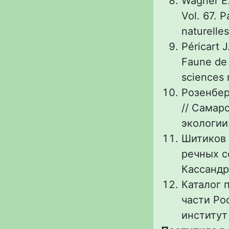
Wagner E.
Vol. 67. 
naturelles
Péricart 
Faune de 
sciences n
Розенбер
// Самар
экологии.
Шитиков 
речных с
Кассандра
Каталог 
части Рос
институт 