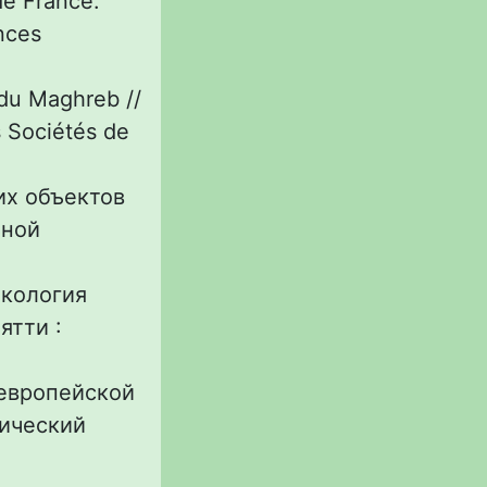
de France.
ences
 du Maghreb //
s Sociétés de
их объектов
ьной
экология
ятти :
 европейской
гический