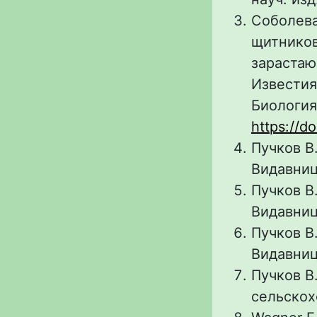
Соболева
щитников 
зарастаю
Известия
Биология.
https://d
Пучков В.
Видавницт
Пучков В.
Видавницт
Пучков В.
Видавницт
Пучков В
сельскох