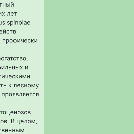
ютный
их лет
s spinolae
ейств
e, трофически
огатство,
фильных и
тическими
ть к лесному
 проявляется
итоценозов
ов. В целом,
ственным