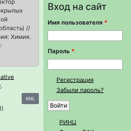
ектор
Вход на сайт
окрылых
кой
Имя пользователя
*
бласть) //
ия: Химия.
:
Пароль
*
ative
Регистрация
)
.
Забыли пароль?
XML
1)
РИНЦ