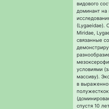
видового со
доминант на
исследования
(Lygaeidae).
Miridae, Lyga
связанные со
демонстрируе
разнообрази
мезоксерофи
условиями (з
массиву). Э
в выраженно
полужесткок
(доминирован
спустя 10 ле