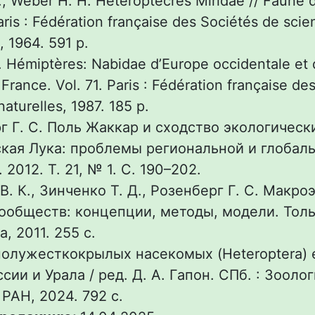
, Weber H. H. Hétéroptècres Miridae // Faune 
Paris : Fédération française des Sociétés de sci
, 1964. 591 p.
J. Hémiptères: Nabidae d’Europe occidentale et
France. Vol. 71. Paris : Fédération française de
aturelles, 1987. 185 p.
г Г. С. Поль Жаккар и сходство экологическ
ская Лука: проблемы региональной и глобал
 2012. Т. 21, № 1. С. 190–202.
В. К., Зинченко Т. Д., Розенберг Г. С. Макро
ообществ: концепции, методы, модели. Толь
, 2011. 255 с.
полужесткокрылых насекомых (Heteroptera)
сии и Урала / ред. Д. А. Гапон. СПб. : Зооло
РАН, 2024. 792 с.