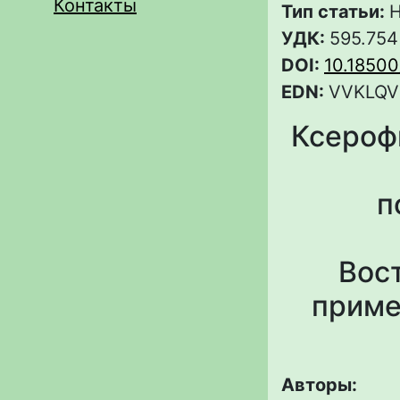
Контакты
Тип статьи:
Н
УДК:
595.754
DOI:
10.1850
EDN:
VVKLQV
Ксероф
п
Вос
приме
Авторы: