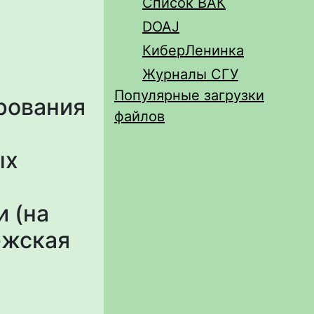
Список ВАК
DOAJ
КиберЛенинка
Журналы СГУ
Популярные загрузки
рования
файлов
а
ых
 (на
ежская