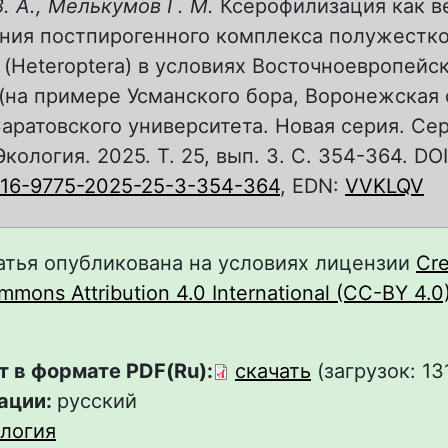
. А., Мелькумов Г. М.
Ксерофилизация как в
ния постпирогенного комплекса полужестк
(Heteroptera) в условиях Восточноевропейс
(на примере Усманского бора, Воронежская о
аратовского университета. Новая серия. Сер
кология. 2025. Т. 25, вып. 3. С. 354-364. DOI
816-9775-2025-25-3-354-364
, EDN:
VVKLQV
атья опубликована на условиях лицензии
Cre
mons Attribution 4.0 International (CC-BY 4.0
т в формате PDF(Ru):
скачать
(загрузок: 13
ации:
русский
логия