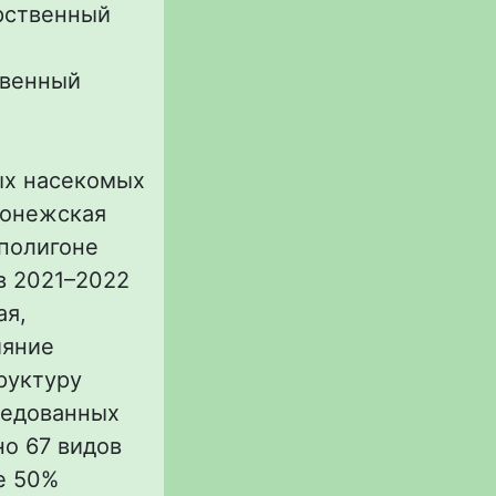
рственный
твенный
ых насекомых
оронежская
 полигоне
в 2021–2022
ая,
ияние
руктуру
ледованных
но 67 видов
ее 50%