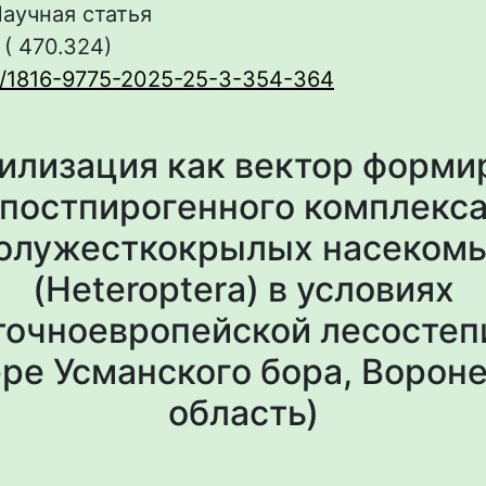
аучная статья
 ( 470.324)
0/1816-9775-2025-25-3-354-364
илизация как вектор форми
постпирогенного комплекс
олужесткокрылых насеком
(Heteroptera) в условиях
точноевропейской лесостепи
ре Усманского бора, Ворон
область)