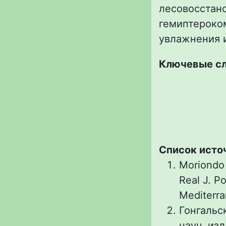
лесовосстан
гемиптероко
увлажнения 
Ключевые с
Список исто
Moriondo 
Real J. Po
Mediterra
Гонгальс
науч. изд