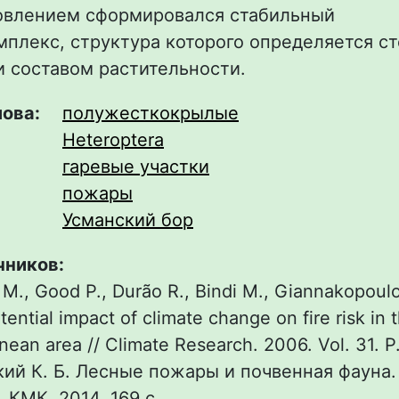
овлением сформировался стабильный
мплекс, структура которого определяется с
и составом растительности.
лова:
полужесткокрылые
Heteroptera
гаревые участки
пожары
Усманский бор
чников:
M., Good P., Durão R., Bindi M., Giannakopoulo
tential impact of climate change on fire risk in 
nean area // Climate Research. 2006. Vol. 31. P
кий К. Б. Лесные пожары и почвенная фауна. 
. КМК, 2014. 169 с.