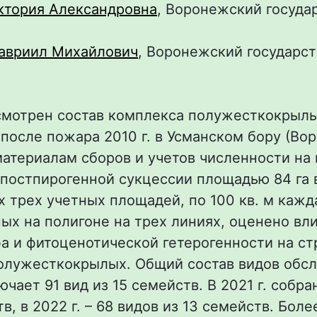
ктория Александровна
, Воронежский госуда
авриил Михайлович
, Воронежский государс
ссмотрен состав комплекса полужесткокрыл
) после пожара 2010 г. в Усманском бору (В
материалам сборов и учетов численности на
постпирогенной сукцессии площадью 84 га 
ах трех учетных площадей, по 100 кв. м кажд
х на полигоне на трех линиях, оценено вл
а и фитоценотической гетерогенности на ст
олужесткокрылых. Общий состав видов обс
ючает 91 вид из 15 семейств. В 2021 г. собра
в, в 2022 г. – 68 видов из 13 семейств. Бол