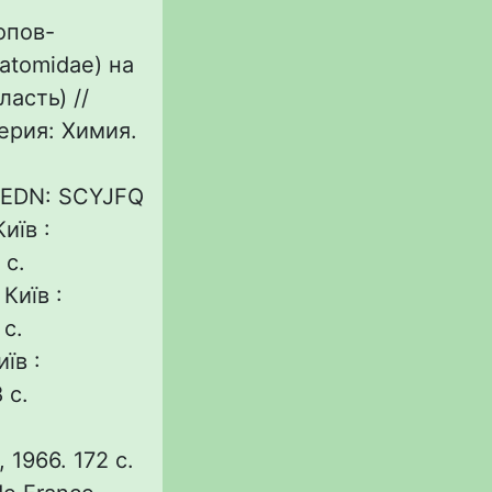
опов-
tatomidae) на
асть) //
ерия: Химия.
 EDN: SCYJFQ
иїв :
 с.
Київ :
 с.
їв :
 с.
и
1966. 172 с.