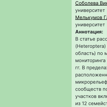
Соболева Ви
университет
Мелькумов Г
университет
Аннотация:
В статье ра
(Heteroptera
область) по 
мониторинга 
гг. В предел
расположенны
микрорельеф
сообществ п
участков вкл
из 12 семейст