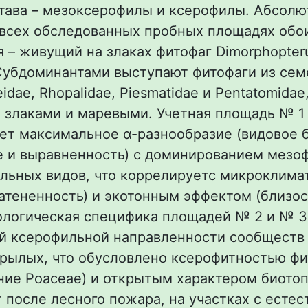
става – мезоксерофилы и ксерофилы. Абсол
 всех обследованных пробных площадях обо
 – живущий на злаках фитофаг Dimorphopteru
 Субдоминантами выступают фитофаги из сем
eidae, Rhopalidae, Piesmatidae и Pentatomida
 злаками и маревыми. Учетная площадь № 1
т максимальное α-разнообразие (видовое б
е и выравненность) с доминированием мезо
льных видов, что коррелируетс микроклима
атененность) и экотонным эффектом (близос
кологическая специфика площадей № 2 и № 3
й ксерофильной направленности сообществ
рылых, что обусловлено ксерофитностью ф
ие Poaceae) и открытым характером биотоп
т после лесного пожара, на участках с есте