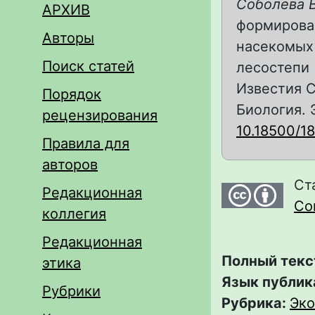
Соболева В
АРХИВ
формирова
Авторы
насекомых 
Поиск статей
лесостепи 
Известия С
Порядок
Биология. Э
рецензирования
10.18500/1
Правила для
авторов
Ст
Редакционная
Com
коллегия
Редакционная
Полный текс
этика
Язык публик
Рубрики
Рубрика:
Эко