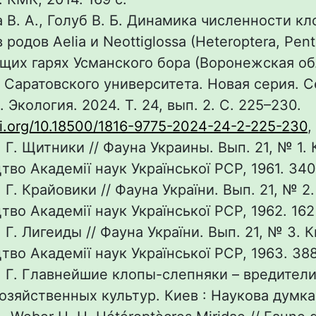
 В. А., Голуб В. Б. Динамика численности кл
родов Aelia и Neottiglossa (Heteroptera, Pen
щих гарях Усманского бора (Воронежская обл
 Саратовского университета. Новая серия. С
 Экология. 2024. Т. 24, вып. 2. С. 225–230.
oi.org/10.18500/1816-9775-2024-24-2-225-230
,
 Г. Щитники // Фауна Украины. Вып. 21, № 1. К
во Академії наук Української РСР, 1961. 340
 Г. Крайовики // Фауна України. Вып. 21, № 2. 
во Академії наук Української РСР, 1962. 162
 Г. Лигеиды // Фауна України. Вып. 21, № 3. Ки
во Академії наук Української РСР, 1963. 388
. Г. Главнейшие клопы-слепняки – вредител
озяйственных культур. Киев : Наукова думка, 