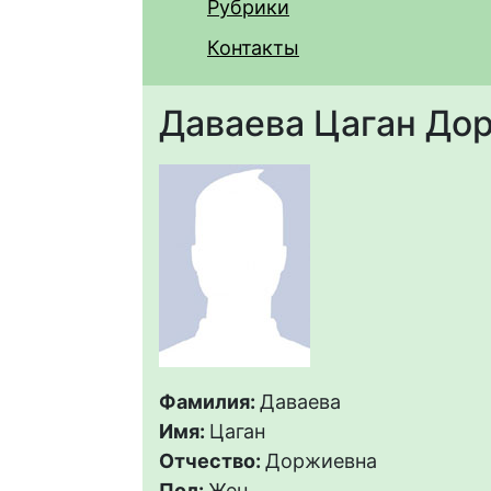
Рубрики
Контакты
Даваева Цаган До
Фамилия:
Даваева
Имя:
Цаган
Отчество:
Доржиевна
Пол:
Жен.