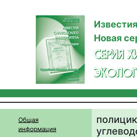
Перейти к основному содержанию
Известия
Новая се
СЕРИЯ Х
ЭКОЛОГ
полицик
Общая
углево
информация