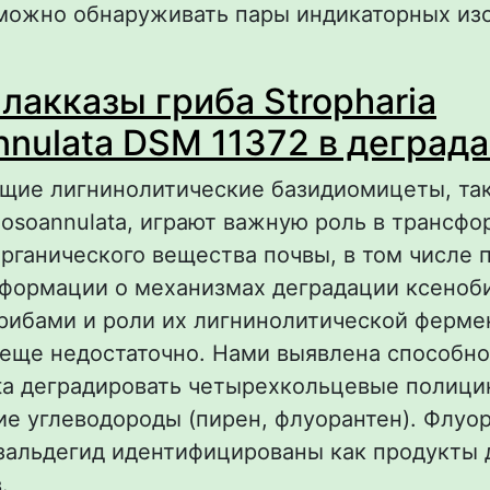
можно обнаруживать пары индикаторных из
 Применение метода твердофазной люмине
лакказы гриба Stropharia
пределения индикаторных соотношений пол
роматических углеводородов
nnulata DSM 11372 в деград
щие лигнинолитические базидиомицеты, так
ugosoannulata, играют важную роль в трансф
рганического вещества почвы, в том числе 
нформации о механизмах деградации ксеноб
рибами и роли их лигнинолитической ферме
еще недостаточно. Нами выявлена способно
ata деградировать четырехкольцевые полици
е углеводороды (пирен, флуорантен). Флуор
зальдегид идентифицированы как продукты 
.