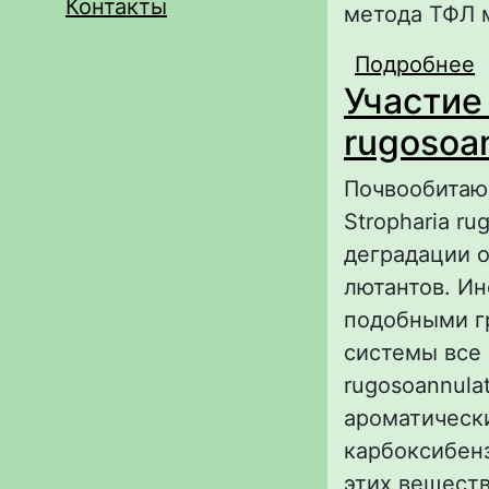
Контакты
метода ТФЛ 
Подробнее
о
Участие 
о
а
rugosoa
Почвообитаю
Stropharia r
деградации о
лютантов. И
подобными г
системы все 
rugosoannul
ароматически
карбоксибен
этих веществ