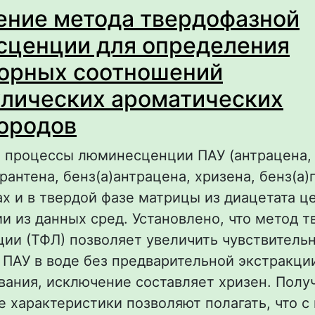
ние метода твердофазной
ценции для определения
орных соотношений
лических ароматических
ородов
 процессы люминесценции ПАУ (антрацена, 
рантена, бенз(а)антрацена, хризена, бенз(а)
х и в твердой фазе матрицы из диацетата 
и из данных сред. Установлено, что метод 
ии (ТФЛ) позволяет увеличить чувствитель
ПАУ в воде без предварительной экстракци
вания, исключение составляет хризен. Полу
 характеристики позволяют полагать, что 