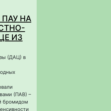
ulata DSM
ПАУ НА
СТНО-
ЦЕ ИЗ
зы (ДАЦ) в
водных
овали
ами (ПАВ) –
й бромидом
тенсивности