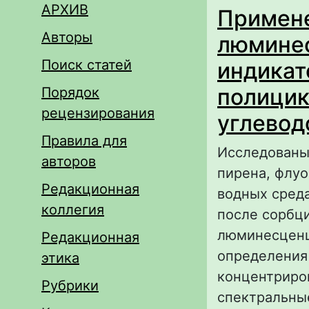
АРХИВ
Примене
Авторы
люминес
Поиск статей
индикат
полицик
Порядок
рецензирования
углевод
Правила для
Исследованы
авторов
пирена, флуо
Редакционная
водных среда
коллегия
после сорбци
люминесценц
Редакционная
определения 
этика
концентриро
Рубрики
спектральные