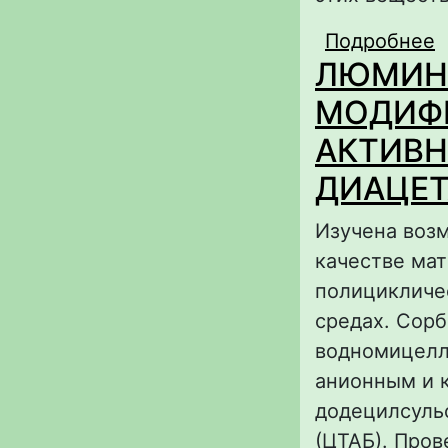
Подробнее
о
ЛЮМИНЕ
1
МОДИФ
АКТИВН
ДИАЦЕТ
Изучена воз
качестве ма
полицикличе
средах. Сорб
водномицелл
анионным и 
додецилсуль
(ЦТАБ). Пров