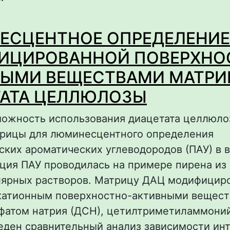
 Участие лакказы гриба Stropharia rugosoann
СЦЕНТНОЕ ОПРЕДЕЛЕНИЕ 
1372 в деградации ПАУ
ИЦИРОВАННОЙ ПОВЕРХНО
ЫМИ ВЕЩЕСТВАМИ МАТРИ
АТА ЦЕЛЛЮЛОЗЫ
можность использования диацетата целлюло
трицы для люминесцентного определения
ских ароматических углеводородов (ПАУ) в 
ция ПАУ проводилась на примере пирена из
ярных растворов. Матрицу ДАЦ модифицир
катионным поверхностно-активными веществ
фатом натрия (ДСН), цетилтриметиламмони
еден сравнительный анализ зависимости ин