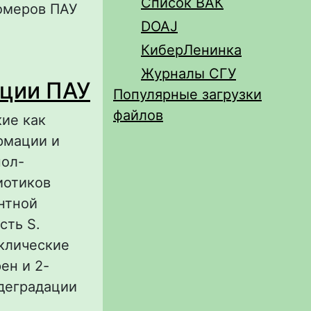
Список ВАК
омеров ПАУ
DOAJ
сценции для
КиберЛенинка
ициклических
Журналы СГУ
ации ПАУ
Популярные загрузки
файлов
ие как
ормации и
пол-
иотиков
нтной
сть S.
клические
ен и 2-
деградации