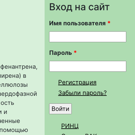
Вход на сайт
Имя пользователя
*
Пароль
*
фенантрена,
пирена) в
Регистрация
целлюлозы
Забыли пароль?
твердофазной
ность
и и
ченные
РИНЦ
с помощью