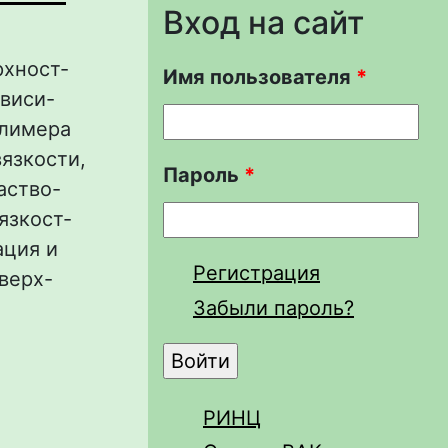
Вход на сайт
рхност-
Имя пользователя
*
ависи-
олимера
язкости,
Пароль
*
аство-
язкост-
ация и
Регистрация
верх-
Забыли пароль?
ОЙСТВ
РИНЦ