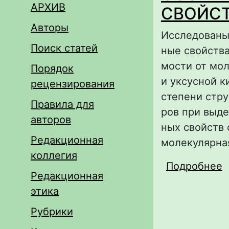
АРХИВ
СВОЙСТ
Авторы
Исследованы
Поиск статей
ные свойства
мости от мо
Порядок
и уксусной к
рецензирования
степени стру
Правила для
ров при выде
авторов
ных свойств
Редакционная
молекулярная
коллегия
Подробнее
Редакционная
этика
Рубрики