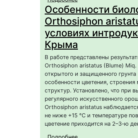
Особенности биол
ПЕРВИЧНОЙ ИНТРОД
САДУ
Orthosiphon aristat
условиях интроду
Крыма
В работе представлены результа
Orthosiphon aristatus (Blume) Miq
открытого и защищенного грунта
особенности цветения, строения
структур. Установлено, что при 
регулярного искусственного оро
Orthosiphon aristatus наблюдает
не ниже +15 °С и температуре по
цветение приходится на 2–3-ю де
Подробнее
о Особенности биолог