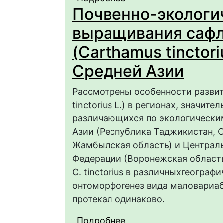
Почвенно-экологи
(Lamiaceae) в услов
выращивания сафл
(Carthamus tinctori
Средней Азии
Рассмотрены особенности развит
tinctorius L.) в регионах, значит
различающихся по экологически
Азии (Республика Таджикистан, С
Жамбылская область) и Централ
Федерации (Воронежская область
C. tinctorius в различныхгеограф
онтоморфогенез вида маловариаб
протекал одинаково.
Подробнее
о Почвенно-экологич