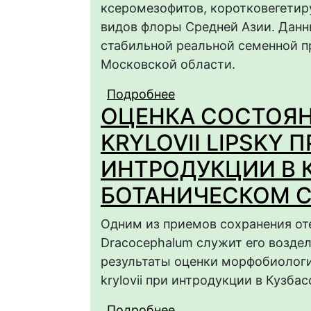
ксеромезофитов, коротковегети
видов флоры Средней Азии. Данн
стабильной реальной семенной п
Московской области.
Подробнее
о Изменчивость показ
ОЦЕНКА СОСТОЯ
suworowii Regel и A. 
St.-Hil.) в условиях
KRYLOVII LIPSKY
ИНТРОДУКЦИИ В 
БОТАНИЧЕСКОМ 
Одним из приемов сохранения от
Dracocephalum служит его воздел
результаты оценки морфобиологи
krylovii при интродукции в Кузба
Подробнее
о ОЦЕНКА СОСТОЯНИ