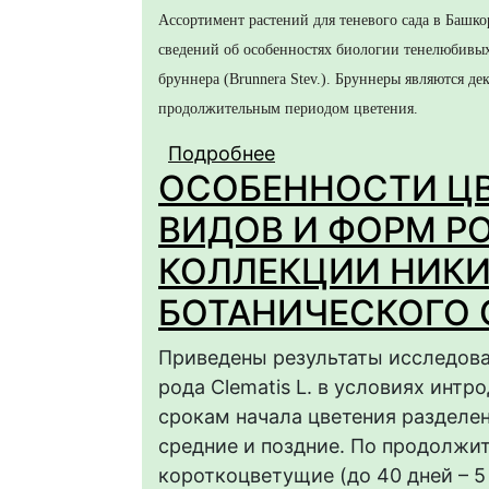
Ассортимент растений для теневого сада в Башко
сведений об особенностях биологии тенелюбивых
бруннера (Brunnera Stev.). Бруннеры являются 
продолжительным периодом цветения.
Подробнее
о Brunnera – малорас
ОСОБЕННОСТИ ЦВ
теневого сада
ВИДОВ И ФОРМ РО
КОЛЛЕКЦИИ НИК
БОТАНИЧЕСКОГО 
Приведены результаты исследова
рода Clematis L. в условиях инт
срокам начала цветения разделен
средние и поздние. По продолжи
короткоцветущие (до 40 дней – 5