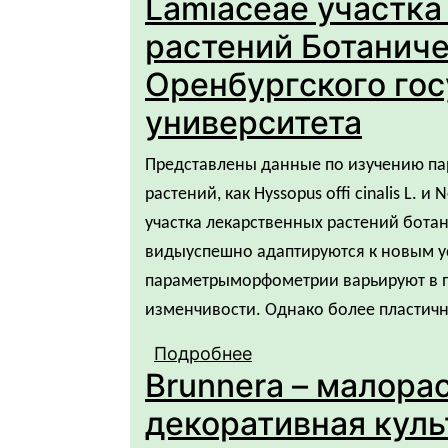
Lamiaceae участка
растений Ботаниче
Оренбургского го
университета
Представлены данные по изучению па
растений, как Hyssopus offi cinalis L. 
участка лекарственных растений ботан
видыуспешно адаптируются к новым у
параметрыморфометрии варьируют в п
изменчивости. Однако более пластичн
Подробнее
о Морфометрия и сем
Brunnera – малора
представителей семе
растений Ботаническо
декоративная куль
университета