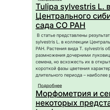
Tulipa sylvestris L.
красильного (Carthamu
Азии
Центрального сиби
сада СО РАН
В статье представлены результат
sylvestris L. в коллекции Центра
РАН. Растения вида T. sylvestris
размножения дочерними луковица
семена, но всхожесть их в откры
короткой фазы цветения характе
длительного периода – наиболее 
Подробнее
о Tulipa sylvestris L
Морфометрия и се
ботанического сада 
некоторых предст