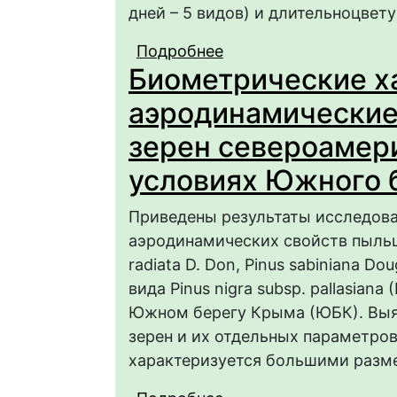
дней – 5 видов) и длительноцвету
Подробнее
о ОСОБЕННОСТИ ЦВ
Биометрические х
CLEMATIS L. КОЛЛЕ
аэродинамические
зерен североамери
условиях Южного 
Приведены результаты исследова
аэродинамических свойств пыльц
radiata D. Don, Pinus sabiniana Dou
вида Pinus nigra subsp. pallasian
Южном берегу Крыма (ЮБК). Выя
зерен и их отдельных параметро
характеризуется большими разме