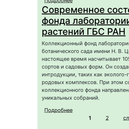
Подробнее
о Биометрические ха
Современное сост
пыльцевых зерен сев
берега Крыма
фонда лаборатори
растений ГБС РАН
Коллекционный фонд лаборатории
ботанического сада имени Н. В. 
настоящее время насчитывает 105
сортов и садовых форм. Он созда
интродукции, таких как эколого-
родовых комплексов. При этом 
коллекционного фонда направлена
уникальных собраний.
Подробнее
о Современное состо
Страницы
декоративных растен
1
2
с