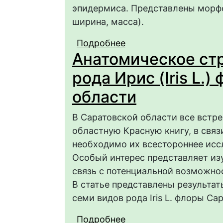
эпидермиса. Представлены морфо
ширина, масса).
Подробнее
о Морфометрические п
Анатомическое ст
в Саратовской облас
рода Ирис (Iris L.
области
В Саратовской области все встр
областную Красную книгу, в связ
необходимо их всестороннее иссл
Особый интерес представляет и
связь с потенциальной возможно
В статье представлены результа
семи видов рода Iris L. флоры Са
Подробнее
о Анатомическое стро