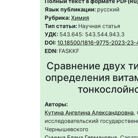
Полный текст в формате PDF(Ru)
Язык публикации:
русский
Рубрика:
Химия
Тип статьи:
Научная статья
УДК:
543.645: 543.544.943.3
DOI:
10.18500/1816-9775-2023-23-
EDN:
FASKKF
Сравнение двух т
определения вита
тонкослойн
Авторы:
Кутина Ангелина Александровна
,
исследовательский государственн
Чернышевского
Сумина Елена Германовна
, Сара