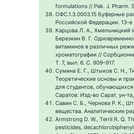
formulations // Pak. J. Pharm. 
ОФС.1.3.0003.15 Буферные ра
Российской Федерации. 13-е и
Карцова Л. А., Хмельницкий И.
Березкин В. Г. Одновременн
витаминов в различных реж
хроматографии // Сорбционн
Т. 7, вып. 6. С. 909–917.
Сумина Е. Г., Штыков С. Н., 
Теоретические основы и пра
для студентов, обучающихся
Саратов: Изд-во Сарат. ун-та, 
Савин С. Б., Чернова Р. К., 
вещества. Аналитические реаге
Armstrong D. W., Terril R. Q. 
pesticides, decachlorobiphenyl 