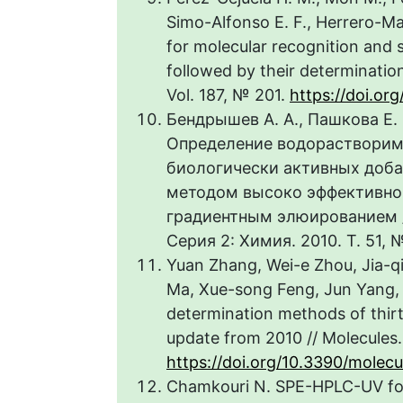
Simo-Alfonso E. F., Herrero-M
for molecular recognition and 
followed by their determinatio
Vol. 187, № 201.
https://doi.o
Бендрышев А. А., Пашкова Е. Б
Определение водорастворим
биологически активных доба
методом высоко эффективно
градиентным элюированием /
Серия 2: Химия. 2010. Т. 51, 
Yuan Zhang, Wei-e Zhou, Jia-qi
Ma, Xue-song Feng, Jun Yang, G
determination methods of thir
update from 2010 // Molecules.
https://doi.org/10.3390/mole
Chamkouri N. SPE-HPLC-UV for