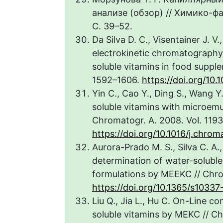
анализе (обзор) // Химико-ф
С. 39–52.
Da Silva D. C., Visentainer J. V.
electrokinetic chromatography
soluble vitamins in food supple
1592–1606.
https://doi.org/10
Yin C., Cao Y., Ding S., Wang 
soluble vitamins with microemu
Chromatogr. A. 2008. Vol. 1193.
https://doi.org/10.1016/j.chro
Aurora-Prado M. S., Silva C. A.,
determination of water-soluble
formulations by MEEKC // Chro
https://doi.org/10.1365/s1033
Liu Q., Jia L., Hu C. On-Line c
soluble vitamins by MEKC // Ch