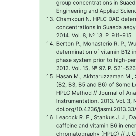
group concentrations in Suaeda
Engineering and Applied Scienc
Chamkouri N. HPLC DAD determ
concentrations in Suaeda aegyp
2014. Vol. 8, № 13. P. 911–915.
Berton P., Monasterio R. P., Wu
determination of vitamin B12 i
phase system prior to high-pe
2012. Vol. 15, № 97. P. 521–526
Hasan M., Akhtaruzzaman M., S
(B2, B3, B5 and B6) of Some L
HPLC Method // Journal of Ana
Instrumentation. 2013. Vol. 3, 
doi.org/10.4236/jasmi.2013.3
Leacock R. E., Stankus J. J., D
caffeine and vitamin B6 in ene
chromatography (HPLC) // J. Ch