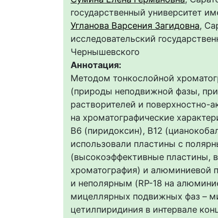
государственный университет им
Угланова Варсения Загидовна
, С
исследовательский государственн
Чернышевского
Аннотация:
Методом тонкослойной хроматогр
(природы неподвижной фазы, при
растворителей и поверхностно-а
на хроматографические характери
В6 (пиридоксин), В12 (цианокоба
использовали пластины с поляр
(высокоэффективные пластины, 
хроматография) и алюминиевой 
и неполярным (RP-18 на алюмини
мицеллярных подвижных фаз – м
цетилпиридиния в интервале конц