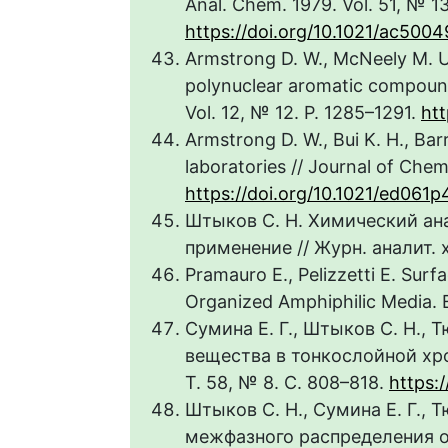
Anal. Chem. 1979. Vol. 51, № 1
https://doi.org/10.1021/ac500
Armstrong D. W., McNeely M. Us
polynuclear aromatic compounds
Vol. 12, № 12. P. 1285–1291.
ht
Armstrong D. W., Bui K. H., Ba
laboratories // Journal of Chem
https://doi.org/10.1021/ed061p
Штыков С. Н. Химический ана
применение // Журн. аналит. х
Pramauro E., Pelizzetti E. Surf
Organized Amphiphilic Media. El
Сумина Е. Г., Штыков С. Н.,
вещества в тонкослойной хро
Т. 58, № 8. С. 808–818.
https:
Штыков С. Н., Сумина Е. Г., 
межфазного распределения о