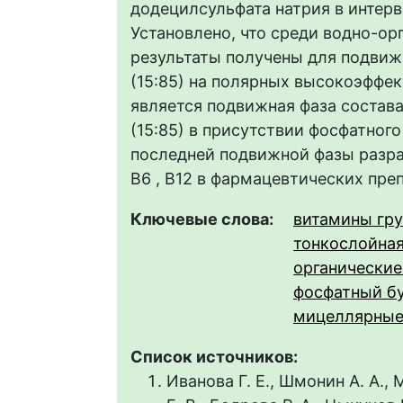
додецилсульфата натрия в интерва
Установлено, что среди водно-о
результаты получены для подвиж
(15:85) на полярных высокоэффе
является подвижная фаза состав
(15:85) в присутствии фосфатного
последней подвижной фазы разра
В6 , В12 в фармацевтических преп
Ключевые слова:
витамины гр
тонкослойна
органические
фосфатный б
мицеллярные
Список источников:
Иванова Г. Е., Шмонин А. А.,