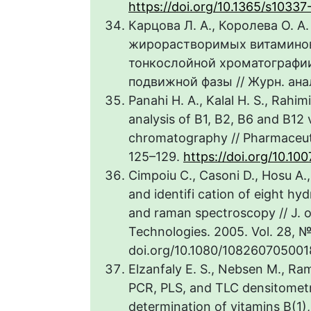
https://doi.org/10.1365/s1033
Карцова Л. А., Королева О. 
жирорастворимых витамино
тонкослойной хроматографи
подвижной фазы // Журн. анали
Panahi H. A., Kalal H. S., Rahimi
analysis of B1, B2, B6 and B12
chromatography // Pharmaceutic
125–129.
https://doi.org/10.10
Cimpoiu C., Casoni D., Hosu A.,
and identifi cation of eight h
and raman spectroscopy // J. 
Technologies. 2005. Vol. 28, №
doi.org/10.1080/10826070500
Elzanfaly E. S., Nebsen M., Ra
PCR, PLS, and TLC densitometr
determination of vitamins B(1)