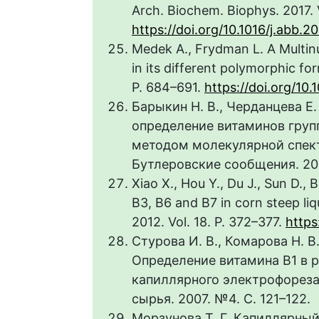
Arch. Biochem. Biophys. 2017. V
https://doi.org/10.1016/j.abb.2
Medek A., Frydman L. A Multinu
in its different polymorphic fo
P. 684–691.
https://doi.org/10
Барыкин Н. В., Черданцева Е.
определение витаминов груп
методом молекулярной спект
Бутлеровские сообщения. 2012.
Xiao X., Hou Y., Du J., Sun D., 
B3, B6 and B7 in corn steep liq
2012. Vol. 18. P. 372–377.
https
Стурова И. В., Комарова Н. В.
Определение витамина В1 в 
капиллярного электрофореза
сырья. 2007. №4. С. 121–122.
Морзунова Т. Г. Капиллярны