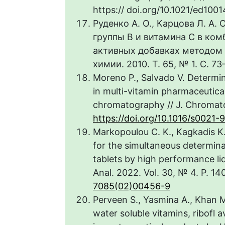
https:// doi.org/10.1021/ed100
Руденко А. О., Карцова Л. А
группы В и витамина С в ко
активных добавках методом 
химии. 2010. Т. 65, № 1. С. 73
Moreno P., Salvado V. Determin
in multi-vitamin pharmaceutica
chromatography // J. Chromatog
https://doi.org/10.1016/s0021
Markopoulou C. K., Kagkadis K.
for the simultaneous determinat
tablets by high performance l
Anal. 2022. Vol. 30, № 4. P. 1
7085(02)00456-9
Perveen S., Yasmina A., Khan M
water soluble vitamins, ribofl 