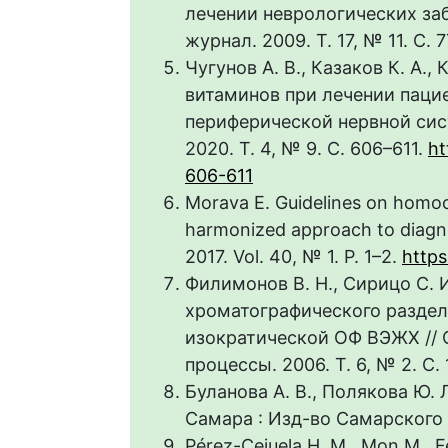
лечении неврологических за
журнал. 2009. Т. 17, № 11. С. 
Чугунов А. В., Казаков К. А.
витаминов при лечении паци
периферической нервной сис
2020. Т. 4, № 9. С. 606–611.
ht
606-611
Morava E. Guidelines on homoc
harmonized approach to diagno
2017. Vol. 40, № 1. P. 1–2.
https
Филимонов В. Н., Сирицо С. 
хроматографического разде
изократической ОФ ВЭЖХ //
процессы. 2006. Т. 6, № 2. С. 
Буланова А. В., Полякова Ю.
Самара : Изд-во Самарского у
Pérez-Cejuela H. M., Mon M., F