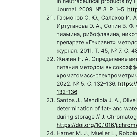
in neutraceutical products by 
Journal. 2009. № 3. P. 1–5.
htt
Гармонов С. Ю., Салахов И. А.
Иртуганова Э. А., Сопин В. 
тиамина, рибофлавина, нико
препарате «Гексавит» мето
журнал. 2011. Т. 45, № 7. С. 4
Жижин Н. А. Определение вит
питания методом высокоэфф
хроматомасс-спектрометриче
2022. № 5. С. 132–136.
https:
132-136
Santos J., Mendiola J. A., Olive
determination of fat- and wate
during storage // J. Chromatogr
https://doi.org/10.1016/j.chro
Harner M. J., Mueller L., Robbin