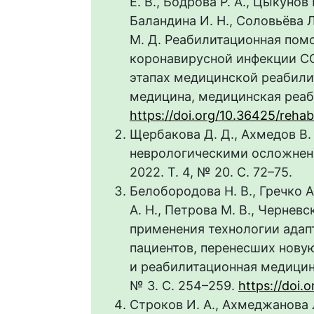
Е. В., Бодрова Р. А., Цыкунов 
Баландина И. Н., Соловьёва Л.
М. Д. Реабилитационная пом
коронавирусной инфекции CO
этапах медицинской реабили
медицина, медицинская реабил
https://doi.org/10.36425/reha
Щербакова Д. Д., Ахмедов В.
неврологическими осложнени
2022. Т. 4, № 20. С. 72–75.
Белобородова Н. В., Гречко А.
А. Н., Петрова М. В., Черневс
применения технологии адап
пациентов, перенесших нову
и реабилитационная медицина
№ 3. С. 254–259.
https://doi
Строков И. А., Ахмеджанова Л