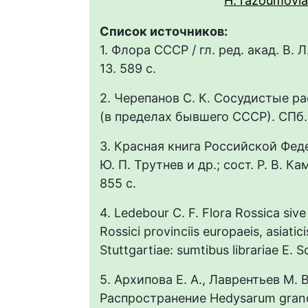
H. razoumovi
Список источников:
1. Флора СССР / гл. ред. акад. В. 
13. 589 с.
2. Черепанов С. К. Сосудистые р
(в пределах бывшего СССР). СПб. 
3. Красная книга Российской Феде
Ю. П. Трутнев и др.; сост. Р. В. Ка
855 с.
4. Ledebour C. F. Flora Rossica sive
Rossici provinciis europaeis, asiat
Stuttgartiae: sumtibus librariae E. S
5. Архипова Е. А., Лаврентьев М. В
Распространение Hedysarum grandi