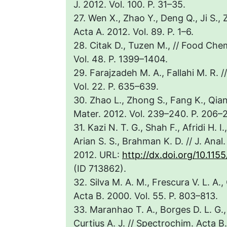
J. 2012. Vol. 100. P. 31–35.
27. Wen X., Zhao Y., Deng Q., Ji S.,
Acta A. 2012. Vol. 89. P. 1–6.
28. Citak D., Tuzen M., // Food Che
Vol. 48. P. 1399–1404.
29. Farajzadeh M. A., Fallahi M. R. //
Vol. 22. P. 635–639.
30. Zhao L., Zhong S., Fang K., Qian 
Mater. 2012. Vol. 239–240. P. 206–
31. Kazi N. T. G., Shah F., Afridi H. I.
Arian S. S., Brahman K. D. // J. An
2012. URL:
http://dx.doi.org/10.11
(ID 713862).
32. Silva M. A. M., Frescura V. L. A.,
Acta B. 2000. Vol. 55. P. 803–813.
33. Maranhao T. A., Borges D. L. G.,
Curtius A. J. // Spectrochim. Acta B.