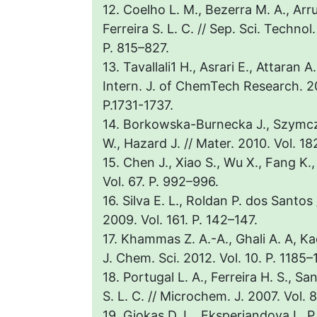
12. Coelho L. M., Bezerra M. A., Arru
Ferreira S. L. C. // Sep. Sci. Technol
P. 815–827.
13. Tavallali1 H., Asrari E., Attaran 
Intern. J. of ChemTech Research. 20
Р.1731-1737.
14. Borkowska-Burnecka J., Szymcz
W., Hazard J. // Mater. 2010. Vol. 1
15. Chen J., Xiao S., Wu X., Fang K.,
Vol. 67. P. 992–996.
16. Silva E. L., Roldan P. dos Santos
2009. Vol. 161. Р. 142–147.
17. Khammas Z. A.-A., Ghali A. A, Kad
J. Chem. Sci. 2012. Vol. 10. P. 1185–
18. Portugal L. A., Ferreira H. S., Sa
S. L. C. // Microchem. J. 2007. Vol. 8
19. Giokas D. L., Eksperiandova L. P