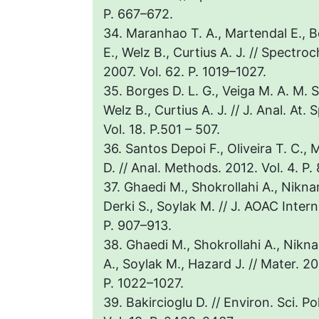
P. 667–672.
34. Maranhao T. A., Martendal E., B
E., Welz B., Curtius A. J. // Spectro
2007. Vol. 62. P. 1019–1027.
35. Borges D. L. G., Veiga M. A. M. S.
Welz B., Curtius A. J. // J. Anal. At
Vol. 18. P.501 – 507.
36. Santos Depoi F., Oliveira T. C.,
D. // Anal. Methods. 2012. Vol. 4. P.
37. Ghaedi M., Shokrollahi A., Nikn
Derki S., Soylak M. // J. AOAC Intern
P. 907–913.
38. Ghaedi M., Shokrollahi A., Nikna
A., Soylak M., Hazard J. // Mater. 20
P. 1022–1027.
39. Bakircioglu D. // Environ. Sci. Po