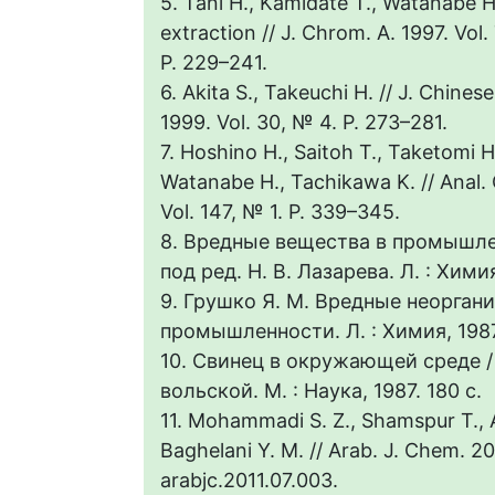
5. Tani H., Kamidate T., Watanabe 
extraction // J. Chrom. A. 1997. Vol
P. 229–241.
6. Akita S., Takeuchi H. // J. Chines
1999. Vol. 30, № 4. P. 273–281.
7. Hoshino H., Saitoh T., Taketomi H
Watanabe H., Tachikawa K. // Anal. 
Vol. 147, № 1. P. 339–345.
8. Вредные вещества в промышлен
под ред. Н. В. Лазарева. Л. : Химия
9. Грушко Я. М. Вредные неорган
промышленности. Л. : Химия, 1987.
10. Свинец в окружающей среде / 
вольской. М. : Наука, 1987. 180 с.
11. Mohammadi S. Z., Shamspur T., Af
Baghelani Y. M. // Arab. J. Chem. 201
arabjc.2011.07.003.