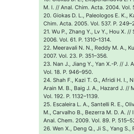
M. I. // Anal. Chim. Acta. 2004. Vol.
20. Giokas D. L., Paleologos E. K., Ka
Chim. Acta. 2005. Vol. 537. P. 249–
21. Wu P., Zhang Y., Lv Y., Hou X. /
2006. Vol. 61. P. 1310–1314.
22. Meeravali N. N., Reddy M. A., Kum
2007. Vol. 23. P. 351–356.
23. Nan J., Jiang Y., Yan X.-P. // J.
Vol. 18. P. 946–950.
24. Shah F., Kazi T. G., Afridi H. I.,
Arain M. B., Baig J. A., Hazard J. // 
Vol. 192. P. 1132–1139.
25. Escaleira L. A., Santelli R. E., Oli
M., Carvalho B., Bezerra M. D. A. // 
Anal. Chem. 2009. Vol. 89. P. 515–5
26. Wen X., Deng Q., Ji S., Yang S.,