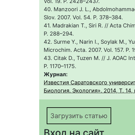
Vol. 19. P. 2428–2437.
40. Manzoori J. L., Abdolmohammad
Slov. 2007. Vol. 54. P. 378–384.
41. Madrakian T., Siri R. // Acta Chim
P. 288–294.
42. Surme Y., Narin I., Soylak M., Y
Microchim. Acta. 2007. Vol. 157. P. 
43. Citak D., Tuzen M. // J. AOAC Int
P. 1170–1175.
Журнал:
Известия Саратовского университ
Биология. Экология». 2014, Т. 14, 
Загрузить статью
Вход на сайт