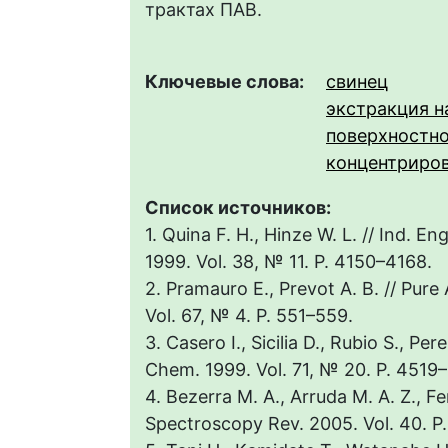
трактах ПАВ.
Ключевые слова:
свинец
экстракция н
поверхностн
концентриро
Список источников:
1. Quina F. H., Hinze W. L. // Ind. E
1999. Vol. 38, № 11. Р. 4150–4168.
2. Pramauro E., Prevot A. B. // Pure
Vol. 67, № 4. P. 551–559.
3. Casero I., Sicilia D., Rubio S., Per
Chem. 1999. Vol. 71, № 20. P. 4519
4. Bezerra M. А., Arruda M. A. Z., Fer
Spectroscopy Rev. 2005. Vol. 40. P