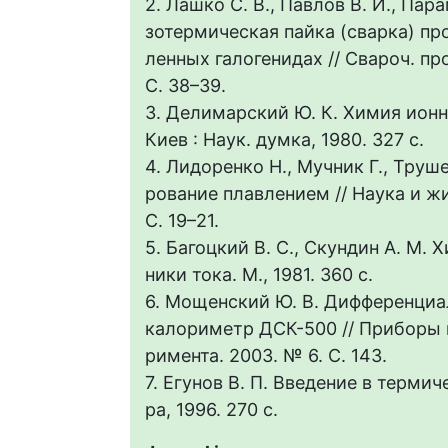
2. Лашко С. В., Павлов В. И., Пара
зотермическая пайка (сварка) пр
ленных галогенидах // Свароч. про
С. 38–39.
3. Делимарский Ю. К. Химия ионн
Киев : Наук. думка, 1980. 327 с.
4. Лидоренко Н., Мучник Г., Труш
рование плавлением // Наука и жиз
С. 19–21.
5. Багоцкий В. С., Скундин А. М.
ники тока. М., 1981. 360 с.
6. Мощенский Ю. В. Дифференци
калориметр ДСК-500 // Приборы 
римента. 2003. № 6. С. 143.
7. Егунов В. П. Введение в терми
ра, 1996. 270 с.