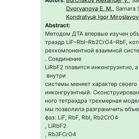
Autors:
Burchakov Alexander V.
, S
Dvoryanova Е. М.
, Samara 
Kondratyuk Igor Miroslavov
Abstract:
Методом ДТА впервые изучен об
траэдр LiF–RbI–Rb2CrO4–RbF, кот
рехкомпонентной взаимной систем
. Соединение
LiRbF2 плавится инконгруэнтно, 
внутри
системы меняет характер своего 
инконгруэнтный. Сконструирован
ного тетраэдра трехмерная моде
мы позволила разграничить объ
фаз: LiF, RbF, RbI, Rb2CrO4
, LiRbF2
, Rb3FCrO4