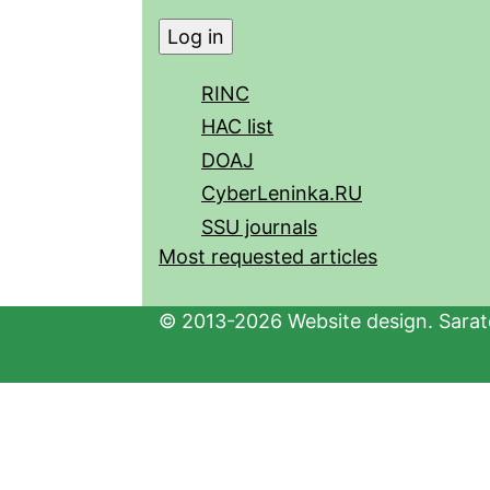
RINC
HAC list
DOAJ
CyberLeninka.RU
SSU journals
Most requested articles
© 2013-2026 Website design. Sarato