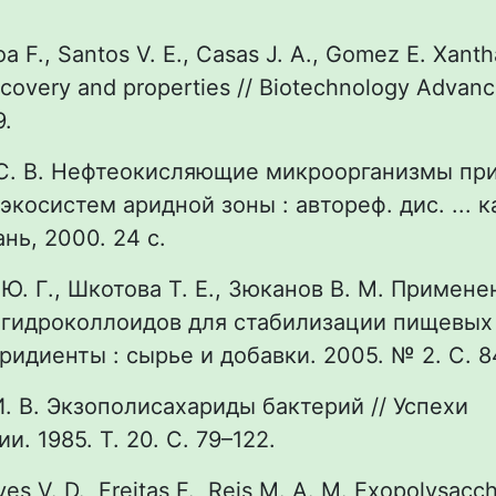
oa F., Santos V. E., Casas J. A., Gоmez E. Xant
ecovery and properties // Biotechnology Advanc
9.
 C. B. Нефтеокисляющие микроорганизмы пр
экосистем аридной зоны : автореф. дис. ... к
ань, 2000. 24 с.
 Ю. Г., Шкотова Т. Е., Зюканов В. М. Примене
гидроколлоидов для стабилизации пищевых 
идиенты : сырье и добавки. 2005. № 2. С. 8
И. В. Экзополисахариды бактерий // Успехи
. 1985. Т. 20. С. 79–122.
ves V. D., Freitas F., Reis M. A. M. Exopolysacc