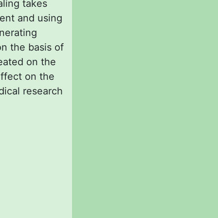
aling takes
ment and using
nerating
n the basis of
reated on the
effect on the
dical research