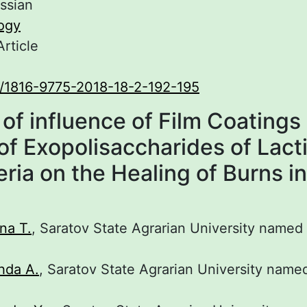
ssian
ogy
Article
/1816-9775-2018-18-2-192-195
of influence of Film Coatings
of Exopolisaccharides of Lact
ria on the Healing of Burns i
na T.
, Saratov State Agrarian University named a
hda A.
, Saratov State Agrarian University named 