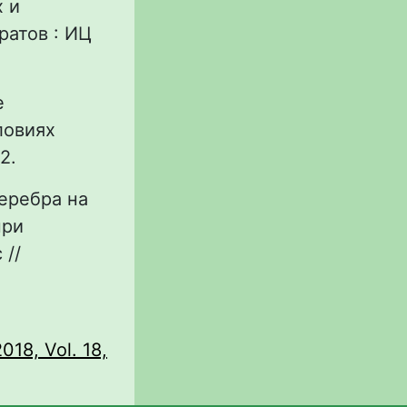
 и
ратов : ИЦ
е
ловиях
42.
серебра на
при
 //
018, Vol. 18,