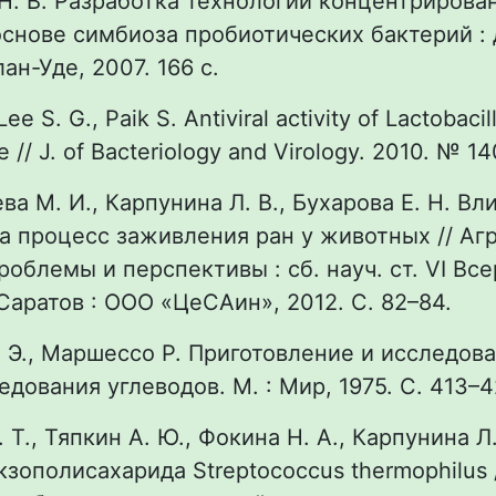
Н. В. Разработка технологии концентрирова
основе симбиоза пробиотических бактерий : 
лан-Уде, 2007. 166 с.
Lee S. G., Paik S. Antiviral activity of Lactobaci
e // J. of Bacteriology and Virology. 2010. № 14
ва М. И., Карпунина Л. В., Бухарова E. H. Вл
а процесс заживления ран у животных // Аг
проблемы и перспективы : сб. науч. ст. VI Все
 Саратов : ООО «ЦеСАин», 2012. С. 82–84.
а Э., Маршессо Р. Приготовление и исследова
дования углеводов. М. : Мир, 1975. С. 413–
. Т., Тяпкин А. Ю., Фокина Н. А., Карпунина Л.
зополисахарида Streptococcus thermophilus 