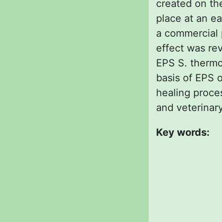
created on the
place at an ea
a commercial 
effect was rev
EPS S. thermop
basis of EPS o
healing proces
and veterinar
Key words: