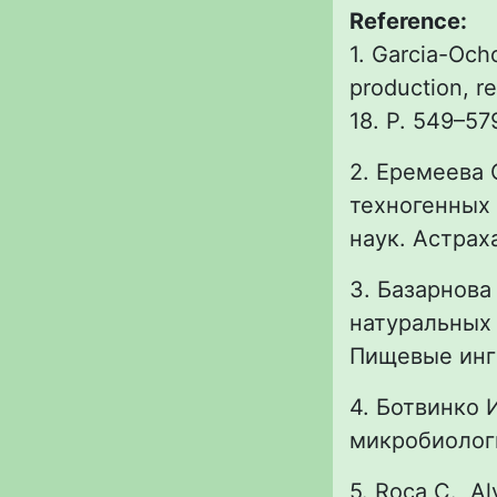
Reference:
1. Garcia-Och
production, r
18. P. 549–57
2. Еремеева
техногенных 
наук. Астрах
3. Базарнова
натуральных 
Пищевые ингр
4. Ботвинко 
микробиологии
5. Roca C., Al