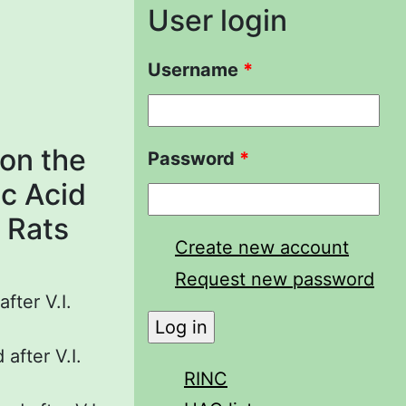
User login
Username
*
 on the
Password
*
ic Acid
n Rats
Create new account
Request new password
fter V.I.
after V.I.
RINC