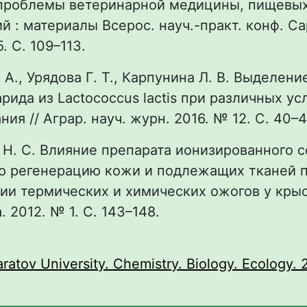
проблемы ветеринарной медицины, пищевых
й : материалы Всерос. науч.-практ. конф. Са
. С. 109–113.
 А., Урядова Г. Т., Карпунина Л. В. Выделени
рида из Lасtococcus lactis при различных ус
ния // Аграр. науч. журн. 2016. № 12. С. 40–
 Н. С. Влияние препарата ионизированного 
ю регенерацию кожи и подлежащих тканей 
и термических и химических ожогов у крыс
 2012. № 1. С. 143–148.
:
aratov University. Chemistry. Biology. Ecology. 2