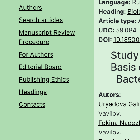
Language:
Ru
Authors
Heading:
Biol
Search articles
Article type:
UDC:
59.084
Manuscript Review
DOI:
10.18500
Procedure
Study 
For Authors
Basis 
Editorial Board
Bacte
Publishing Ethics
Headings
Autors:
Uryadova Gali
Contacts
Vavilov.
Fokina Nadez
Vavilov.