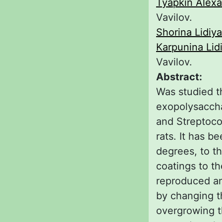
Tyapkin Alexa
Vavilov.
Shorina Lidiya
Karpunina Lidi
Vavilov.
Abstract:
Was studied th
exopolysaccha
and Streptoco
rats. It has b
degrees, to th
coatings to th
reproduced an
by changing t
overgrowing t