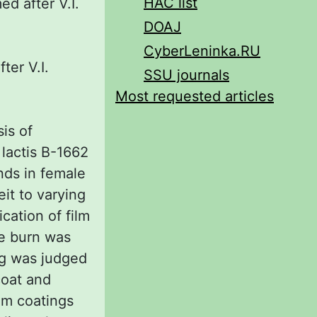
HAC list
ed after V.I.
DOAJ
CyberLeninka.RU
ter V.I.
SSU journals
Most requested articles
is of
 lactis B-1662
nds in female
eit to varying
ication of film
he burn was
ng was judged
coat and
lm coatings