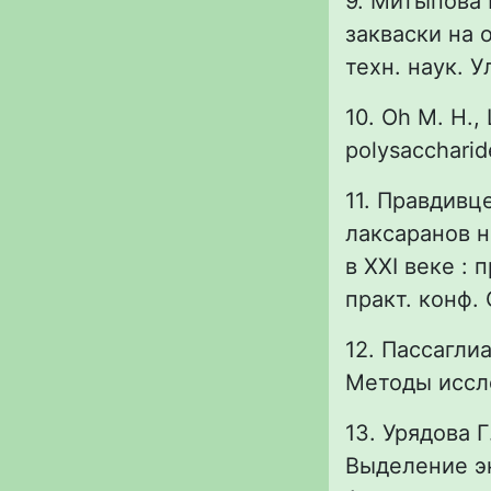
9. Митыпова 
закваски на 
техн. наук. У
10. Oh M. H., 
polysaccharid
11. Правдивце
лаксаранов н
в XXI веке : 
практ. конф.
12. Пассагли
Методы иссле
13. Урядова Г
Выделение эк