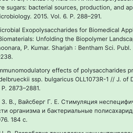
re sugars: bacterial sources, production, and app
icrobiology. 2015. Vol. 6. P. 288–291.
Microbial Exopolysaccharides for Biomedical App
 Biomaterials: Unfolding the Biopolymer Landsca
Choonara, P. Kumar. Sharjah : Bentham Sci. Publ
–238.
Immunomodulatory effects of polysaccharides 
delbrueckii ssp. bulgaricus OLL1073R-1 // J. of 
. P. 2873–2881.
 З. В., Вайсберг Г. Е. Стимуляция неспециф
ти организма и бактериальные полисахариды
76. 184 с.