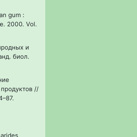
han gum :
e. 2000. Vol.
иродных и
анд. биол.
ние
продуктов //
4–87.
harides