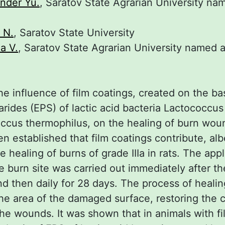
nder Yu.
, Saratov State Agrarian University nam
 N.
, Saratov State University
a V.
, Saratov State Agrarian University named af
e influence of film coatings, created on the bas
rides (EPS) of lactic acid bacteria Lactococcus
ccus thermophilus, on the healing of burn wou
een established that film coatings contribute, alb
e healing of burns of grade IIIa in rats. The appl
e burn site was carried out immediately after t
d then daily for 28 days. The process of heali
he area of the damaged surface, restoring the 
he wounds. It was shown that in animals with fi