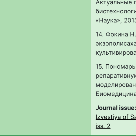
Актуальные 
биотехнологи
«Наука», 2015
14. Фокина Н.
экзополисаха
культивирова
15. Пономарь
репаративну
моделировани
Биомедицина.
Journal issue
Izvestiya of S
iss. 2