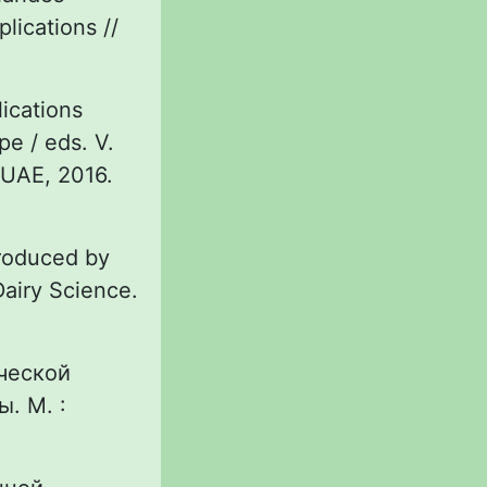
lications //
lications
pe / eds. V.
. UAE, 2016.
produced by
Dairy Science.
ической
. М. :