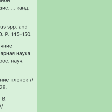
нной
дис. … канд.
llus spp. and
0. Р. 145–150.
ияние
рарная наука
рос. науч.-
ние пленок //
428.
 В.
//