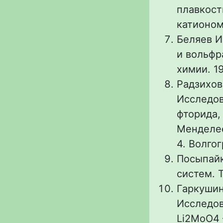
плавкост
катионом 
Беляев И
и вольфр
химии. 19
Радзиховс
Исследов
фторида,
Менделее
4. Волгог
Посыпайк
систем. 
Гаркушин 
Исследов
Li2MoO4 