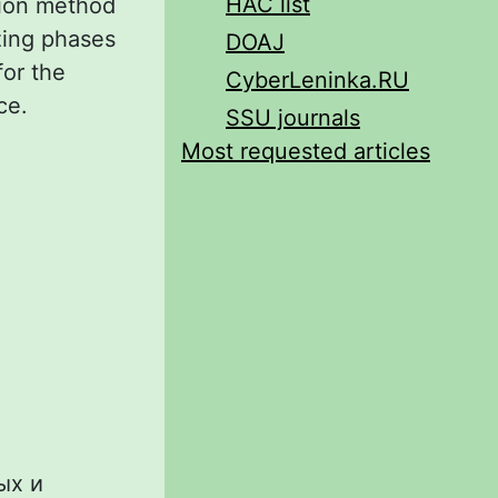
HAC list
sion method
zing phases
DOAJ
for the
CyberLeninka.RU
ce.
SSU journals
Most requested articles
ых и