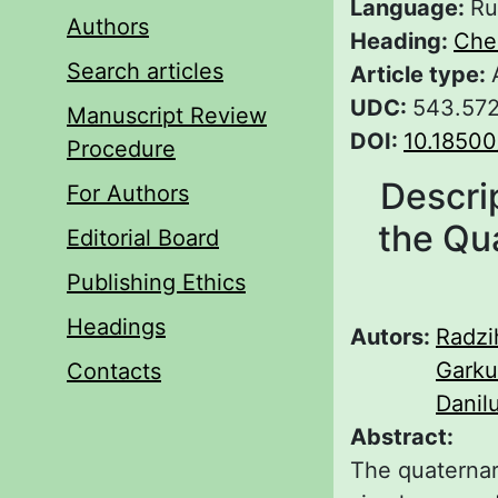
Language:
Ru
Authors
Heading:
Che
Search articles
Article type:
UDC:
543.572
Manuscript Review
DOI:
10.18500
Procedure
Descrip
For Authors
the Qu
Editorial Board
Publishing Ethics
Headings
Autors:
Radzi
Garku
Contacts
Danil
Abstract:
The quaternar