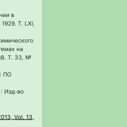
нии в
1929. Т. LXI,
 химического
темах на
8. Т. 33, №
: ПО
 : Изд-во
2013, Vol. 13,