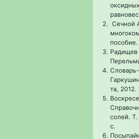
оксидных
равновеси
Сечной А
многоком
пособие. 
Радищев 
Перельма
Словарь-
Гаркушин,
та, 2012.
Воскресен
Справочн
солей. Т.
с.
Посыпайк