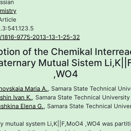
ssian
mistry
Article
.3:541.123.5
/1816-9775-2013-13-1-25-32
tion of the Chemikal Interrea
aternary Mutual Sistem Li,K|
,WO4
hovskaia Maria A.
, Samara State Technical Univ
shin Ivan K.
, Samara State Technical University
ushkina Elena G.
, Samara State Technical Univer
y mutual system Li,K||F,MoO4 ,WO4 was partiti