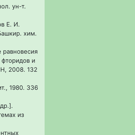
ол. ун-т.
в Е. И.
Башкир. хим.
ые равновесия
 фторидов и
Н, 2008. 132
т., 1980. 336
др.].
темах из
ентных