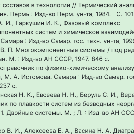
 составов в технологии // Термический анал
я. Пермь : Изд-во Перм. ун-та, 1984. С. 101
. И., Гаркушин И. К., Фазовый комплекс
понентных систем и химическое взаимодейс
Самара : Изд-во Самар. гос. техн. ун-та, 1999
В. П. Многокомпонентные системы / под ред
н. М. : Изд-во АН СССР, 1947. 846 с.
справочник по физико-химическому анализу /
 М. А. Истомова. Самара : Изд-во Самар. гос
 237 с.
ская Н. К., Евсеева Н. Н., Беруль С. И., Вер
ик по плавкости систем из безводных неор
 1. Двойные системы. М. ; Л. : Изд-во АН ССС
о В. И., Алексеева Е. А., Васина Н. А. Диаг