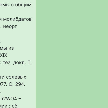
стемы с общим
м молибдатов
 неорг.
.
мы из
XIX
тез. докл. Т.
сти солевых
77. С. 294.
.
Li2WO4 –
и : сб.