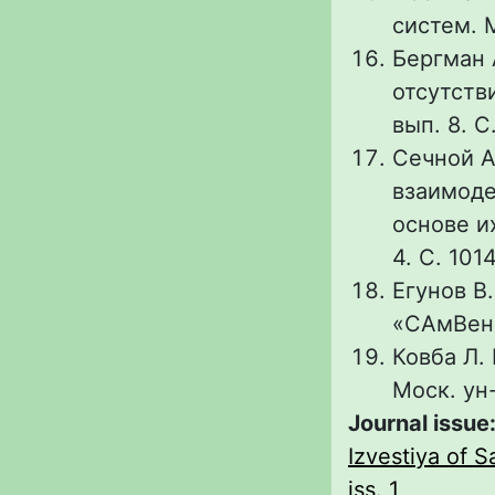
систем. М
Бергман 
отсутстви
вып. 8. С
Сечной А
взаимоде
основе и
4. С. 101
Егунов В
«САмВен»
Ковба Л. 
Моск. ун-
Journal issue
Izvestiya of S
iss. 1