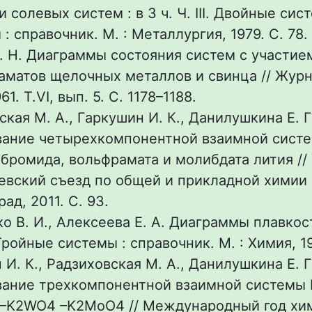
и солевых систем : в 3 ч. Ч. III. Двойные си
: справочник. М. : Металлургия, 1979. С. 78.
. Н. Диаграммы состояния систем с участие
аматов щелочных металлов и свинца // Журн.
61. Т.VI, вып. 5. С. 1178–1188.
кая М. А., Гаркушин И. К., Данилушкина Е. Г
ание четырехкомпонентной взаимной систе
 бромида, вольфрамата и молибдата лития // 
вский съезд по общей и прикладной химии : 
рад, 2011. С. 93.
о В. И., Алексеева Е. А. Диаграммы плавко
Тройные системы : справочник. М. : Химия, 19
И. К., Радзиховская М. А., Данилушкина Е. Г
ание трехкомпонентной взаимной системы 
–K2WO4 –K2MoO4 // Международный год хими