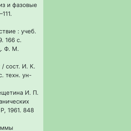
из и фазовые
–111.
твие : учеб.
. 166 с.
. Ф. М.
 сост. И. К.
. техн. ун-
ещетина И. П.
ганических
Р, 1961. 848
раммы