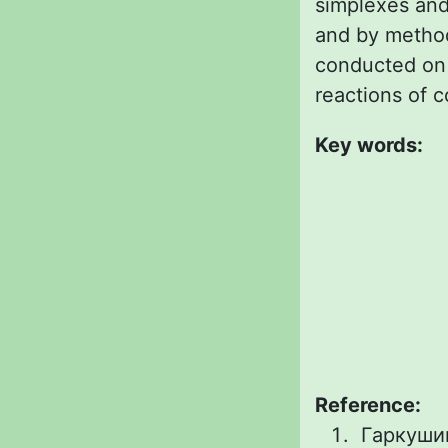
simplexes and
and by method
conducted on t
reactions of c
Key words:
Reference:
Гаркушин