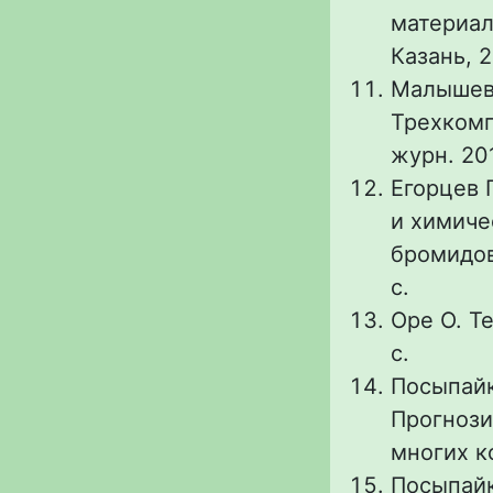
материало
Казань, 2
Малышева 
Трехкомп
журн. 201
Егорцев 
и химиче
бромидов
с.
Оре О. Те
с.
Посыпайко
Прогнози
многих ко
Посыпайк