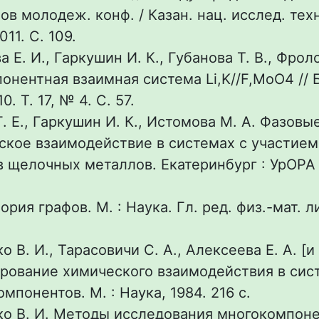
в молодеж. конф. / Казан. нац. исслед. техн
011. С. 109.
Е. И., Гаркушин И. К., Губанова Т. В., Фроло
онентная взаимная система Li,K//F,MoO4 // 
0. Т. 17, № 4. С. 57.
Г. Е., Гаркушин И. К., Истомова М. А. Фазов
ское взаимодействие в системах с участием
 щелочных металлов. Екатеринбург : УрОРА 
ория графов. М. : Наука. Гл. ред. физ.-мат. ли
 В. И., Тарасовичи С. А., Алексеева Е. А. [и 
рование химического взаимодействия в сис
мпонентов. М. : Наука, 1984. 216 с.
о В. И. Методы исследования многокомпон