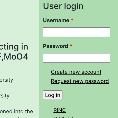
User login
Username
*
cting in
Password
*
|F,MoO4
Create new account
ersity
Request new password
sity
RINC
oned into the