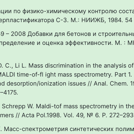
ации по физико-химическому контролю соста
ерпластификатора С-3. М.: НИИЖБ, 1984. 54 
9 – 2008 Добавки для бетонов и строительн
пределение и оценка эффективности. М. : М
. C., Li L. Mass discrimination in the analysis o
ALDI time-of-fl ight mass spectrometry. Part 1
d desorption/ionization issues // Anal. Chem. 19
–4175.
, Schrepp W. Maldi-tof mass spectrometry in the
mers // Acta Pol.1998. Vol. 49, № 6. P. 272–293
 Г. Масс-спектрометрия синтетических полим