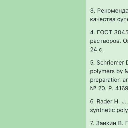
3. Рекоменд
качества суп
4. ГОСТ 3045
растворов. О
24 с.
5. Schriemer D
polymers by M
preparation an
№ 20. P. 4169
6. Rader H. J.
synthetic poly
7. Заикин В.