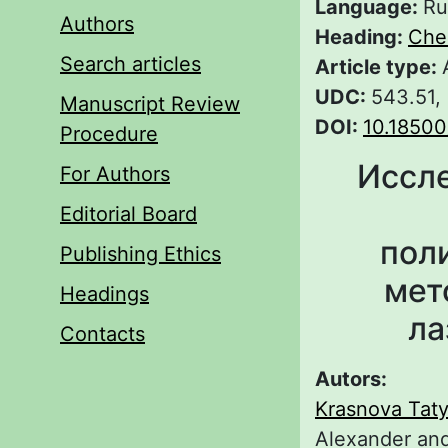
Language:
Ru
Authors
Heading:
Che
Search articles
Article type:
UDC:
543.51,
Manuscript Review
DOI:
10.18500
Procedure
Иссл
For Authors
Editorial Board
пол
Publishing Ethics
мет
Headings
ла
Contacts
Autors:
Krasnova Tat
Alexander and