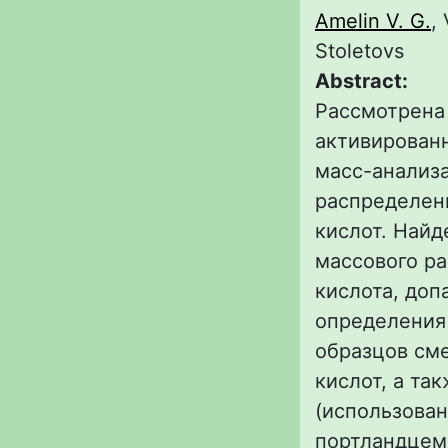
Amelin V. G.
,
Stoletovs
Abstract:
Рассмотрена
активирован
масс-анализ
распределен
кислот. Най
массового ра
кислота, доп
определения
образцов см
кислот, а та
(использован
портландцем