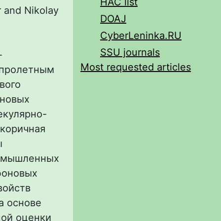
HAC list
r and Nikolay
DOAJ
CyberLeninka.RU
SSU journals
-
Most requested articles
 пролетным
вого
оновых
екулярно-
икоричная
ы
ромышленных
фоновых
войств
а основе
ной оценки