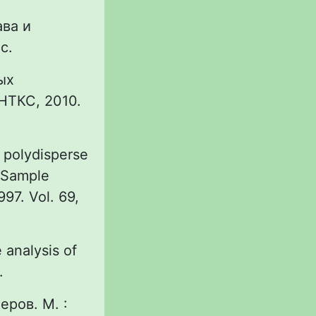
ва и
с.
ых
НТКС, 2010.
f polydisperse
. Sample
97. Vol. 69,
 analysis of
.
еров. М. :