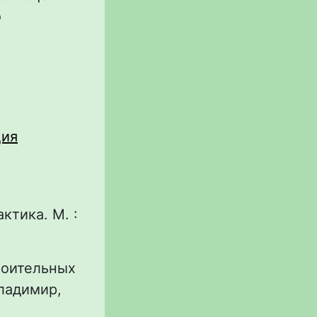
о
ция
ктика. М. :
роительных
ладимир,