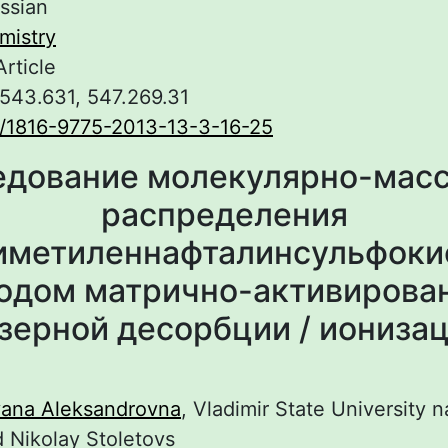
ssian
mistry
Article
 543.631, 547.269.31
/1816-9775-2013-13-3-16-25
едование молекулярно-масс
распределения
иметиленнафталинсульфоки
одом матрично-активирова
зерной десорбции / иониза
yana Aleksandrovna
, Vladimir State University 
 Nikolay Stoletovs