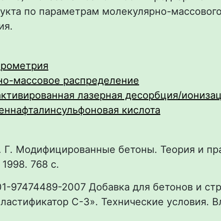
дукта по параметрам молекулярно-массовог
ия.
трометрия
но-массовое распределение
ктивированная лазерная десорбция/иониза
еннафталинсульфоновая кислота
В. Г. Модифицированные бетоны. Теория и пра
1998. 768 с.
01-97474489-2007 Добавка для бетонов и ст
ластификатор С-3». Технические условия. В