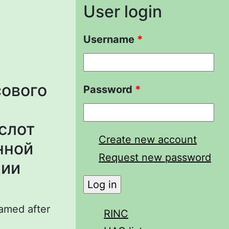
User login
Username
*
ового
Password
*
слот
Create new account
нной
Request new password
ции
named after
RINC