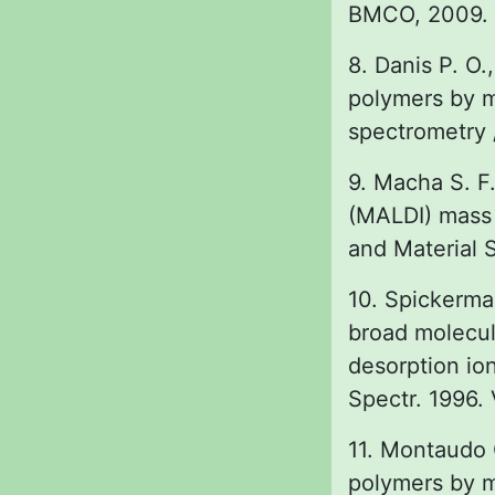
ВМСО, 2009. 
8. Danis P. O.
polymers by ma
spectrometry 
9. Macha S. F.
(MALDI) mass 
and Material 
10. Spickerman
broad molecula
desorption ion
Spectr. 1996. 
11. Montaudo G
polymers by ma