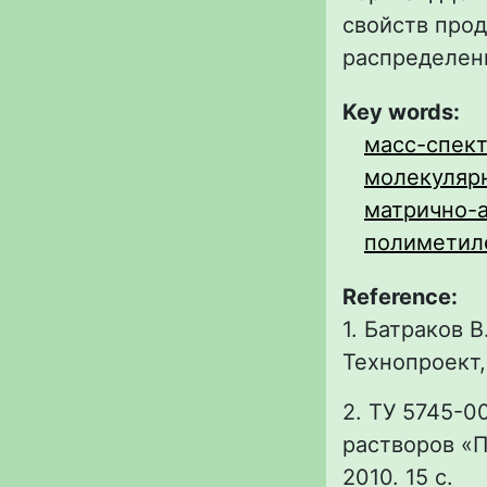
свойств про
распределен
Key words:
масс-спек
молекуляр
матрично-а
полиметил
Reference:
1. Батраков 
Технопроект, 
2. ТУ 5745-0
растворов «П
2010. 15 с.