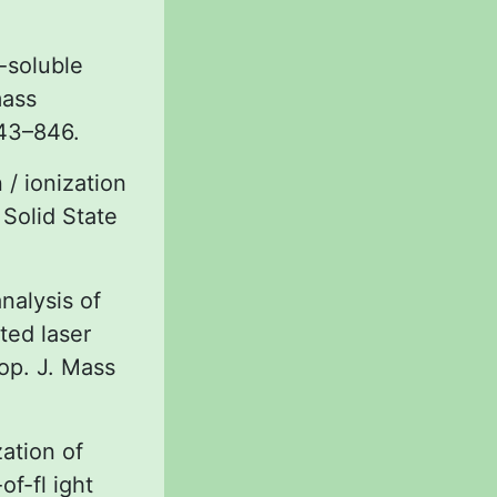
r-soluble
mass
843–846.
 / ionization
Solid State
analysis of
ted laser
rop. J. Mass
zation of
of-fl ight