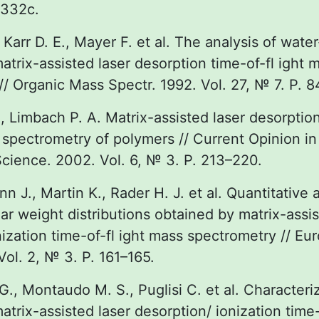
332с.
, Karr D. E., Mayer F. et al. The analysis of wate
trix-assisted laser desorption time-of-fl ight 
// Organic Mass Spectr. 1992. Vol. 27, № 7. P. 
, Limbach P. A. Matrix-assisted laser desorption
spectrometry of polymers // Current Opinion in 
Science. 2002. Vol. 6, № 3. P. 213–220.
n J., Martin K., Rader H. J. et al. Quantitative 
r weight distributions obtained by matrix-assis
ization time-of-fl ight mass spectrometry // Eu
Vol. 2, № 3. P. 161–165.
., Montaudo M. S., Puglisi C. et al. Characteri
trix-assisted laser desorption/ ionization time-