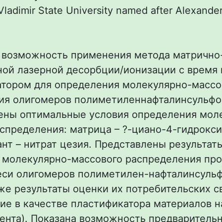
 Vladimir State University named after Alexande
 возможность применения метода матрично
ной лазерной десорбции/ионизации с время
атором для определения молекулярно-массо
ия олигомеров полиметиленнафталинсульф
дены оптимальные условия определения мол
спределения: матрица – ?-циано-4-гидрокс
ант – нитрат цезия. Представлены результат
 молекулярно-массового распределения п
еси олигомеров полиметилен-нафталинсуль
кже результаты оценки их потребительских с
ие в качестве пластификатора материалов н
ента). Показана возможность предваритель