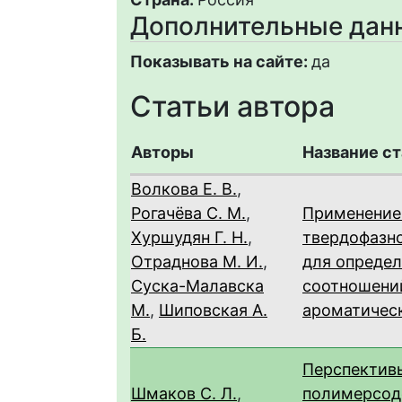
Дополнительные дан
Показывать на сайте:
да
Статьи автора
Авторы
Название с
Волкова Е. В.
,
Рогачёва С. М.
,
Применение
Хуршудян Г. Н.
,
твердофазн
Отраднова М. И.
,
для опреде
Суска-Малавска
соотношени
М.
,
Шиповская А.
ароматичес
Б.
Перспектив
Шмаков С. Л.
,
полимерсо