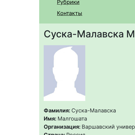
Рубрики
Контакты
Суска-Малавска М
Фамилия:
Суска-Малавска
Имя:
Малгошата
Организация:
Варшавский универ
Страна:
Россия