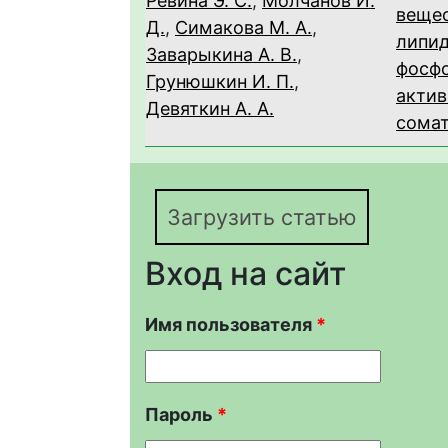
Ревина Э. С.
,
Молчанов И.
вещес
Д.
,
Симакова М. А.
,
липид
Заварыкина А. В.
,
фосф
Грунюшкин И. П.
,
акти
Девяткин А. А.
сомат
Загрузить статью
Вход на сайт
Имя пользователя
*
Пароль
*