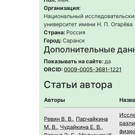
Организация:
Национальный исследовательски
университет имени Н. П. Огарёва
Страна:
Россия
Город:
Саранск
Дополнительные дан
Показывать на сайте:
да
ORCID:
0009-0005-3681-1221
Статьи автора
Авторы
Назва
Иссле
Ревин В. В.
,
Парчайкина
разл
М. В.
,
Чудайкина Е. В.
,
физио