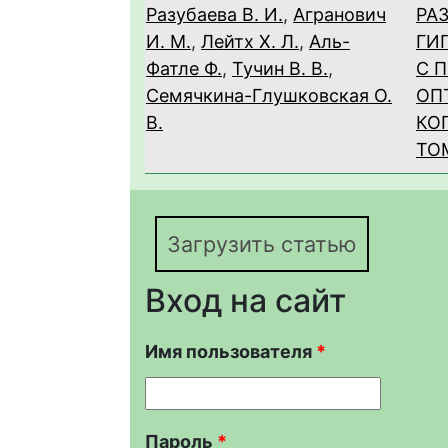
Разубаева В. И.
,
Агранович
РА
И. М.
,
Лейтх Х. Л.
,
Аль-
ГИ
Фатле Ф.
,
Тучин В. В.
,
С 
Семячкина-Глушковская О.
ОП
В.
КО
ТО
Загрузить статью
Вход на сайт
Имя пользователя
*
Пароль
*