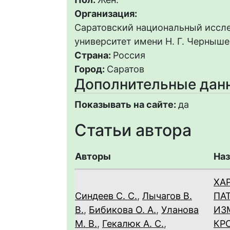
Организация:
Саратовский национальный иссл
университет имени Н. Г. Черныше
Страна:
Россия
Город:
Саратов
Дополнительные дан
Показывать на сайте:
да
Статьи автора
Авторы
Наз
ХА
Синдеев С. С.
,
Лычагов В.
ПА
В.
,
Бибикова О. А.
,
Уланова
ИЗ
М. В.
,
Гекалюк А. С.
,
КР