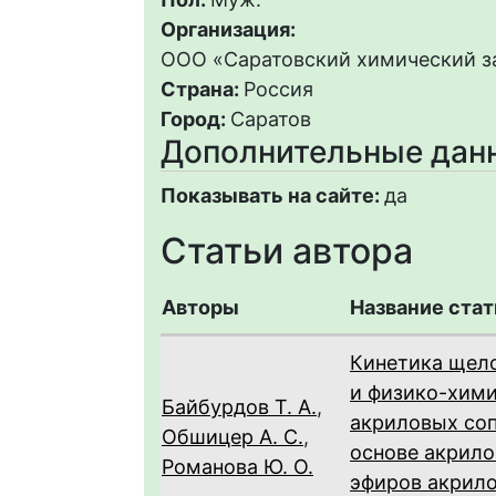
Организация:
ООО «Саратовский химический 
Страна:
Россия
Город:
Саратов
Дополнительные дан
Показывать на сайте:
да
Статьи автора
Авторы
Название стат
Кинетика щело
и физико-хими
Байбурдов Т. А.
,
акриловых со
Обшицер А. С.
,
основе акрило
Романова Ю. О.
эфиров акрило