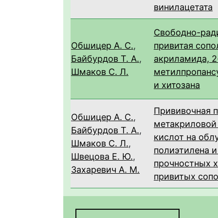
винилацетата
Cвободно-рад
Обшицер А. С.
,
привитая соп
Байбурдов Т. А.
,
акриламида, 2
Шмаков С. Л.
метилпропанс
и хитозана
Прививочная 
Обшицер А. С.
,
метакриловой
Байбурдов Т. А.
,
кислот на обл
Шмаков С. Л.
,
полиэтилена и
Швецова Е. Ю.
,
прочностных 
Захаревич А. М.
привитых соп