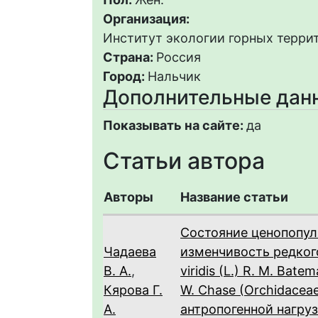
Организация:
Институт экологии горных террит
Страна:
Россия
Город:
Нальчик
Дополнительные дан
Показывать на сайте:
да
Статьи автора
Авторы
Название статьи
Состояние ценопопул
Чадаева
изменчивость редкого
В. А.
,
viridis (L.) R. M. Bate
Кярова Г.
W. Chase (Orchidacea
А.
антропогенной нагруз