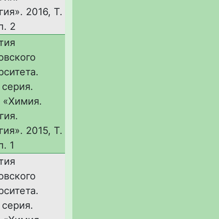
ия». 2016, Т.
п. 2
тия
овского
рситета.
 серия.
 «Химия.
гия.
ия». 2015, Т.
п. 1
тия
овского
рситета.
 серия.