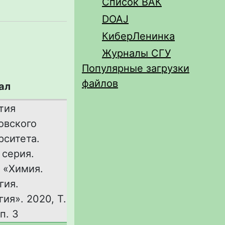
Список ВАК
DOAJ
КиберЛенинка
Журналы СГУ
Популярные загрузки
файлов
ал
тия
овского
рситета.
 серия.
 «Химия.
гия.
ия». 2020, Т.
п. 3