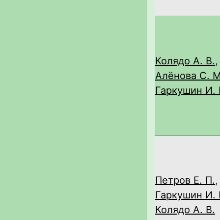
Колядо А. В.
,
Алёнова С. М
Гаркушин И. 
Петров Е. П.
,
Гаркушин И. 
Колядо А. В.