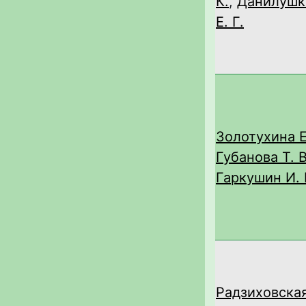
К.
,
Данилушк
Е. Г.
Золотухина Е
Губанова Т. В
Гаркушин И. 
Радзиховска