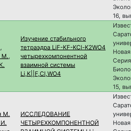
Эколог
16, вы
Извес
Сарат
Изучение стабильного
униве
.
,
тетраэдра LiF-KF-KCl-K2WO4
Новая
 М.
,
четырехкомпонентной
Серия
К.
взаимной системы
Биоло
Li,K||F,Cl,WO4
Эколог
15, вы
Извес
Сарат
я М.
ИССЛЕДОВАНИЕ
униве
 И.
ЧЕТЫРЕХКОМПОНЕНТНОЙ
Новая