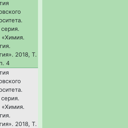
тия
овского
рситета.
 серия.
 «Химия.
гия.
ия». 2018, Т.
п. 4
тия
овского
рситета.
 серия.
 «Химия.
гия.
ия». 2018, Т.