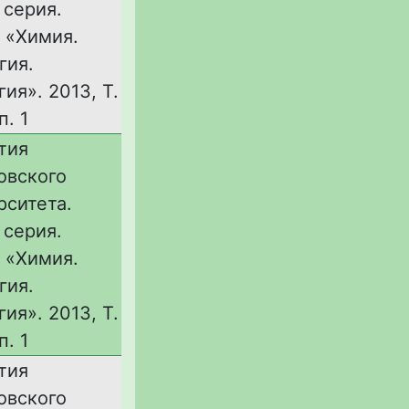
 серия.
 «Химия.
гия.
ия». 2013, Т.
п. 1
тия
овского
рситета.
 серия.
 «Химия.
гия.
ия». 2013, Т.
п. 1
тия
овского