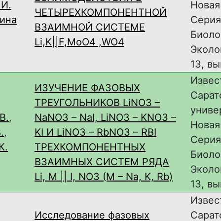
 И.
Новая
ЧЕТЫРЕХКОМПОНЕНТНОЙ
ина
Серия
ВЗАИМНОЙ СИСТЕМЕ
Биоло
Li,K||F,MoO4 ,WO4
Эколог
13, вы
Извес
ИЗУЧЕНИЕ ФАЗОВЫХ
Сарат
ТРЕУГОЛЬНИКОВ LiNO3 –
униве
В.
,
NaNO3 – NaI, LiNO3 – KNO3 –
Новая
.
,
KI И LiNO3 – RbNO3 – RBI
Серия
К.
ТРЕХКОМПОНЕНТНЫХ
Биоло
ВЗАИМНЫХ СИСТЕМ РЯДА
Эколог
Li, M || I, NO3 (M – Na, K, Rb)
13, вы
Извес
Исследование фазовых
Сарат