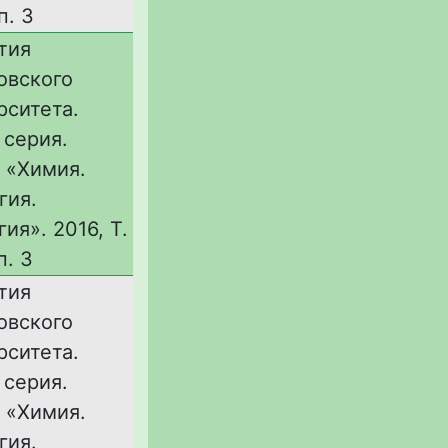
п. 3
тия
овского
рситета.
 серия.
 «Химия.
гия.
ия». 2016, Т.
п. 3
тия
овского
рситета.
 серия.
 «Химия.
гия.