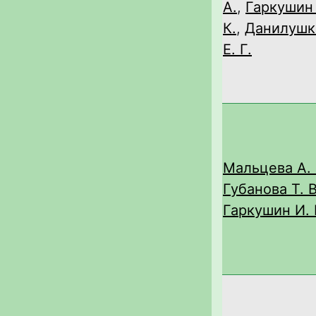
А.
,
Гаркушин
К.
,
Данилушк
Е. Г.
Мальцева А. 
Губанова Т. В
Гаркушин И. 