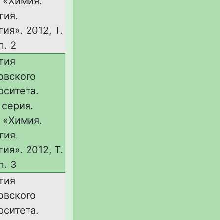
 «Химия.
гия.
ия». 2012, Т.
п. 2
тия
овского
рситета.
 серия.
 «Химия.
гия.
ия». 2012, Т.
п. 3
тия
овского
рситета.