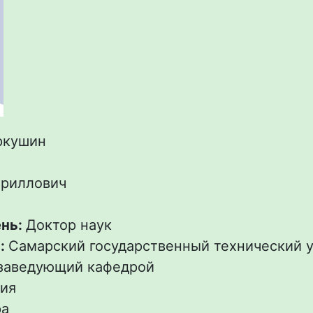
ркушин
риллович
ень:
Доктор наук
:
Самарский государственный технический 
заведующий кафедрой
ия
ра