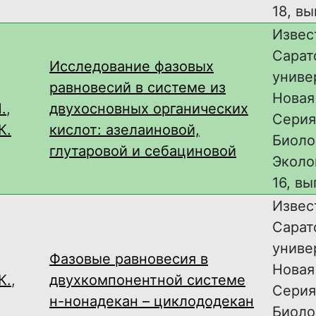
18, вы
Извес
Сарат
Исследование фазовых
униве
равновесий в системе из
Новая
.
,
двухосновных органических
Серия
К.
кислот: азелаиновой,
Биоло
глутаровой и себациновой
Эколог
16, вы
Извес
Сарат
униве
Фазовые равновесия в
Новая
К.
,
двухкомпонентной системе
Серия
н-нонадекан – циклододекан
Биоло