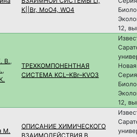
ина
ВЗАИМНОЙ СИСТЕМЫ Li,
Серия
K||Br, MoO4, WO4
Биоло
Эколог
12, вы
Извес
Сарат
униве
. В.
,
ТРЕХКОМПОНЕНТНАЯ
Новая
.
,
СИСТЕМА KCL–KBr–KVO3
Серия
К.
Биоло
Эколог
12, вы
Извес
Сарат
ОПИСАНИЕ ХИМИЧЕСКОГО
я М.
униве
ВЗАИМОДЕЙСТВИЯ В