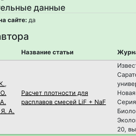
ельные данные
на сайте:
да
автора
Название статьи
Журн
Извес
Сарат
К.
,
униве
О.
Расчет плотности для
Новая
А.
расплавов смесей LiF + NaF
Серия
Я. А.
Биоло
Эколог
20, вы