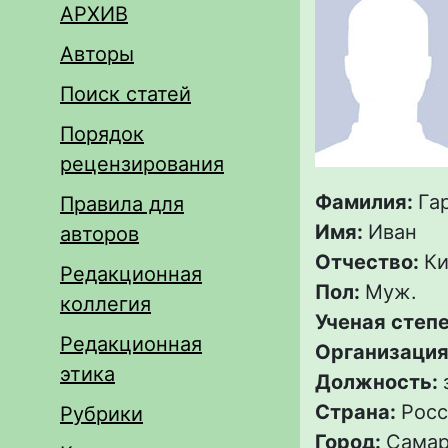
АРХИВ
Авторы
Поиск статей
Порядок
рецензирования
Фамилия:
Га
Правила для
Имя:
Иван
авторов
Отчество:
Ки
Редакционная
Пол:
Муж.
коллегия
Ученая степ
Редакционная
Организация
этика
Должность:
Страна:
Росс
Рубрики
Город:
Сама