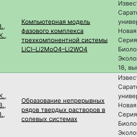
Извес
Сарат
Компьютерная модель
униве
В.
,
фазового комплекса
Новая
К.
,
трехкомпонентной системы
Серия
LiCl–Li2MoO4–Li2WO4
Биоло
Эколог
18, вы
Извес
Сарат
К.
,
униве
Образование непрерывных
В.
,
Новая
рядов твердых растворов в
В.
,
Серия
солевых системах
Биоло
Эколог