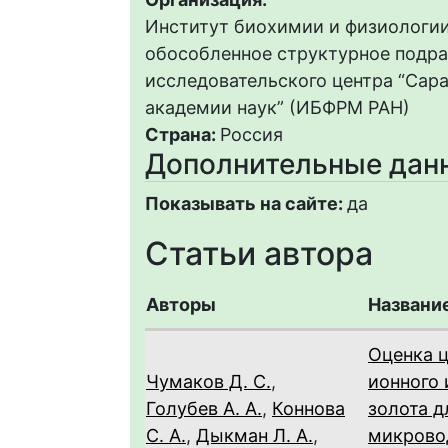
Институт биохимии и физиологии
обособленное структурное подр
исследовательского центра “Сар
академии наук” (ИБФРМ РАН)
Страна:
Россия
Дополнительные дан
Показывать на сайте:
да
Статьи автора
Авторы
Названи
Оценка 
Чумаков Д. С.
,
ионного 
Голубев А. А.
,
Коннова
золота д
С. А.
,
Дыкман Л. А.
,
микровод