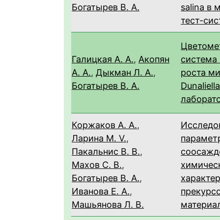
Богатырев В. А.
salina в
тест-сис
Цветоме
Галицкая А. А.
,
Акопян
система
А. А.
,
Дыкман Л. А.
,
роста м
Богатырев В. А.
Dunaliella
лаборат
Коржаков А. А.
,
Исследо
Ларина М. V.
,
парамет
Пакальнис В. В.
,
соосажд
Махов С. В.
,
химичес
Богатырев В. А.
,
характе
Иванова Е. A.
,
прекурсо
Машьянова Л. В.
материа