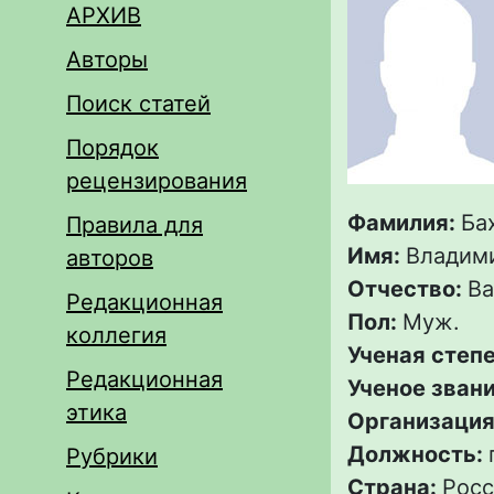
АРХИВ
Авторы
Поиск статей
Порядок
рецензирования
Фамилия:
Ба
Правила для
Имя:
Владим
авторов
Отчество:
Ва
Редакционная
Пол:
Муж.
коллегия
Ученая степ
Редакционная
Ученое зван
этика
Организация
Должность:
Рубрики
Страна:
Росс