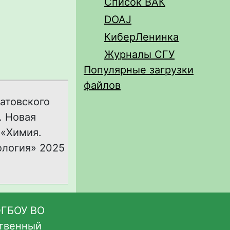
Список ВАК
DOAJ
КиберЛенинка
Журналы СГУ
Популярные загрузки
файлов
атовского
. Новая
 «Химия.
ология» 2025
ФГБОУ ВО
ственный