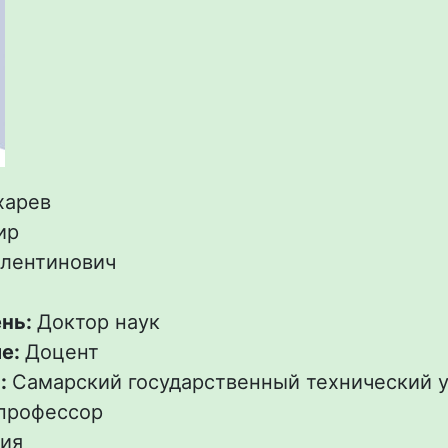
харев
ир
лентинович
ень:
Доктор наук
ие:
Доцент
:
Самарский государственный технический 
профессор
ия