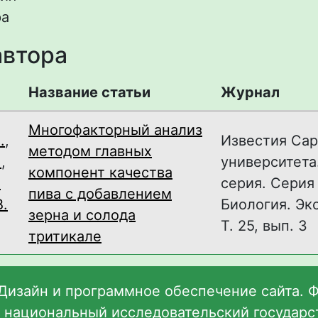
ра
автора
Название статьи
Журнал
Многофакторный анализ
.
,
Известия Сар
методом главных
.
,
университета
компонент качества
.
серия. Серия
пива с добавлением
В.
Биология. Эк
зерна и солода
Т. 25, вып. 3
тритикале
Дизайн и программное обеспечение сайта. 
 национальный исследовательский государ