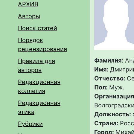
АРХИВ
Авторы
Поиск статей
Порядок
рецензирования
Фамилия:
Ан
Правила для
Имя:
Дмитри
авторов
Отчество:
Се
Редакционная
Пол:
Муж.
коллегия
Организация
Редакционная
Волгоградск
этика
Должность:
Страна:
Росс
Рубрики
Город:
Михай