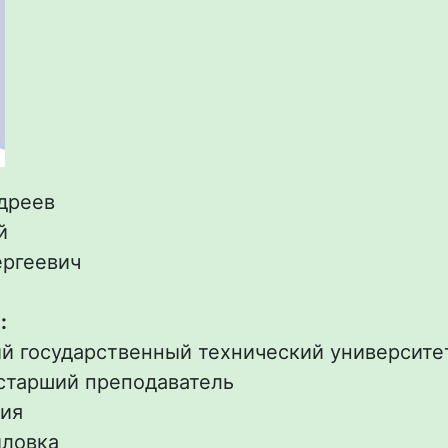
дреев
й
ргеевич
:
ий государственный технический университе
старший преподаватель
ия
ловка