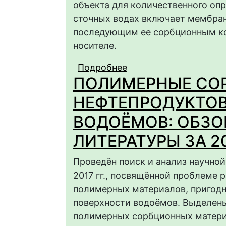
объекта для количественного оп
сточных водах включает мембра
последующим ее сорбционным к
носителе.
Подробнее
о Перспективы испо
ПОЛИМЕРНЫЕ СОР
и сорбентов для мем
концентрирования ну
НЕФТЕПРОДУКТОВ
ВОДОЁМОВ: ОБЗО
ЛИТЕРАТУРЫ ЗА 200
Проведён поиск и анализ научной
2017 гг., посвящённой проблеме 
полимерных материалов, пригодн
поверхности водоёмов. Выделены
полимерных сорбционных матери