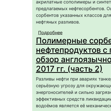
акрилатные сополимеры и синтет
предлагаемых нефтесорбентов. О
сорбентов указанных классов дл
нефтяных разливов.
Подробнее
о ПОЛИМЕРНЫЕ СОР
Полимерные сорбе
ПОВЕРХНОСТИ ВОДО
ЛИТЕРАТУРЫ ЗА 2000–2
нефтепродуктов с 
обзор англоязычно
2017 гг. (часть 2)
Разливы нефти при авариях танк
серьёзную угрозу для окружающе
энергоносителей и сильно загря
эффективных средств ликвидации
водоёмов является её механичес