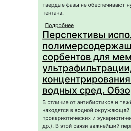
твердые фазы не обеспечивают н
пентана.
Подробнее
о Металлорганически
Перспективы испо
газообразных алкано
полимерсодержащ
сорбентов для ме
ультрафильтрации,
концентрирования
водных сред. Обзо
В отличие от антибиотиков и тя
находятся в водной окружающей с
прокариотических и эукариотиче
др.). В этой связи важнейший пе