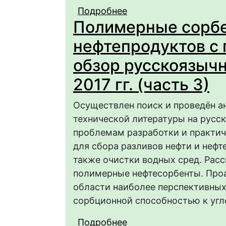
Подробнее
о Полимерные сорбен
Полимерные сорбе
поверхности водоёмо
2017 гг. (часть 2)
нефтепродуктов с 
обзор русскоязычн
2017 гг. (часть 3)
Осуществлен поиск и проведён ан
технической литературы на русск
проблемам разработки и практи
для сбора разливов нефти и нефт
также очистки водных сред. Ра
полимерные нефтесорбенты. Про
области наиболее перспективны
сорбционной способностью к уг
Подробнее
о Полимерные сорбен