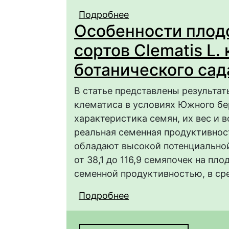
Подробнее
о Строение соцветия
Особенности плод
различных сортов лука
Amaryllidaceae Jaume 
сортов Clematis L.
ботанического сад
В статье представлены результа
клематиса в условиях Южного б
характеристика семян, их вес и 
реальная семенная продуктивност
обладают высокой потенциальной
от 38,1 до 116,9 семяпочек на пл
семенной продуктивностью, в сред
Подробнее
о Особенности плодон
коллекции Никитског