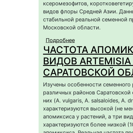
ксеромезофитов, коротковегети
видов флоры Средней Азии. Данн
стабильной реальной семенной п
Московской области.
Подробнее
о Изменчивость показ
ЧАСТОТА АПОМИК
suworowii Regel и A. 
St.-Hil.) в условиях
ВИДОВ ARTEMISIA
САРАТОВСКОЙ ОБ
Изучены особенности семенного р
различных районов Саратовской о
них (A. vulgaris, A. salsaloides, A. d
характеризуются высокой (не мен
апомиксиса у растений, а три вида
характеризуются более низкой (1
апомиксиса. Реальная частота пр