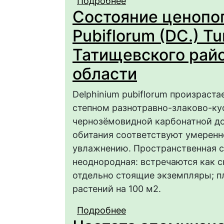
Подробнее
о Tulipa sylvestris L
Состояние ценопоп
ботанического сада 
Pubiflorum (DC.) Tu
Татищевского рай
области
Delphinium pubiflorum произраста
степном разнотравно-злаково-ку
чернозёмовидной карбонатной до
обитания соответствуют умерен
увлажнению. Пространственная с
неоднородная: встречаются как с
отдельно стоящие экземпляры; п
растений на 100 м2.
Подробнее
о Состояние ценопопул
Huth из Татищевског