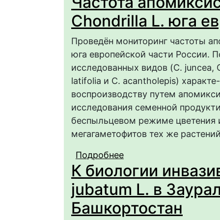
Частота апомиксис
Сhondrilla L. юга 
Проведён мониторинг частоты апо
юга европейской части России. П
исследованных видов (C. juncea, C.
latifolia и C. acantholepis) хара
воспроизводству путем апомикси
исследования семенной продуктив
беспыльцевом режиме цветения 
мегагаметофитов тех же растений
Подробнее
о Частота апомиксиса 
К биологии инвази
европейской части Р
jubatum L. в Заура
Башкортостан