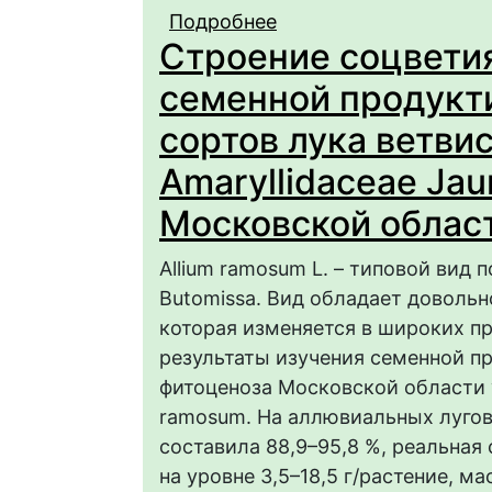
Подробнее
о Эмбриологические 
Строение соцветия
(Laburnum anagyroides
семенной продукт
сортов лука ветвис
Amaryllidaceae Jaum
Московской облас
Allium ramosum L. – типовой вид п
Butomissa. Вид обладает доволь
которая изменяется в широких пр
результаты изучения семенной п
фитоценоза Московской области 
ramosum. На аллювиальных лугов
составила 88,9–95,8 %, реальная
на уровне 3,5–18,5 г/растение, мас