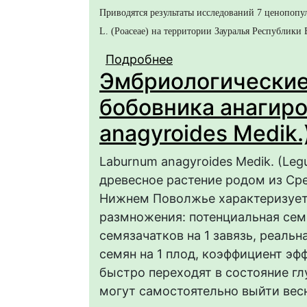
Приводятся результаты исследований 7 ценопоп
L. (Poaceae) на территории Зауралья Республики
Подробнее
о К биологии инвазив
Эмбриологические
Республики Башкорто
бобовника анагиро
anagyroides Medik.
Laburnum anagyroides Medik. (Le
древесное растение родом из Ср
Нижнем Поволжье характеризует
размножения: потенциальная семе
семязачатков на 1 завязь, реальн
семян на 1 плод, коэффициент эф
быстро переходят в состояние гл
могут самостоятельно выйти вес