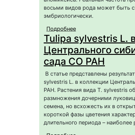
восьми видов рода может быть 
эмбриологически.
Подробнее
о ЧАСТОТА АПОМИКС
Tulipa sylvestris L.
(ASTERACEAE) САРА
Центрального сиби
сада СО РАН
В статье представлены результат
sylvestris L. в коллекции Центра
РАН. Растения вида T. sylvestris
размножения дочерними луковица
семена, но всхожесть их в откры
короткой фазы цветения характе
длительного периода – наиболее 