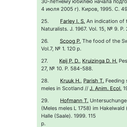
30-летнему юбилею начала подгот
4 июля 2005 г). Киров, 1995. С. 
25.
Farley I. S.
An indication of t
Naturalists. J. 1967. Vol. 15, № 9. 
26.
Scoog P.
The food of the Sw
Vol.7, № 1. 120 
27.
Keij P. D.
,
Kruizinga D. H.
Pes
27, № 10. P. 584-588
28.
Kruuk H.
,
Parish T.
Feeding s
meles in Scotland //
J. Anim. Ecol.
19
29.
Hofmann T.
Untersuchungen
(Meles meles L 1758) im Hakelwald (
Halle (Saale). 1999. 115