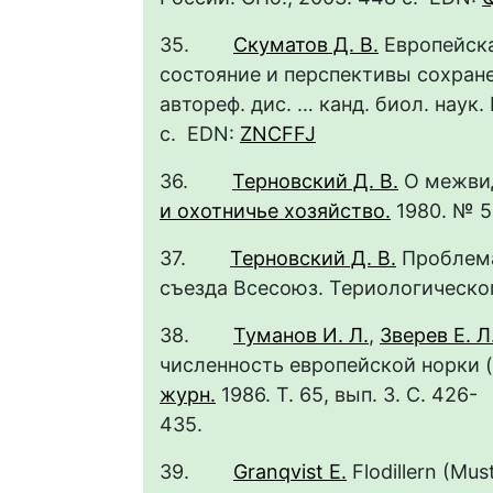
35.
Скуматов Д. В.
Европейска
состояние и перспективы сохране
автореф. дис. … канд. биол. наук.
с. EDN:
ZNCFFJ
36.
Терновский Д. В.
О межвид
и охотничье хозяйство.
1980. № 5
37.
Терновский Д. В.
Проблема 
съезда Всесоюз. Териологического 
38.
Туманов И. Л.
,
Зверев Е. Л
численность европейской норки (M
журн.
1986. Т. 65, вып. 3. С. 426-
4
39.
Granqvist E.
Flodillern (Must