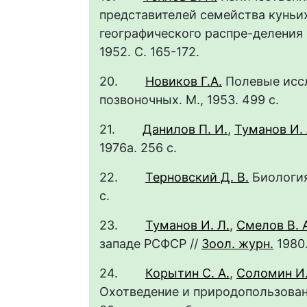
представителей семейства куньих
географического распре-деления
1952. С. 165-172.
20.
Новиков Г.А.
Полевые иссл
позвоночных. М., 195
21.
Данилов П. И.
,
Туманов И. 
1976а. 256 
22.
Терновский Д. В.
Биология
с
23.
Туманов И. Л.
,
Смелов В. 
западе РСФСР //
Зоол. журн.
1980
24.
Корытин С. А.
,
Соломин И.
Охотведение и природопользование