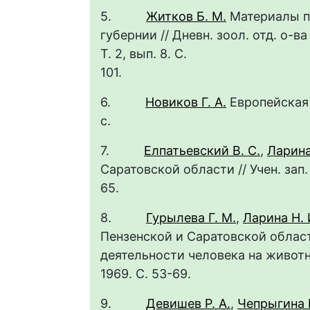
5.
Житков Б. М.
Материалы п
губернии // Дневн. зоол. отд. о-ва
Т. 2, вып. 8. С.
1
6.
Новиков Г. А.
Европейская н
с
7.
Елпатьевский В. С.
,
Ларина
Саратовской области // Учен. зап. 
6
8.
Гурылева Г. М.
,
Ларина Н. 
Пензенской и Саратовской област
деятельности человека на живот
1969. С. 53-
9.
Девишев Р. А.
,
Чепрыгина В