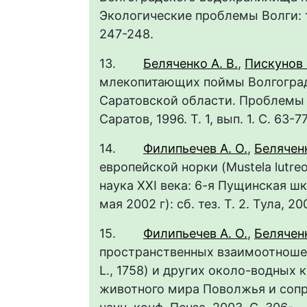
Экологические проблемы Волги: те
247-248
13.
Беляченко А. В.
,
Пискунов 
млекопитающих поймы Волгоград
Саратовской области. Проблемы 
Саратов, 1996. Т. 1, вып. 1. С.
14.
Филипьечев А. О.
,
Беляченк
европейской норки (Mustela lutreo
наука XXI века: 6-я Пущинская ш
мая 2002 г): сб. тез. Т. 2. Тул
15.
Филипьечев А. О.
,
Беляченк
пространственных взаимоотношени
L., 1758) и других около-водных 
животного мира Поволжья и сопр