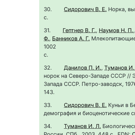
30.
Сидорович В. Е.
Норка, выд
с
31.
Гептнер В. Г.
,
Наумов Н. П.
Ф.
,
Банников А. Г.
Млекопитающие Со
1002
32.
Данилов П. И.
,
Туманов И.
норок на Северо-Западе СССР //
Запада СССР. Петро-заводск, 1976
14
33.
Сидорович В. Е.
Куньи в Б
демография и биоценотические
34.
Туманов И. Л.
Биологичес
России. СПб., 2003. 448 с. EDN: