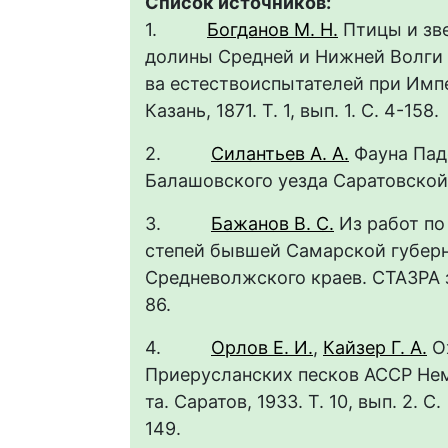
Список источников:
1.
Богданов М. Н.
Птицы и зв
долины Средней и Нижней Волги (
ва естествоиспытателей при Имп
Казань, 1871. Т. 1, вып. 1. С. 4-1
2.
Силантьев А. А.
Фауна Падо
Балашовского уезда Саратовской г
3.
Бажанов В. С.
Из работ по
степей бывшей Самарской губерни
Средневолжского краев. СТАЗРА за
86
4.
Орлов Е. И.
,
Кайзер Г. А.
О
Приерусланских песков АССР Немце
та. Саратов, 1933. Т. 10, вып. 2. С.
1