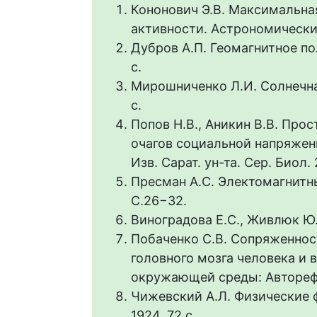
Кононович Э.В. Максимальна
активности. Астрономический
Дубров А.П. Геомагнитное пол
с.
Мирошниченко Л.И. Солнечная
с.
Попов Н.В., Аникин В.В. Пр
очагов социальной напряженн
Изв. Сарат. ун-та. Сер. Биол.
Пресман А.С. Электомагнитные
С.26−32.
Виноградова Е.С., Живлюк Ю.
Побаченко С.В. Сопряженно
головного мозга человека и
окружающей среды: Автореф. д
Чижевский А.Л. Физические 
1924. 72 с.