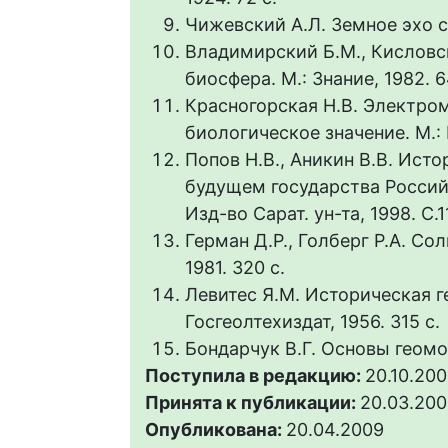
Чижевский А.Л. Земное эхо со
Владимирский Б.М., Кисловс
биосфера. М.: Знание, 1982. 6
Красногорская Н.В. Электро
биологическое значение. М.: Н
Попов Н.В., Аникин В.В. Ист
будущем государства Россий
Изд-во Сарат. ун-та, 1998. С.1
Герман Д.Р., Голберг Р.А. Сол
1981. 320 с.
Левитес Я.М. Историческая г
Госгеолтехиздат, 1956. 315 с.
Бондарчук В.Г. Основы геомор
Поступила в редакцию:
20.10.20
Принята к публикации:
20.03.20
Опубликована:
20.04.2009