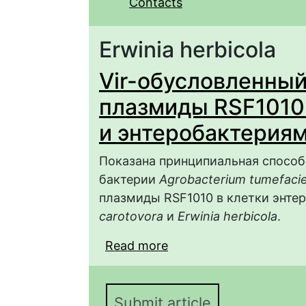
Contacts
Erwinia herbicola
Vir-обусловленны
плазмиды RSF1010
и энтеробактерия
Показана принципиальная способн
бактерии
Agrobacterium tumefaci
плазмиды RSF1010 в клетки энте
carotovora
и
Erwinia herbicola
.
Read more
about Vir-обусловлен
между агробактериям
Submit article