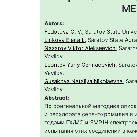
МЕ
Autors:
Fedotova О. V.
, Saratov State Unive
Linkova Elena I.
, Saratov State Agra
Nazarov Viktor Alekseevich
, Sarato
Vavilov.
Leontev Yuriy Gennadevich
, Sarato
Vavilov.
Gusakova Nataliya Nikolaevna
, Sar
Vavilov.
Abstract:
По оригинальной методике описа
и перхлората селенохромилия и 
тодами ГХ/МС и ЯМР1Н спектроск
испытания этих соединений в ка