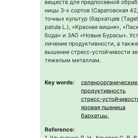
веществ для предпосевной обраб
ницы 3-х сортов (Саратовская 42,
точных культур (бархатцев (Taget
patula L.), «Красная вишня», «Па
бода» и ЗАО «Новые Бурасы». Ус
личение продуктивности, а также
вышение стресс-устойчивости зе
тяжелым металлам.
Key words:
селеноорганические
продуктивность
стресс-устойчивост
яровая пшеница
бархатцы.
Reference:
1. Ульяненко Л. Н., Круглов С. В.