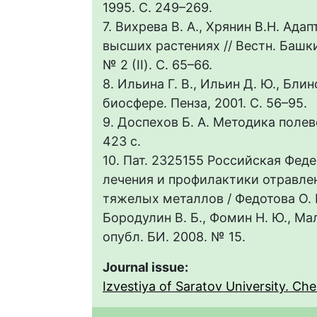
1995. С. 249–269.
7. Вихрева В. А., Хрянин В.Н. Ада
высших растениях // Вестн. Башки
№ 2 (II). C. 65–66.
8. Ильина Г. В., Ильин Д. Ю., Блин
биосфере. Пенза, 2001. С. 56–95.
9. Доспехов Б. А. Методика полево
423 с.
10. Пат. 2325155 Российская Фед
лечения и профилактики отравле
тяжелых металлов / Федотова О. В
Бородулин В. Б., Фомин Н. Ю., Мал
опубл. БИ. 2008. № 15.
Journal issue:
Izvestiya of Saratov University. Chem