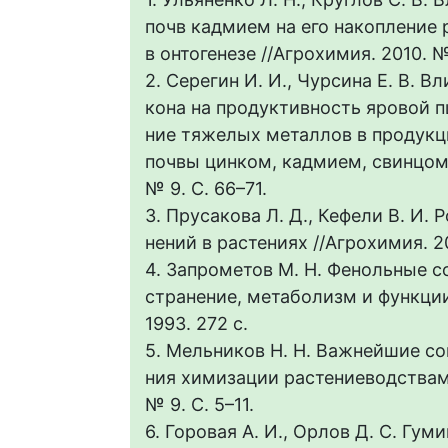
почв кадмием на его накопление
в онтогенезе //Агрохимия. 2010. №
2. Серегин И. И., Чурсина Е. В. В
кона на продуктивность яровой 
ние тяжелых металлов в продукц
почвы цинком, кадмием, свинцом 
№ 9. С. 66–71.
3. Прусакова Л. Д., Кефели В. И.
нений в растениях //Агрохимия. 20
4. Запрометов М. Н. Фенольные с
странение, метаболизм и функции
1993. 272 с.
5. Мельников Н. Н. Важнейшие с
ния химизации растениеводствам 
№ 9. С. 5–11.
6. Горовая А. И., Орлов Д. С. Гум