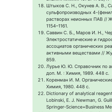
Штыков С. Н., Окунев А. В.,
сульфопроизводных 4-(фенил
растворах неионных ПАВ // Жу
1154–1161.
Саввин С. Б., Маров И. Н., Че
Электростатические и гидро
ассоциатов органических ре
активными веществами // Журн
859.
Лурье Ю. Ю. Справочник по а
доп. М. : Химия, 1989. 448 с.
Коренман И. М. Органические
Химия, 1980. 448 с.
Dictionary of analytical reagen
Lobinski, E. J. Newman, G. Guil
Springer-Science+Business Med