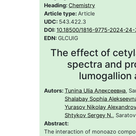
Heading:
Chemistry
Article type:
Article
UDC:
543.422.3
DOI:
10.18500/1816-9775-2024-24-
EDN:
GLCUIG
The effect of cety
spectra and pro
lumogallion
Autors:
Tunina Ulia Алексеевна
, Sa
Shalabay Sophia Alekseevn
Yurasov Nikolay Alexandrov
Shtykov Sergey N.
, Saratov
Abstract:
The interaction of monoazo compo