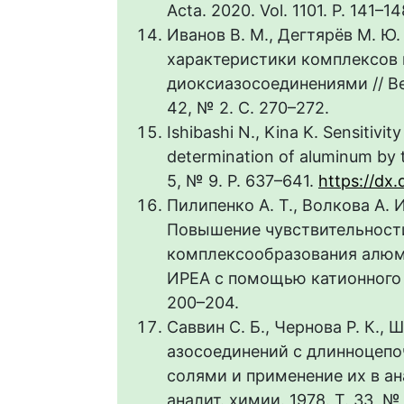
Acta. 2020. Vol. 1101. P. 141–1
Иванов В. М., Дегтярёв М. 
характеристики комплексов в
диоксиазосоединениями // Вес
42, № 2. С. 270–272.
Ishibashi N., Kina K. Sensitivi
determination of aluminum by th
5, № 9. P. 637–641.
https://dx
Пилипенко А. Т., Волкова А. И
Повышение чувствительност
комплексообразования алюм
ИРЕА с помощью катионного ПА
200–204.
Саввин С. Б., Чернова Р. К.,
азосоединений с длинноцеп
солями и применение их в ан
аналит. химии. 1978. Т. 33, №