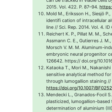
can be tracked in viable cells 
2015. Vol. 422. P. 87–94.
https:
Mold M., Eriksson H., Siesjö P.
identifi cation of intracellular
line // Sci. Rep. 2014. Vol. 4. I
Reichert K. P., Pillat M. M., Sch
Assmann C. E., Gutierres J. M.,
Morsch V. M. M. Aluminum-induc
embryonic neural progenitor ce
126642. https:// doi.org/10.1
Kataoka T., Mori M., Nakanishi
sensitive analytical method f
through lumogallion staining // 
https://doi.org/10.1007/BF025
Mendecki L., Granados-Focil S.,
plasticized, lumogallion-based 
determination of aluminium (III)