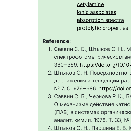
cetylamine
ionic associates
absorption spectra
protolytic properties
Reference:
Саввин С. Б., Штыков С. Н., 
спектрофотометрическом анали
380‒389.
https://doi.org/10
Штыков С. Н. Поверхностно-
достижения и тенденции разви
№ 7. С. 679‒686.
https://doi.
Саввин С. Б., Чернова Р. К., 
О механизме действия кати
(ПАВ) в системах органическ
аналит. химии. 1978. Т. 33, №
Штыков С. Н., Паршина Е. В.