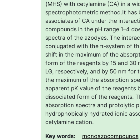
(MHS) with cetylamine (CA) in a wi
spectrophotometric method.It has b
associates of CA under the interacti
compounds in the pH range 1–4 doe
spectra of the azodyes. The intera
conjugated with the π-system of t
shift in the maximum of the absorp
form of the reagents by 15 and 30 
LG, respectively, and by 50 nm for 
the maximum of the absorption spec
apparent pK value of the reagents b
dissociated form of the reagents. T
absorption spectra and protolytic p
hydrophobically hydrated ionic ass
cetylamine cation.
Key words:
monoazocompounds