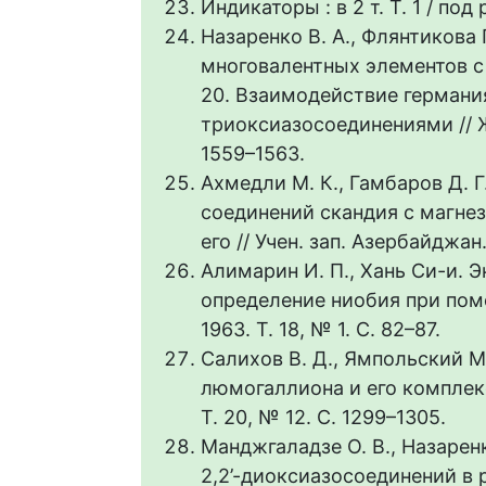
Индикаторы : в 2 т. Т. 1 / под 
Назаренко В. А., Флянтикова
многовалентных элементов с
20. Взаимодействие германия (
триоксиазосоединениями // Жу
1559–1563.
Ахмедли М. К., Гамбаров Д. 
соединений скандия с магне
его // Учен. зап. Азербайджан.
Алимарин И. П., Хань Си-и.
определение ниобия при пом
1963. Т. 18, № 1. С. 82–87.
Салихов В. Д., Ямпольский 
люмогаллиона и его комплекса
Т. 20, № 12. С. 1299–1305.
Манджгаладзе О. В., Назарен
2,2’-диоксиазосоединений в р