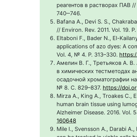
реагентов в растворах ПАВ // 
740‒746.
Bafana A., Devi S. S., Chakraba
// Environ. Rev. 2011. Vol. 19. 
Eltaboni F., Bader N., El-Kaila
applications of azo dyes: A co
Vol. 4, № 4. P. 313–330.
https:
Амелин В. Г., Третьяков А. 
в химических тестметодах а
осадочной хроматографии на б
№ 8. С. 829–837.
https://doi.
Mirza A., King A., Troakes C., E
human brain tissue using lumog
Alzheimer Disease. 2016. Vol. 
160648
Mile I., Svensson A., Darabi A.,