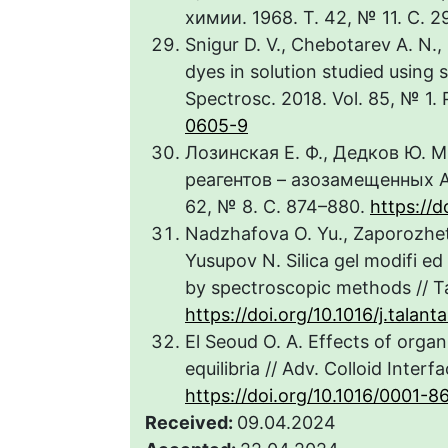
химии. 1968. Т. 42, № 11. С. 
Snigur D. V., Chebotarev A. N.,
dyes in solution studied using 
Spectrosc. 2018. Vol. 85, № 1. 
0605-9
Лозинская Е. Ф., Дедков Ю. 
реагентов – азозамещенных А
62, № 8. С. 874–880.
https://
Nadzhafova O. Yu., Zaporozhets 
Yusupov N. Silica gel modifi e
by spectroscopic methods // Ta
https://doi.org/10.1016/j.talan
El Seoud O. A. Effects of orga
equilibria // Adv. Colloid Interf
https://doi.org/10.1016/0001-8
Received:
09.04.2024