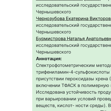
исследовательский государственн
Чернышевского
Чернозубова Екатерина Викторов
исследовательский государственн
Чернышевского
Бурмистрова Наталья Анатольев
исследовательский государственн
Чернышевского
Аннотация:
Спектрофотометрическим методо
трифениламин-4-сульфокислоты 
присутствии пероксидазы хрена (
включении ТФАСК в полимерную м
Исследована устойчивость проду
при варьировании условий прове
веществ, кислот- ности среды).