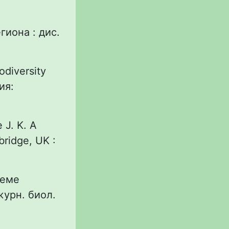
.
гиона : дис.
odiversity
ия:
 J. K. A
bridge, UK :
леме
журн. биол.