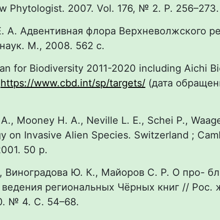
ew Phytologist. 2007. Vol. 176, № 2. P. 256–273
Е. А. Адвентивная флора Верхневолжского ре
наук. М., 2008. 562 с.
lan for Biodiversity 2011-2020 including Aichi Bi
:
https://www.cbd.int/sp/targets/
(дата обращен
A., Mooney H. A., Neville L. E., Schei P., Waage
gy on Invasive Alien Species. Switzerland ; Cam
2001. 50 p.
., Виноградова Ю. К., Майоров С. Р. О про- б
 ведения региональных Чёрных книг // Рос. 
0. № 4. С. 54–68.