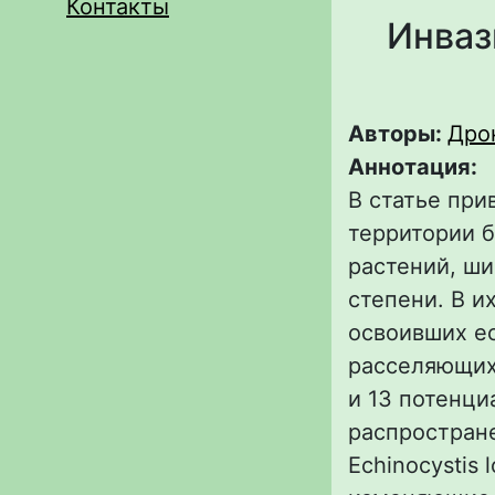
Контакты
Инваз
Авторы:
Дрон
Аннотация:
В статье при
территории б
растений, ши
степени. В и
освоивших ес
расселяющих
и 13 потенци
распростране
Echinocystis 