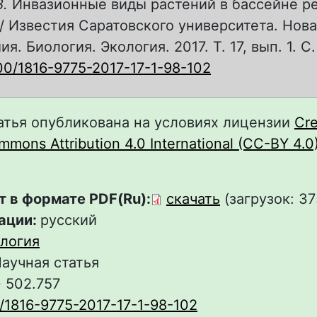
В.
Инвазионные виды растений в бассейне р
/ Известия Саратовского университета. Нова
я. Биология. Экология. 2017. Т. 17, вып. 1. С.
00/1816-9775-2017-17-1-98-102
атья опубликована на условиях лицензии
Cre
mons Attribution 4.0 International (CC-BY 4.0
т в формате PDF(Ru):
скачать
(загрузок: 37
ации:
русский
логия
аучная статья
+ 502.757
/1816-9775-2017-17-1-98-102