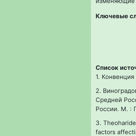
изменяющие 
Ключевые с
Список исто
1. Конвенция
2. Виноградо
Средней Рос
России. М. : 
3. Theoharides
factors affec