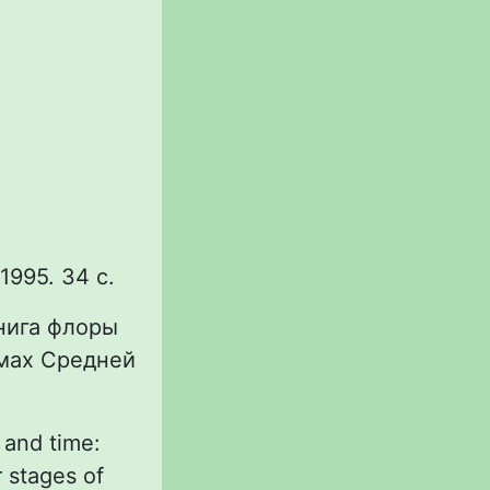
995. 34 с.
книга флоры
емах Средней
 and time:
 stages of