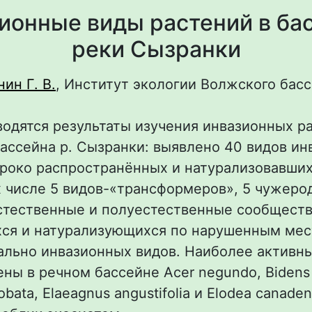
ионные виды растений в ба
реки Сызранки
ин Г. В.
, Институт экологии Волжского бас
водятся результаты изучения инвазионных р
ассейна р. Сызранки: выявлено 40 видов и
роко распространённых и натурализовавших
х числе 5 видов-«трансформеров», 5 чужеро
тественные и полуестественные сообщества
ся и натурализующихся по нарушенным мес
ально инвазионных видов. Наиболее активн
ны в речном бассейне Acer negundo, Bidens 
lobata, Elaeagnus angustifolia и Elodea canaden