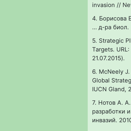
invasion // N
4. Борисова 
… д-ра биол. 
5. Strategic P
Targets. URL
21.07.2015).
6. McNeely J. 
Global Strate
IUCN Gland, 
7. Нотов А. А
разработки и
инвазий. 201