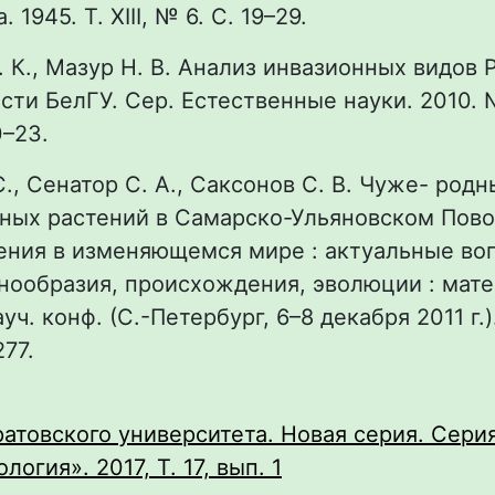
 1945. Т. XIII, № 6. С. 19–29.
. К., Мазур Н. В. Анализ инвазионных видов Р
сти БелГУ. Сер. Естественные науки. 2010. №
0–23.
С., Сенатор С. А., Саксонов С. В. Чуже- род
ных растений в Самарско-Ульяновском Пово
ения в изменяющемся мире : актуальные во
нообразия, происхождения, эволюции : мате
ч. конф. (С.-Петербург, 6–8 декабря 2011 г.)
277.
атовского университета. Новая серия. Сери
логия». 2017, Т. 17, вып. 1