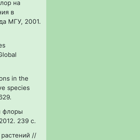
флор на
ния в
да МГУ, 2001.
es
Global
ions in the
ve species
–629.
й флоры
2012. 239 с.
растений //