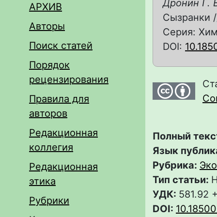
Дронин Г. 
АРХИВ
Сызранки /
Авторы
Серия: Хими
Поиск статей
DOI:
10.185
Порядок
рецензирования
Ст
Com
Правила для
авторов
Редакционная
Полный текс
коллегия
Язык публик
Рубрика:
Эко
Редакционная
Тип статьи:
Н
этика
УДК:
581.92 
Рубрики
DOI:
10.18500