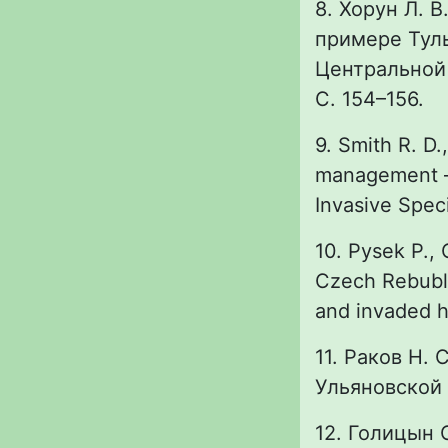
8. Хорун Л. 
примере Туль
Центральной 
С. 154–156.
9. Smith R. D.,
management – 
Invasive Spec
10. Pysek P., 
Czech Rebubli
and invaded ha
11. Раков Н.
Ульяновской о
12. Голицын 