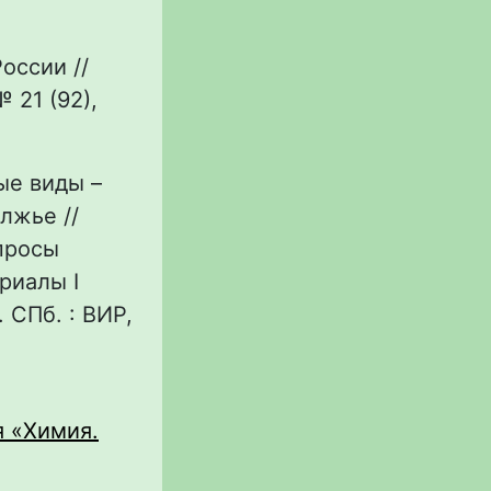
оссии //
 21 (92),
ные виды –
лжье //
просы
риалы I
. СПб. : ВИР,
я «Химия.