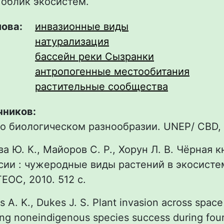
облик экосистем.
лова:
инвазионные виды
натурализация
бассейн реки Сызранки
антропогенные местообитания
растительные сообщества
чников:
 о биологическом разнообразии. UNEP/ CBD, 1
ва Ю. К., Майоров С. Р., Хорун Л. В. Чёрная 
сии : чужеродные виды растений в экосист
ГЕОС, 2010. 512 с.
 A. K., Dukes J. S. Plant invasion across space
ting noneindigenous species success during four