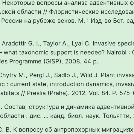
В. Некоторые вопросы анализа адвентивных 
ской области // Флористические исследова
России на рубеже веков. М. : Изд-во Бот. са
 Aradottir G. I., Taylor A., Lyal C. Invasive speci
what taxonomic support is needed? Nairobi : 
ies Programme (GISP), 2008. 44 p.
Chytry M., Pergl J., Sadlo J., Wild J. Plant invas
c : current state, introduction dynamics, invasi
bitats // Preslia (Praha). 2012. Vol. 84. P. 575
 С. Состав, структура и динамика адвентивно
бласти : дис. … канд. биол. наук. Тольятти, 
С. В. К вопросу об антропохорных миграциях 