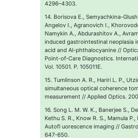
4296–4303.
14. Borisova E., Semyachkina-Glush
Angelov I., Agranovich I., Khorovod
Namykin A., Abdurashitov A., Avram
induced gastrointestinal neoplasia i
acid and Al-phthalocyanine // Optic
Point-of-Care Diagnostics. Internat
Vol. 10501. P. 105011E.
15. Tumlinson A. R., Hariri L. P., Ut
simultaneous optical coherence to
measurement // Applied Optics. 2004
16. Song L. M. W. K., Banerjee S., Des
Kethu S. R., Know R. S., Mamula P.,
Autofl uorescence imaging // Gastro
647-650.