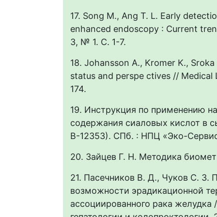
17. Song M., Ang T. L. Early detecti
enhanced endoscopy : Current trends
3, № 1. С. 1-7.
18. Johansson A., Kromer K., Sroka R
status and perspe ctives // Medical 
174.
19. Инструкция по применению на
содержания сиаловых кислот в с
В-12353). СПб. : НПЦ «Эко-Сервис»
20. Зайцев Г. Н. Методика биометр
21. Пасечников В. Д., Чуков С. З
возможности эрадикационной тера
ассоциированного рака желудка /
гепатологии и колопроктологии. 2