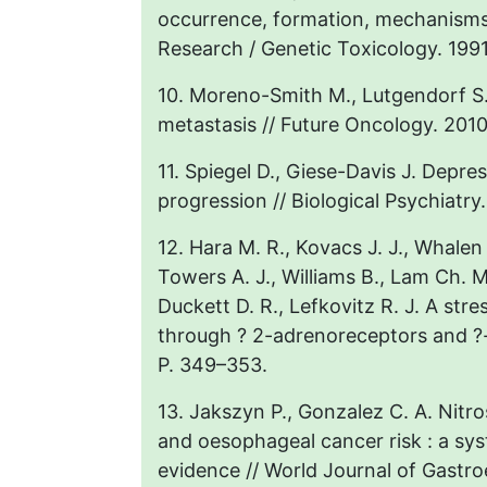
occurrence, formation, mechanisms 
Research / Genetic Toxicology. 1991
10. Moreno-Smith M., Lutgendorf S.
metastasis // Future Oncology. 2010.
11. Spiegel D., Giese-Davis J. Depr
progression // Biological Psychiatry
12. Hara M. R., Kovacs J. J., Whalen 
Towers A. J., Williams B., Lam Ch. M
Duckett D. R., Lefkovitz R. J. A s
through ? 2-adrenoreceptors and ?-a
P. 349–353.
13. Jakszyn P., Gonzalez C. A. Nitr
and oesophageal cancer risk : a sys
evidence // World Journal of Gastro